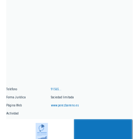
Teléfono
91565...
Forma Jurídica
Sociedad limitada
Página Web
www.perezbarreno.es
Actividad