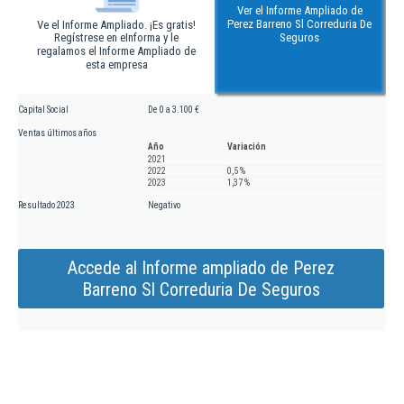
Ver el Informe Ampliado de
Perez Barreno Sl Correduria De
Ve el Informe Ampliado. ¡Es gratis!
Regístrese en eInforma y le
Seguros
regalamos el Informe Ampliado de
esta empresa
Capital Social
De 0 a 3.100 €
Ventas últimos años
Año
Variación
2021
2022
0,5 %
2023
1,37 %
Resultado 2023
Negativo
Accede al Informe ampliado de Perez
Barreno Sl Correduria De Seguros