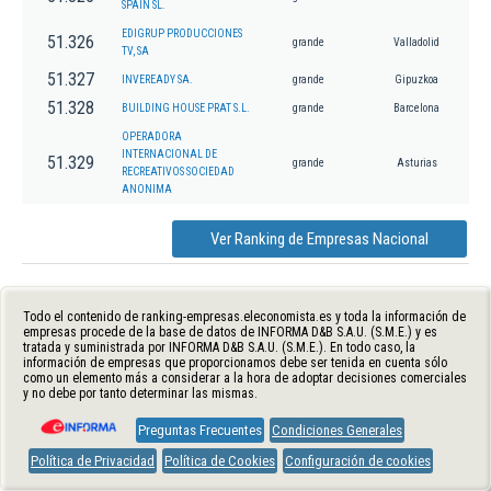
SPAIN SL.
EDIGRUP PRODUCCIONES
51.326
grande
Valladolid
TV, SA
51.327
INVEREADY SA.
grande
Gipuzkoa
51.328
BUILDING HOUSE PRAT S.L.
grande
Barcelona
OPERADORA
INTERNACIONAL DE
51.329
grande
Asturias
RECREATIVOS SOCIEDAD
ANONIMA
Ver Ranking de Empresas Nacional
Todo el contenido de ranking-empresas.eleconomista.es y toda la información de
empresas procede de la base de datos de INFORMA D&B S.A.U. (S.M.E.) y es
tratada y suministrada por INFORMA D&B S.A.U. (S.M.E.). En todo caso, la
información de empresas que proporcionamos debe ser tenida en cuenta sólo
como un elemento más a considerar a la hora de adoptar decisiones comerciales
y no debe por tanto determinar las mismas.
Preguntas Frecuentes
Condiciones Generales
Política de Privacidad
Política de Cookies
Configuración de cookies