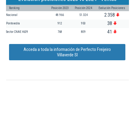
Ranking
Posición 2023
Posición 2024
Evolución Posiciones
2.358
Nacional
48.966
51.324
38
Pontevedra
912
950
41
Sector CNAE 4639
768
809
Acceda a toda la información de Perfecto Freijeiro
Villaverde Sl