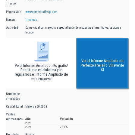
Jurídica
Página Web
www.comercialfreijo.com
Marcas
1 marcas
Actividad
Comercio al por mayor, no especializado, de productos alimenticios, bebidas y
tabaco
Ver el Informe Ampliado de
Perfecto Freijeiro Villaverde
Ve el Informe Ampliado. ¡Es gratis!
Regístrese en eInforma y le
Sl
regalamos el Informe Ampliado de
esta empresa
Número de
empleados
Capital Social
Mayor de 60.000 €
Ventas
Año
Variación
últimos años
2023
2024
2,91 %
Resultado
Positivo