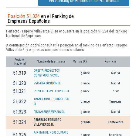
Ver Ranking de Empresas de Pontevedra
Posición 51.324
en el Ranking de
Empresas Españolas
Perfecto Freijeiro Villaverde Sl se encuentra en la posición 51.324 del Ranking
Nacional de Empresas.
A continuación podrá consultar la posición en el ranking de Perfecto Freijeiro
Villaverde Sl y empresas con posiciones similares:
Posición
Nombre de la empresa
Ventas (€)
Provincia
Nacional
ORBITA PROYECTOS
51.319
grande
Madrid
CONSTRUCTIVOS SL
51.320
PROADA GESTION SL.
grande
Madrid
51.321
PUNT DE SERVEI XOPLUC SL
grande
Lérida
TRANSPORTES OSCAR TORO
51.322
grande
Tarragona
SL
51.323
FINDASENSE ESPAÑA SL.
grande
Madrid
PERFECTO FREIJEIRO
51.324
grande
Pontevedra
VILLAVERDE SL
AIR HANDLING & CLIMATE
51.325
grande
Barcelona