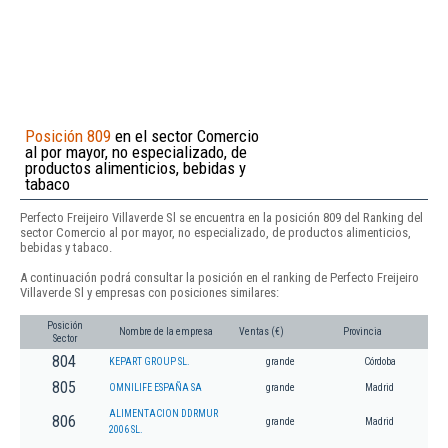
Posición 809
en el sector Comercio
al por mayor, no especializado, de
productos alimenticios, bebidas y
tabaco
Perfecto Freijeiro Villaverde Sl se encuentra en la posición 809 del Ranking del
sector Comercio al por mayor, no especializado, de productos alimenticios,
bebidas y tabaco.
A continuación podrá consultar la posición en el ranking de Perfecto Freijeiro
Villaverde Sl y empresas con posiciones similares:
Posición
Nombre de la empresa
Ventas (€)
Provincia
Sector
804
KEPART GROUP SL.
grande
Córdoba
805
OMNILIFE ESPAÑA SA
grande
Madrid
ALIMENTACION DDRMUR
806
grande
Madrid
2006 SL.