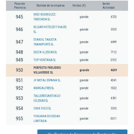
Posición
Sector
Nombre de la empresa
Ventas (€)
Provincia
Actividad
NISO RODRIGUEZ
945
grande
4723
TABOADA SL
SILGAR HOTELES Y VIAJES
946
grande
5510
SL.
STAROIL TARJETA
947
grande
6499
TRANSPORTE SL.
948
DELTA ILLESCAS SL
grande
7112
949
TOP VENTANA SL
grande
2512
PERFECTO FREIJEIRO
950
grande
4639
VILLAVERDE SL
951
JF METAL ESPANA SL.
grande
4341
952
MARGALFRES SL
grande
1022
TALLERES SANTIAGO
953
grande
4781
IGLESIAS SL
954
ONIX VIGO SL
grande
5510
YORJANA SOCIEDAD
955
grande
0311
LIMITADA.