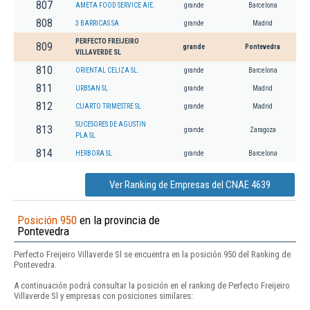
807
AMETA FOOD SERVICE AIE.
grande
Barcelona
808
3 BARRICAS SA
grande
Madrid
PERFECTO FREIJEIRO
809
grande
Pontevedra
VILLAVERDE SL
810
ORIENTAL CELIZA SL.
grande
Barcelona
811
URBSAN SL
grande
Madrid
812
CUARTO TRIMESTRE SL
grande
Madrid
SUCESORES DE AGUSTIN
813
grande
Zaragoza
PLA SL
814
HERBORA SL
grande
Barcelona
Ver Ranking de Empresas del CNAE 4639
Posición 950
en la provincia de
Pontevedra
Perfecto Freijeiro Villaverde Sl se encuentra en la posición 950 del Ranking de
Pontevedra.
A continuación podrá consultar la posición en el ranking de Perfecto Freijeiro
Villaverde Sl y empresas con posiciones similares: