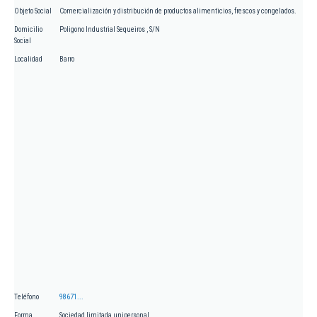
Objeto Social
Comercialización y distribución de productos alimenticios, frescos y congelados.
Domicilio
Poligono Industrial Sequeiros , S/N
Social
Localidad
Barro
Teléfono
98671...
Forma
Sociedad limitada unipersonal