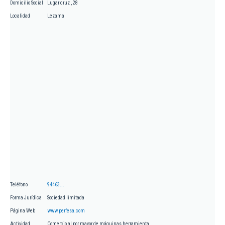
Domicilio Social
Lugar cruz , 28
Localidad
Lezama
Teléfono
94463...
Forma Jurídica
Sociedad limitada
Página Web
www.perfesa.com
Actividad
Comercio al por mayor de máquinas herramienta