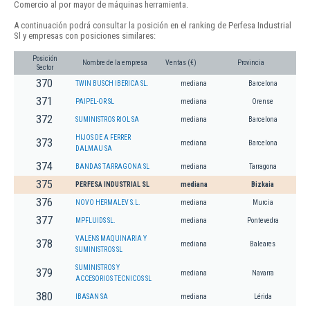
Comercio al por mayor de máquinas herramienta.
A continuación podrá consultar la posición en el ranking de Perfesa Industrial
Sl y empresas con posiciones similares:
Posición
Nombre de la empresa
Ventas (€)
Provincia
Sector
370
TWIN BUSCH IBERICA SL.
mediana
Barcelona
371
PAIPEL-OR SL
mediana
Orense
372
SUMINISTROS RIOL SA
mediana
Barcelona
HIJOS DE A FERRER
373
mediana
Barcelona
DALMAU SA
374
BANDAS TARRAGONA SL
mediana
Tarragona
375
PERFESA INDUSTRIAL SL
mediana
Bizkaia
376
NOVO HERMALEV S.L.
mediana
Murcia
377
MPFLUIDS SL.
mediana
Pontevedra
VALENS MAQUINARIA Y
378
mediana
Baleares
SUMINISTROS SL
SUMINISTROS Y
379
mediana
Navarra
ACCESORIOS TECNICOS SL
380
IBASAN SA
mediana
Lérida