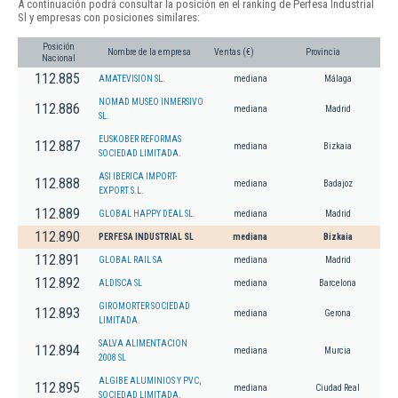
A continuación podrá consultar la posición en el ranking de Perfesa Industrial
Sl y empresas con posiciones similares:
Posición
Nombre de la empresa
Ventas (€)
Provincia
Nacional
112.885
AMATEVISION SL.
mediana
Málaga
NOMAD MUSEO INMERSIVO
112.886
mediana
Madrid
SL.
EUSKOBER REFORMAS
112.887
mediana
Bizkaia
SOCIEDAD LIMITADA.
ASI IBERICA IMPORT-
112.888
mediana
Badajoz
EXPORT S.L.
112.889
GLOBAL HAPPY DEAL SL.
mediana
Madrid
112.890
PERFESA INDUSTRIAL SL
mediana
Bizkaia
112.891
GLOBAL RAIL SA
mediana
Madrid
112.892
ALDISCA SL
mediana
Barcelona
GIROMORTER SOCIEDAD
112.893
mediana
Gerona
LIMITADA.
SALVA ALIMENTACION
112.894
mediana
Murcia
2008 SL
ALGIBE ALUMINIOS Y PVC,
112.895
mediana
Ciudad Real
SOCIEDAD LIMITADA.