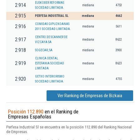
EUSKOBER REFORMAS
2.914
mediana
4753
SOCIEDAD LIMITADA.
2.915
PERFESA INDUSTRIAL SL
mediana
4662
COMIDAS GIPUZKOANAS
2.916
mediana
5611
2011 SOCIEDAD LIMITADA.
CENTRO DE SCANNER DE
2.917
mediana
8622
VIZCAYA SA
2.918
SOGECAR, SA
mediana
3900
CLINICA DENTAL
2.919
ESTEFANIA SOCIEDAD
mediana
8623
LIMITADA
GETXO INTERIORISMO
2.920
mediana
4755
SOCIEDAD LIMITADA.
Ver Ranking de Empresas de Bizkaia
Posición 112.890
en el Ranking de
Empresas Españolas
Perfesa Industrial Sl se encuentra en la posición 112.890 del Ranking Nacional
de Empresas.