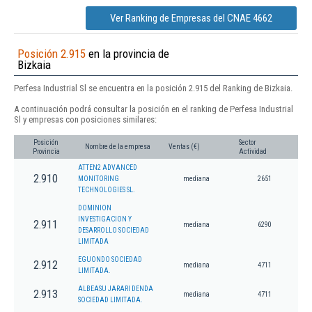
Ver Ranking de Empresas del CNAE 4662
Posición 2.915
en la provincia de
Bizkaia
Perfesa Industrial Sl se encuentra en la posición 2.915 del Ranking de Bizkaia.
A continuación podrá consultar la posición en el ranking de Perfesa Industrial
Sl y empresas con posiciones similares:
Posición
Sector
Nombre de la empresa
Ventas (€)
Provincia
Actividad
ATTEN2 ADVANCED
2.910
MONITORING
mediana
2651
TECHNOLOGIES SL.
DOMINION
INVESTIGACION Y
2.911
mediana
6290
DESARROLLO SOCIEDAD
LIMITADA
EGUONDO SOCIEDAD
2.912
mediana
4711
LIMITADA.
ALBEASU JARARI DENDA
2.913
mediana
4711
SOCIEDAD LIMITADA.