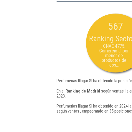
567
Ranking Secto
CNAE 4775:
Comercio al por
menor de
productos de
cos...
Perfumerias Illagar Sl ha obtenido la posici
En el
Ranking de Madrid
según ventas, la e
2023.
Perfumerias Illagar Sl ha obtenido en 2024 la
según ventas , empeorando en 35 posiciones