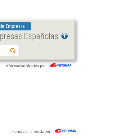
 de Empresas
mpresas Españolas
Información ofrecida por
Información ofrecida por