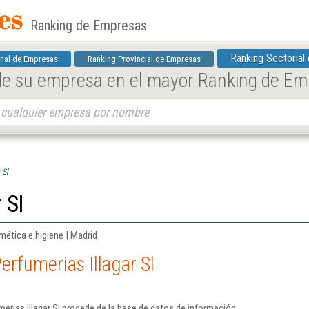
Ranking de Empresas
Ranking Sectorial
nal de Empresas
Ranking Provincial de Empresas
 de su empresa en el mayor Ranking de E
 Sl
 Sl
ética e higiene | Madrid
erfumerias Illagar Sl
erias Illagar Sl procede de la base de datos de información