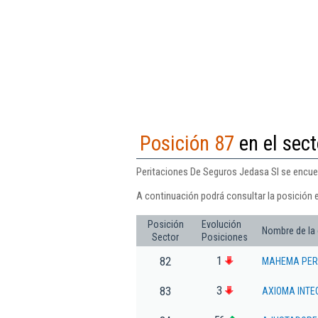
Posición 87
en el sect
Peritaciones De Seguros Jedasa Sl se encuen
A continuación podrá consultar la posición 
Posición
Evolución
Nombre de la
Sector
Posiciones
1
82
MAHEMA PERI
3
83
AXIOMA INTE