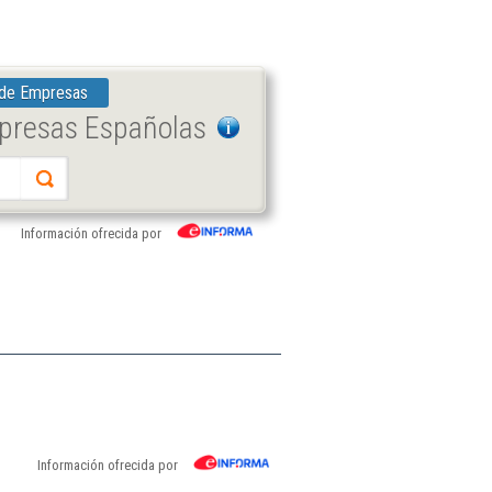
 de Empresas
mpresas Españolas
Información ofrecida por
Información ofrecida por