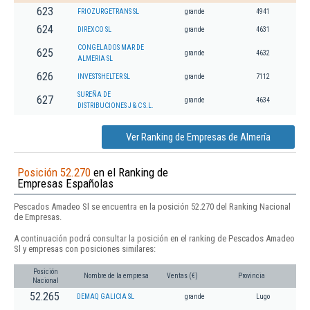
623
FRIOZURGETRANS SL
grande
4941
624
DIREXCO SL
grande
4631
CONGELADOS MAR DE
625
grande
4632
ALMERIA SL
626
INVESTSHELTER SL
grande
7112
SUREÑA DE
627
grande
4634
DISTRIBUCIONES J & C S.L.
Ver Ranking de Empresas de Almería
Posición 52.270
en el Ranking de
Empresas Españolas
Pescados Amadeo Sl se encuentra en la posición 52.270 del Ranking Nacional
de Empresas.
A continuación podrá consultar la posición en el ranking de Pescados Amadeo
Sl y empresas con posiciones similares:
Posición
Nombre de la empresa
Ventas (€)
Provincia
Nacional
52.265
DEMAQ GALICIA SL
grande
Lugo