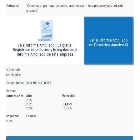
Actividad
"Comercio al por mayor de carne, productos cárnicos; pescado y productos del
pescado"
Ver el Informe Ampliado
de Pescados Amadeo Sl
Ve el Informe Ampliado. ¡Es gratis!
Regístrese en eInforma y le regalamos el
Informe Ampliado de esta empresa
Número de
empleados
Capital Social
De 3.100 a 60.000 €
Ventas
Año
Variación
últimos años
2022
2023
-34,45 %
2024
15,77 %
Resultado
Positivo
2024