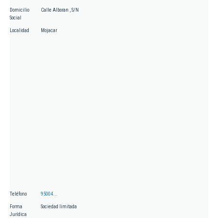
Domicilio
Calle Alboran , S/N
Social
Localidad
Mojacar
Teléfono
95004...
Forma
Sociedad limitada
Jurídica