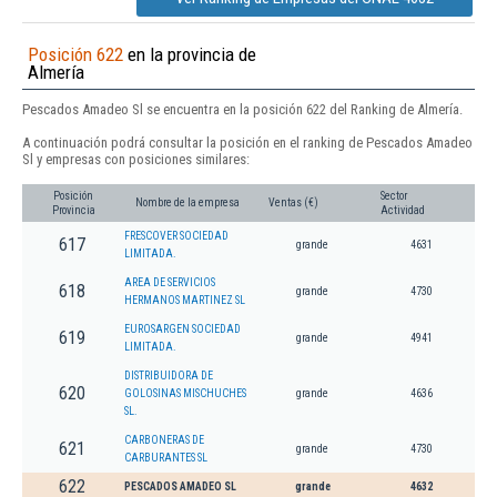
Posición 622
en la provincia de
Almería
Pescados Amadeo Sl se encuentra en la posición 622 del Ranking de Almería.
A continuación podrá consultar la posición en el ranking de Pescados Amadeo
Sl y empresas con posiciones similares:
Posición
Sector
Nombre de la empresa
Ventas (€)
Provincia
Actividad
FRESCOVER SOCIEDAD
617
grande
4631
LIMITADA.
AREA DE SERVICIOS
618
grande
4730
HERMANOS MARTINEZ SL
EUROSARGEN SOCIEDAD
619
grande
4941
LIMITADA.
DISTRIBUIDORA DE
620
GOLOSINAS MISCHUCHES
grande
4636
SL.
CARBONERAS DE
621
grande
4730
CARBURANTES SL
622
PESCADOS AMADEO SL
grande
4632