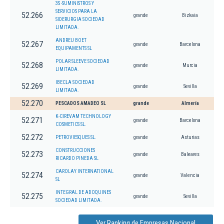
3S -SUMINISTROS Y
SERVICIOS PARA LA
52.266
grande
Bizkaia
SIDERURGIA SOCIEDAD
LIMITADA.
ANDREU BOET
52.267
grande
Barcelona
EQUIPAMENTS SL
POLAR SLEEVE SOCIEDAD
52.268
grande
Murcia
LIMITADA.
IBECLA SOCIEDAD
52.269
grande
Sevilla
LIMITADA.
52.270
PESCADOS AMADEO SL
grande
Almería
K-CIREVAM TECHNOLOGY
52.271
grande
Barcelona
COSMETICS SL.
52.272
PETROVIESQUES SL.
grande
Asturias
CONSTRUCCIONES
52.273
grande
Baleares
RICARDO PINEDA SL
CAROLAY INTERNATIONAL
52.274
grande
Valencia
SL
INTEGRAL DE ADOQUINES
52.275
grande
Sevilla
SOCIEDAD LIMITADA.
Ver Ranking de Empresas Nacional