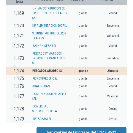
Sector
UNIMA DISTRIBUCION DE
1.169
PRODUCTOS CONGELADOS
grande
Madrid
SA
1.170
S P ALIMENTACION 2007 SL
grande
Barcelona
SUMINISTROS HOSTELEROS
1.171
grande
Valladolid
CLARES S.L.
1.172
BALKAN KEBAB SL.
grande
Madrid
PESCADOS Y MARISCOS
1.173
FRESCOS DEL CANTABRICO
grande
Cantabria
SL
1.174
PESCADOS AMADEO SL
grande
Almería
1.175
PEIXOS FREDERIC SL.
grande
Barcelona
1.176
JOALPESCA SL
grande
Madrid
CONGELADOS MERCAPEIX
1.177
grande
Valencia
SRL
COMERCIAL
1.178
grande
Gerona
SUBPRODUCTOS SA
1.179
DISTARAJAL SL
grande
Sevilla
Ver Ranking de Empresas del CNAE 4632