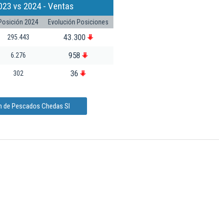
023 vs 2024 - Ventas
Posición 2024
Evolución Posiciones
43.300
295.443
958
6.276
36
302
ón de Pescados Chedas Sl