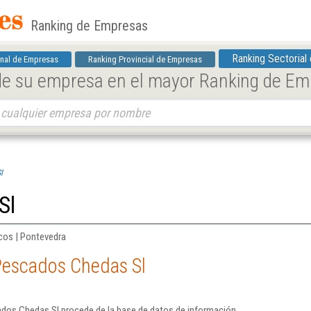
Ranking de Empresas
Ranking Sectorial
nal de Empresas
Ranking Provincial de Empresas
 de su empresa en el mayor Ranking de E
l
Sl
cos | Pontevedra
Pescados Chedas Sl
dos Chedas Sl procede de la base de datos de información