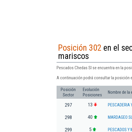
Posición 302
en el se
mariscos
Pescados Chedas Sl se encuentra en la posi
A continuación podrá consultar la posición 
Posición
Evolución
Nombre de la
Sector
Posiciones
13
297
PESCADERIA 
40
298
MARDAGEO SL
5
299
PESCADOS Y M