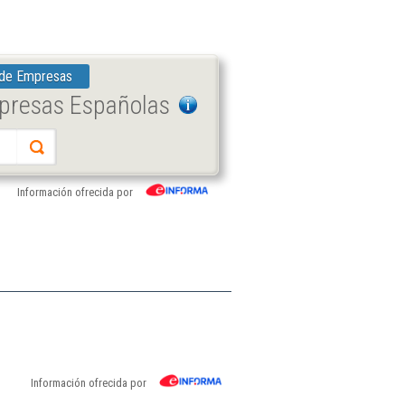
 de Empresas
mpresas Españolas
Información ofrecida por
Información ofrecida por