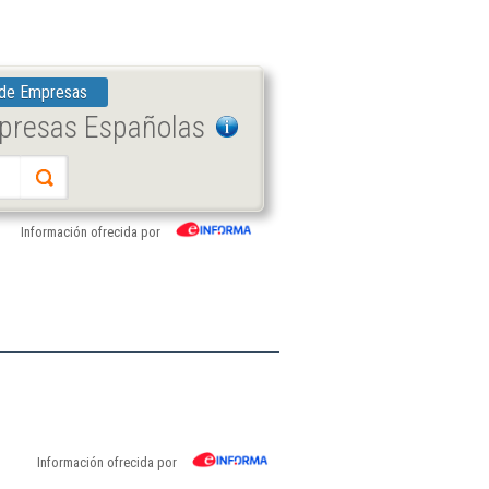
 de Empresas
mpresas Españolas
Información ofrecida por
Información ofrecida por