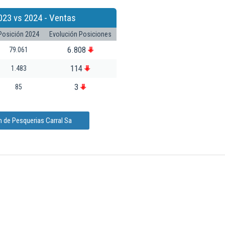
023 vs 2024 - Ventas
Posición 2024
Evolución Posiciones
6.808
79.061
114
1.483
3
85
 de Pesquerias Carral Sa