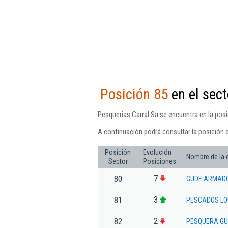
Posición 85
en el sec
Pesquerias Carral Sa se encuentra en la posi
A continuación podrá consultar la posición 
Posición
Evolución
Nombre de la
Sector
Posiciones
7
80
GUDE ARMADO
3
81
PESCADOS LO
2
82
PESQUERA GU