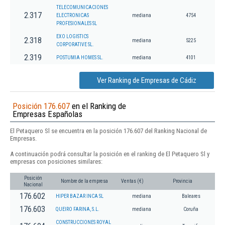
TELECOMUNICACIONES
2.317
ELECTRONICAS
mediana
4754
PROFESIONALES SL
EXO LOGISTICS
2.318
mediana
5225
CORPORATIVE SL.
2.319
POSTUMIA HOMES SL.
mediana
4101
Ver Ranking de Empresas de Cádiz
Posición 176.607
en el Ranking de
Empresas Españolas
El Petaquero Sl se encuentra en la posición 176.607 del Ranking Nacional de
Empresas.
A continuación podrá consultar la posición en el ranking de El Petaquero Sl y
empresas con posiciones similares:
Posición
Nombre de la empresa
Ventas (€)
Provincia
Nacional
176.602
HIPER BAZAR INCA SL
mediana
Baleares
176.603
QUEIRO FARINA, S.L.
mediana
Coruña
CONSTRUCCIONES ROYAL