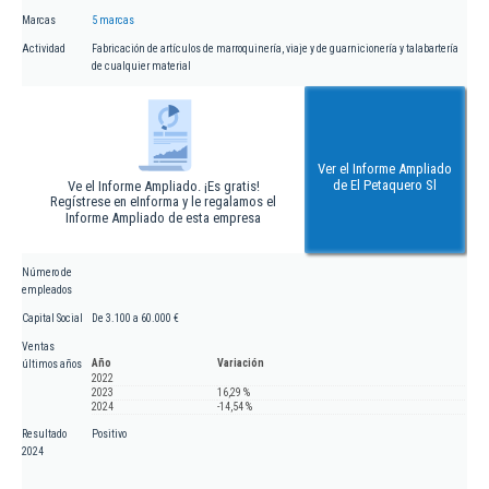
Marcas
5 marcas
Actividad
Fabricación de artículos de marroquinería, viaje y de guarnicionería y talabartería
de cualquier material
Ver el Informe Ampliado
de El Petaquero Sl
Ve el Informe Ampliado. ¡Es gratis!
Regístrese en eInforma y le regalamos el
Informe Ampliado de esta empresa
Número de
empleados
Capital Social
De 3.100 a 60.000 €
Ventas
Año
Variación
últimos años
2022
2023
16,29 %
2024
-14,54 %
Resultado
Positivo
2024