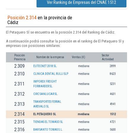
Ver Ranking de Empresas del CNAE 1512
Posición 2.314
en la provincia de
Cádiz
El Petaquero Sl se encuentra en la posición 2.314 del Ranking de Cádiz.
A continuación podrá consultar la posición en el ranking de El Petaquero Sl y
empresas con posiciones similares:
Posición
Sector
Nombre de la empresa
Ventas (€)
Provincia
Actividad
2.309
EUTECNET 2018 SL.
mediana
2899
2.310
CLINICA DENTAL RULLI SLP
mediana
8623
IMPOREX FREIGHT
2.311
mediana
5231
FORWARDER SL.
2.312
CIRC SANLUCAR SL.
mediana
4631
TRANSPORTES FERRAL
2.313
mediana
4941
AREVALO SL
2.314
EL PETAQUERO SL
mediana
1512
2.315
TIENDAS EL TOMASO SL
mediana
4721
2.316
BAR SANTO TOMAS S.L.
mediana
5630