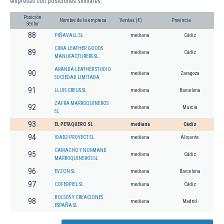
empresas con posiciones similares:
Posición
Nombre de la empresa
Ventas (€)
Provincia
Sector
88
PIÑAVALL SL
mediana
Cádiz
CIMA LEATHER GOODS
89
mediana
Cádiz
MANUFACTURERS SL.
ARANDA LEATHER STUDIO
90
mediana
Zaragoza
SOCIEDAD LIMITADA.
91
LLUIS CREUS SL
mediana
Barcelona
ZAFRA MARROQUINEROS
92
mediana
Murcia
SL
93
EL PETAQUERO SL
mediana
Cádiz
94
IDAD2 PROYECT SL.
mediana
Alicante
CAMACHO Y NORMAND
95
mediana
Cádiz
MARROQUINEROS SL
96
EVZON SL
mediana
Barcelona
97
COFERPIEL SL
mediana
Cádiz
BOLSOS Y CREACIONES
98
mediana
Madrid
ESPAÑA SL.