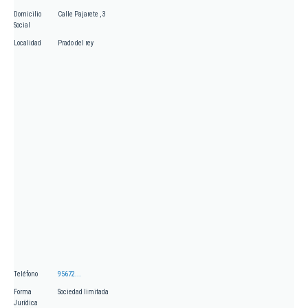
Domicilio
Calle Pajarete , 3
Social
Localidad
Prado del rey
Teléfono
95672...
Forma
Sociedad limitada
Jurídica