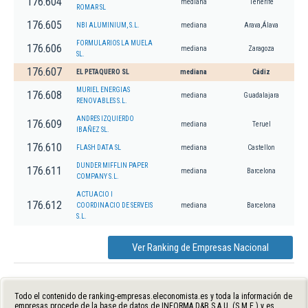
176.604
mediana
Tenerife
ROMAR SL
176.605
NBI ALUMINIUM, S.L.
mediana
Arava,Álava
FORMULARIOS LA MUELA
176.606
mediana
Zaragoza
SL.
176.607
EL PETAQUERO SL
mediana
Cádiz
MURIEL ENERGIAS
176.608
mediana
Guadalajara
RENOVABLES S.L.
ANDRES IZQUIERDO
176.609
mediana
Teruel
IBAÑEZ SL.
176.610
FLASH DATA SL
mediana
Castellon
DUNDER MIFFLIN PAPER
176.611
mediana
Barcelona
COMPANY S.L.
ACTUACIO I
176.612
COORDINACIO DE SERVEIS
mediana
Barcelona
S.L.
Ver Ranking de Empresas Nacional
Todo el contenido de ranking-empresas.eleconomista.es y toda la información de
empresas procede de la base de datos de INFORMA D&B S.A.U. (S.M.E.) y es