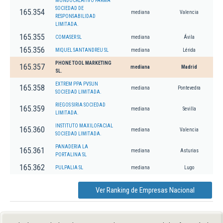
MUNDOCREATIVO FARMA
SOCIEDAD DE
165.354
mediana
Valencia
RESPONSABILIDAD
LIMITADA.
165.355
COMASER SL
mediana
Ávila
165.356
MIQUEL SANTANDREU SL
mediana
Lérida
PHONE TOOL MARKETING
165.357
mediana
Madrid
SL.
EXTREM PPA PVSUN
165.358
mediana
Pontevedra
SOCIEDAD LIMITADA.
RIEGOS SIRIA SOCIEDAD
165.359
mediana
Sevilla
LIMITADA.
INSTITUTO MAXILOFACIAL
165.360
mediana
Valencia
SOCIEDAD LIMITADA.
PANADERIA LA
165.361
mediana
Asturias
PORTALINA SL
165.362
PULPALIA SL
mediana
Lugo
Ver Ranking de Empresas Nacional