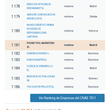
SERVICIOS INTEGRALES
1.178
mediana
Madrid
SERVIMARKET SL
IMAGINE COMUNICACION
1.179
mediana
Córdoba
ANDALUZA SL
MUNDOCREATIVO FARMA
SOCIEDAD DE
1.180
mediana
Valencia
RESPONSABILIDAD
LIMITADA.
PHONE TOOL MARKETING
1.181
mediana
Madrid
SL.
1.182
SUMERA BUSINESS S.L.
mediana
Barcelona
1.183
SOMOS SINAPSIS SL.
mediana
Barcelona
FUERZA DE DESARROLLO
1.184
mediana
Madrid
SL.
MENORCA DE PUBLICIDAD
1.185
mediana
Baleares
SA
1.186
THE HUNTER PROJECTS SL
mediana
Barcelona
Ver Ranking de Empresas del CNAE 7311