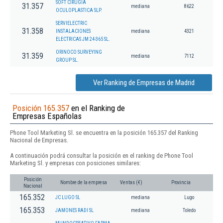
SOFT CIRUGIA
31.357
mediana
8622
OCULOPLASTICA SLP.
SERVIELECTRIC
31.358
INSTALACIONES
mediana
4321
ELECTRICAS JM 24-365 SL.
ORINOCO SURVEYING
31.359
mediana
7112
GROUP SL.
Ver Ranking de Empresas de Madrid
Posición 165.357
en el Ranking de
Empresas Españolas
Phone Tool Marketing Sl. se encuentra en la posición 165.357 del Ranking
Nacional de Empresas.
A continuación podrá consultar la posición en el ranking de Phone Tool
Marketing Sl. y empresas con posiciones similares:
Posición
Nombre de la empresa
Ventas (€)
Provincia
Nacional
165.352
JC LUGO SL
mediana
Lugo
165.353
JAMONES RADI SL
mediana
Toledo