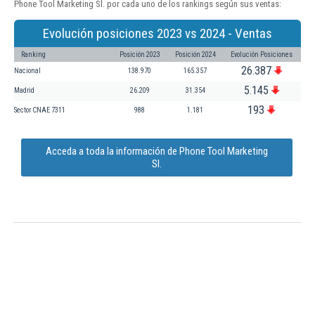
Phone Tool Marketing Sl. por cada uno de los rankings según sus ventas:
Evolución posiciones 2023 vs 2024 - Ventas
Ranking
Posición 2023
Posición 2024
Evolución Posiciones
26.387
Nacional
138.970
165.357
5.145
Madrid
26.209
31.354
193
Sector CNAE 7311
988
1.181
Acceda a toda la información de Phone Tool Marketing
Sl.