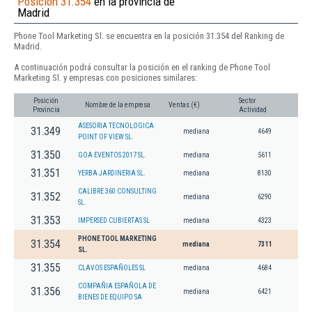
Posición 31.354
en la provincia de
Madrid
Phone Tool Marketing Sl. se encuentra en la posición 31.354 del Ranking de
Madrid.
A continuación podrá consultar la posición en el ranking de Phone Tool
Marketing Sl. y empresas con posiciones similares:
Posición
Sector
Nombre de la empresa
Ventas (€)
Provincia
Actividad
ASESORIA TECNOLOGICA
31.349
mediana
4649
POINT OF VIEW SL.
31.350
GOA EVENTOS 2017 SL.
mediana
5611
31.351
YERBA JARDINERIA SL.
mediana
8130
CALIBRE 360 CONSULTING
31.352
mediana
6290
SL.
31.353
IMPERSED CUBIERTAS SL
mediana
4323
PHONE TOOL MARKETING
31.354
mediana
7311
SL.
31.355
CLAVOS ESPAÑOLES SL
mediana
4684
COMPAÑIA ESPAÑOLA DE
31.356
mediana
6421
BIENES DE EQUIPO SA