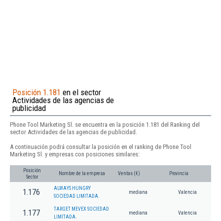
Posición 1.181
en el sector
Actividades de las agencias de
publicidad
Phone Tool Marketing Sl. se encuentra en la posición 1.181 del Ranking del
sector Actividades de las agencias de publicidad.
A continuación podrá consultar la posición en el ranking de Phone Tool
Marketing Sl. y empresas con posiciones similares:
Posición
Nombre de la empresa
Ventas (€)
Provincia
Sector
ALWAYS HUNGRY
1.176
mediana
Valencia
SOCIEDAD LIMITADA.
TARGET MEVEX SOCIEDAD
1.177
mediana
Valencia
LIMITADA.