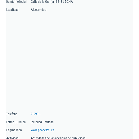
Domicilio Social
Calle de la Granja , 15 - BJ DCHA
Localidad
Alcobendas
Teléfono
91290...
Forma Jurídica
Sociedad limitada
Página Web
www.phonetool.es
Actividad
Actividades de las agencias de publicidad