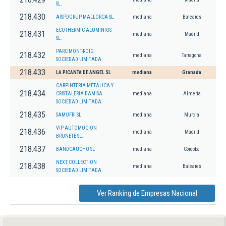
SL.
218.430
AISPDGRUP MALLORCA SL.
mediana
Baleares
ECOTHERMIC ALUMINIOS
218.431
mediana
Madrid
SL.
PARC MONT-ROIG
218.432
mediana
Tarragona
SOCIEDAD LIMITADA.
218.433
LA PICANTA DE ANGEL SL
mediana
Granada
CARPINTERIA METALICA Y
218.434
CRISTALERIA DAMISA
mediana
Almería
SOCIEDAD LIMITADA.
218.435
SAMUFRI SL
mediana
Murcia
VIP AUTOMOCION
218.436
mediana
Madrid
BRUNETE SL.
218.437
BANDCAUCHO SL
mediana
Córdoba
NEXT COLLECTION
218.438
mediana
Baleares
SOCIEDAD LIMITADA.
Ver Ranking de Empresas Nacional