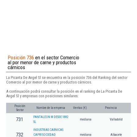
Posición 736
en el sector Comercio
al por menor de carne y productos
cárnicos
La Picanta De Angel Sl se encuentra en la posición 736 del Ranking del sector
Comercio al por menor de carne y productos cárnicos.
A continuación podrá consultar la posición en el ranking de La Picanta De
Angel Sl y empresas con posiciones similares:
Posición
Nombre de la empresa
Ventas (€)
Provincia
Sector
PANTALEON M DESDE 1882
731
mediana
Valladolid
SL
INDUSTRIAS CARNICAS
732
CAPRI SOCIEDAD
mediana
Albacete