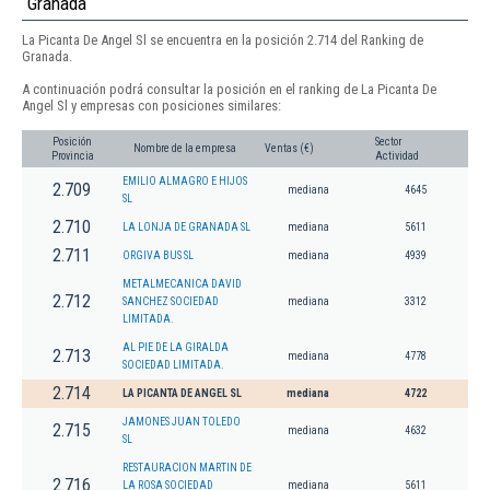
Granada
La Picanta De Angel Sl se encuentra en la posición 2.714 del Ranking de
Granada.
A continuación podrá consultar la posición en el ranking de La Picanta De
Angel Sl y empresas con posiciones similares:
Posición
Sector
Nombre de la empresa
Ventas (€)
Provincia
Actividad
EMILIO ALMAGRO E HIJOS
2.709
mediana
4645
SL
2.710
LA LONJA DE GRANADA SL
mediana
5611
2.711
ORGIVA BUS SL
mediana
4939
METALMECANICA DAVID
2.712
SANCHEZ SOCIEDAD
mediana
3312
LIMITADA.
AL PIE DE LA GIRALDA
2.713
mediana
4778
SOCIEDAD LIMITADA.
2.714
LA PICANTA DE ANGEL SL
mediana
4722
JAMONES JUAN TOLEDO
2.715
mediana
4632
SL
RESTAURACION MARTIN DE
2.716
LA ROSA SOCIEDAD
mediana
5611