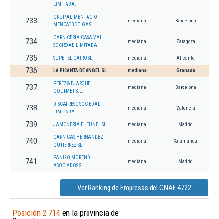
LIMITADA.
GRUP ALIMENTACIO
733
mediana
Barcelona
MENCATBOTIGA SL.
CARNICERIA CASA VAL
734
mediana
Zaragoza
SOCIEDAD LIMITADA.
735
SUPER EL CAIRO SL.
mediana
Alicante
736
LA PICANTA DE ANGEL SL
mediana
Granada
PEREZ & EJARQUE
737
mediana
Barcelona
GOURMET S.L.
DISCAFRESC SOCIEDAD
738
mediana
Valencia
LIMITADA.
739
JAMONERIA EL TUNEL SL.
mediana
Madrid
CARNICAS HERNANDEZ
740
mediana
Salamanca
GUTIERREZ SL
PANIZO MORENO
741
mediana
Madrid
ASOCIADOS SL.
Ver Ranking de Empresas del CNAE 4722
Posición 2.714
en la provincia de