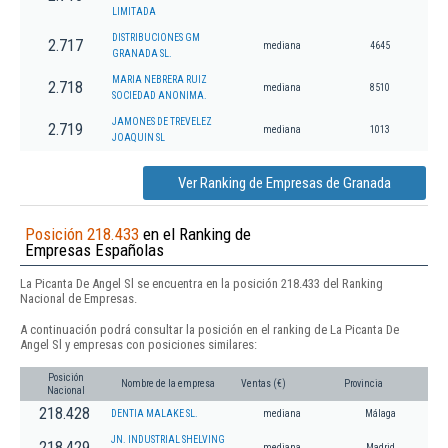
LIMITADA
DISTRIBUCIONES GM
2.717
mediana
4645
GRANADA SL.
MARIA NEBRERA RUIZ
2.718
mediana
8510
SOCIEDAD ANONIMA.
JAMONES DE TREVELEZ
2.719
mediana
1013
JOAQUIN SL
Ver Ranking de Empresas de Granada
Posición 218.433
en el Ranking de
Empresas Españolas
La Picanta De Angel Sl se encuentra en la posición 218.433 del Ranking
Nacional de Empresas.
A continuación podrá consultar la posición en el ranking de La Picanta De
Angel Sl y empresas con posiciones similares:
Posición
Nombre de la empresa
Ventas (€)
Provincia
Nacional
218.428
DENTIA MALAKE SL.
mediana
Málaga
JN. INDUSTRIAL SHELVING
218.429
mediana
Madrid