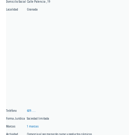
Domicilio Social
Calle Palencia , 19
Localidad
Granada
Teléfono
609.....
Forma Jurídica
Sociedad limitada
Marcas
1 marcas
Actividad
Comercio al por menor de carne y productos cárnicos