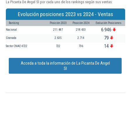
La Picanta De Angel Sl por cada uno de los rankings según sus ventas:
Evolución posiciones 2023 vs 2024 - Ventas
Ranking
Posición 2023
Posición 2024
Evolución Posiciones
6.946
Nacional
211.487
218.433
79
Granada
2.635
2.714
14
Sector CNAE 4722
722
736
Acceda a toda la información de La Picanta De Angel
Sl