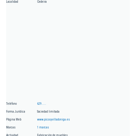
Localidad
Cedeira
Teléfono
629.....
Forma Jurídica
Sociedad limitada
Página Web
www.picosyvilladoniga.es
Marcas
1 marcas
Actividad
Fabricación de muebles