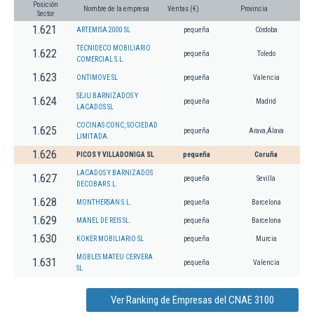
Posición
Nombre de la empresa
Ventas (€)
Provincia
Sector
1.621
ARTEMISA 2000 SL
pequeña
Córdoba
TECNIDECO MOBILIARIO
1.622
pequeña
Toledo
COMERCIAL S.L.
1.623
ONTIMOVE SL
pequeña
Valencia
SEJU BARNIZADOS Y
1.624
pequeña
Madrid
LACADOS SL
COCINAS CONC, SOCIEDAD
1.625
pequeña
Arava,Álava
LIMITADA.
1.626
PICOS Y VILLADONIGA SL
pequeña
Coruña
LACADOS Y BARNIZADOS
1.627
pequeña
Sevilla
DECOBAR S.L.
1.628
MONTHERSAN S.L.
pequeña
Barcelona
1.629
MANEL DE REIS SL.
pequeña
Barcelona
1.630
KOKER MOBILIARIO SL
pequeña
Murcia
MOBLES MATEU CERVERA
1.631
pequeña
Valencia
SL
Ver Ranking de Empresas del CNAE 3100