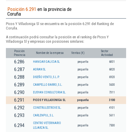
Posición 6.291
en la provincia de
Coruña
Picos Y Villadoniga Sl se encuentra en la posición 6.291 del Ranking de
Coruña.
A continuación podrá consultar la posición en el ranking de Picos Y
Villadoniga Sl y empresas con posiciones similares:
Posición
Sector
Nombre de la empresa
Ventas (€)
Provincia
Actividad
6.286
HANGAR GALICIA SL
pequeña
6831
6.287
ADRAN SL
pequeña
6820
6.288
DISEÑO VENTO, S.L.P.
pequeña
6920
6.289
CAMPELLO BARRO, S.L.
pequeña
5630
6.290
EUSYAN CONSULTORIA SL.
pequeña
7311
6.291
PICOS Y VILLADONIGA SL
pequeña
3100
6.292
CONSTRULESTROVE SL.
pequeña
4101
6.293
CARLENPUL, S.L.
pequeña
5611
CENTRO VETERINARIO
6.294
pequeña
7500
LEJARZA SL.