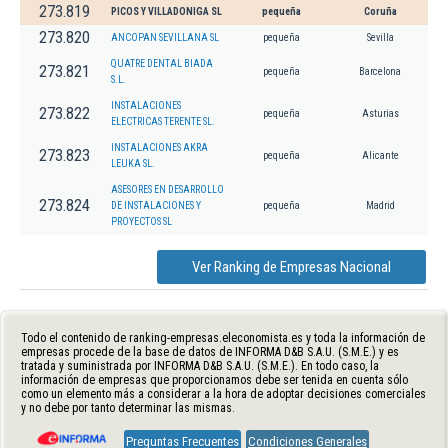
273.819
PICOS Y VILLADONIGA SL
pequeña
Coruña
273.820
ANCOPAN SEVILLANA SL
pequeña
Sevilla
QUATRE DENTAL BIADA
273.821
pequeña
Barcelona
S.L.
INSTALACIONES
273.822
pequeña
Asturias
ELECTRICAS TERENTE SL.
INSTALACIONES AKRA
273.823
pequeña
Alicante
LEUKA SL.
ASESORES EN DESARROLLO
273.824
DE INSTALACIONES Y
pequeña
Madrid
PROYECTOS SL
Ver Ranking de Empresas Nacional
Todo el contenido de ranking-empresas.eleconomista.es y toda la información de
empresas procede de la base de datos de INFORMA D&B S.A.U. (S.M.E.) y es
tratada y suministrada por INFORMA D&B S.A.U. (S.M.E.). En todo caso, la
información de empresas que proporcionamos debe ser tenida en cuenta sólo
como un elemento más a considerar a la hora de adoptar decisiones comerciales
y no debe por tanto determinar las mismas.
Preguntas Frecuentes
Condiciones Generales