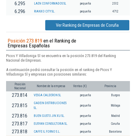
6.295
LAEN CONFORMADOS SL
pequeña
2512
6.296
RIANXO CITY SL.
pequeña
4712
Ver Ranking de Empresas de Coruña
Posición 273.819
en el Ranking de
Empresas Españolas
Picos Y Villadoniga Sl se encuentra en la posición 273.819 del Ranking
Nacional de Empresas.
A continuación podrá consultar la posición en el ranking de Picos Y
Villadoniga Sl y empresas con posiciones similares:
Posición
Nombre de la empresa
Ventas (€)
Provincia
Nacional
273.814
VESGA CALDERON SL
pequeña
Burgos
GADEIN DISTRIBUCIONES
273.815
pequeña
Málaga
SL.
273.816
BUEN GUSTO JIN XU SL.
pequeña
Madrid
273.817
EUSYAN CONSULTORIA SL.
pequeña
Coruña
273.818
CAFFE IL FORNO S.L.
pequeña
Barcelona