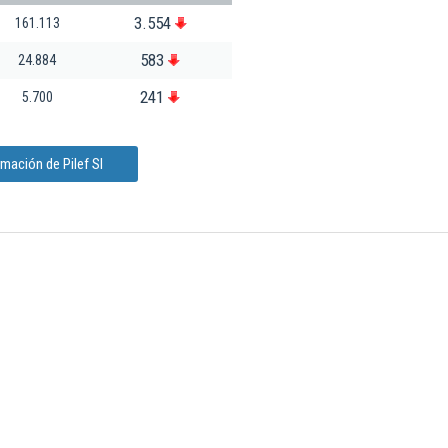
3.554
161.113
583
24.884
241
5.700
mación de Pilef Sl