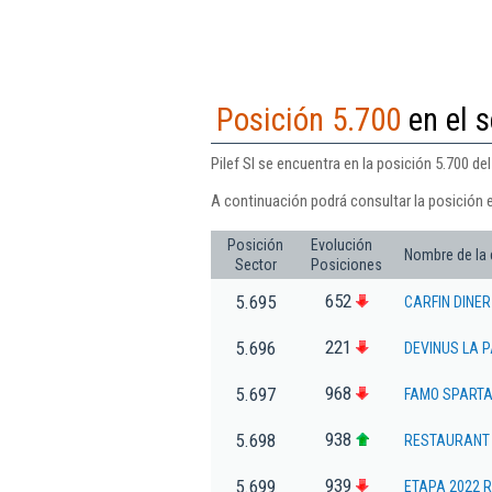
Posición 5.700
en el s
Pilef Sl se encuentra en la posición 5.700 de
A continuación podrá consultar la posición e
Posición
Evolución
Nombre de la
Sector
Posiciones
652
5.695
CARFIN DINER
221
5.696
DEVINUS LA P
968
5.697
FAMO SPARTA
938
5.698
RESTAURANT 
939
5.699
ETAPA 2022 R