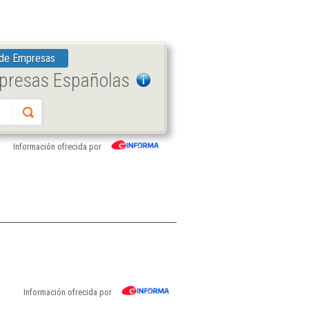
 de Empresas
mpresas Españolas
Información ofrecida por
Información ofrecida por