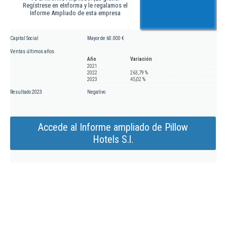
Regístrese en eInforma y le regalamos el
Informe Ampliado de esta empresa
Capital Social
Mayor de 60.000 €
Ventas últimos años
Año
Variación
2021
2022
263,79 %
2023
45,02 %
Resultado 2023
Negativo
Accede al Informe ampliado de Pillow
Hotels S.l.