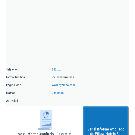
Teléfono
645.....
Forma Jurídica
Sociedad limitada
Página Web
www.bypillow.com
Marcas
9 marcas
Actividad
Ver el Informe Ampliado
de Pillow Hotels S.l.
Ve el Informe Ampliado. ¡Es gratis!