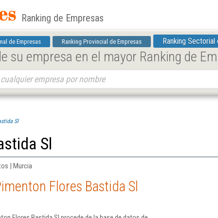
Ranking de Empresas
Ranking Sectorial
nal de Empresas
Ranking Provincial de Empresas
 de su empresa en el mayor Ranking de E
stida Sl
stida Sl
tos | Murcia
imenton Flores Bastida Sl
ton Flores Bastida Sl procede de la base de datos de