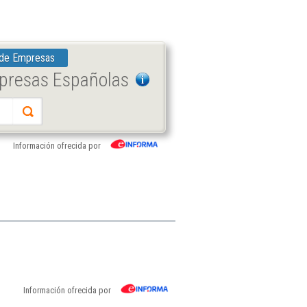
 de Empresas
mpresas Españolas
Información ofrecida por
Información ofrecida por