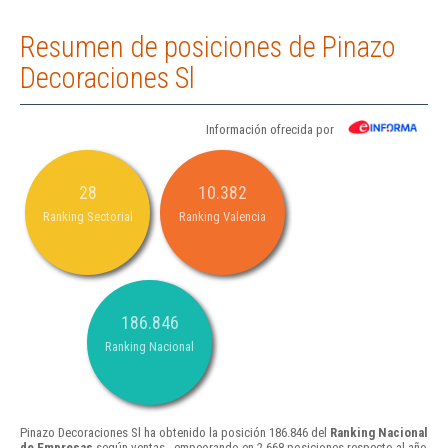
Resumen de posiciones de Pinazo
Decoraciones Sl
Información ofrecida por
28
10.382
Ranking Sectorial
Ranking Valencia
186.846
Ranking Nacional
Pinazo Decoraciones Sl ha obtenido la posición 186.846 del
Ranking Nacional
de Empresas
según ventas , empeorando en 2.668 posiciones respecto al año