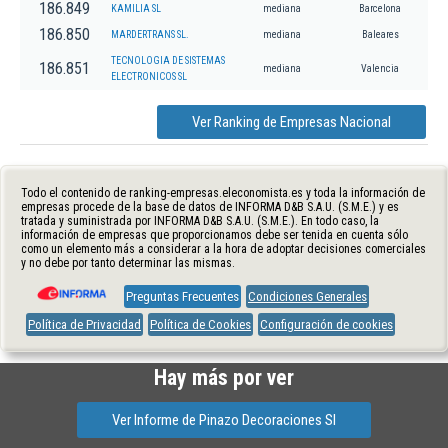
186.849
KAMILIA SL
mediana
Barcelona
186.850
MARDERTRANS SL.
mediana
Baleares
TECNOLOGIA DE SISTEMAS
186.851
mediana
Valencia
ELECTRONICOS SL
Ver Ranking de Empresas Nacional
Todo el contenido de ranking-empresas.eleconomista.es y toda la información de
empresas procede de la base de datos de INFORMA D&B S.A.U. (S.M.E.) y es
tratada y suministrada por INFORMA D&B S.A.U. (S.M.E.). En todo caso, la
información de empresas que proporcionamos debe ser tenida en cuenta sólo
como un elemento más a considerar a la hora de adoptar decisiones comerciales
y no debe por tanto determinar las mismas.
Preguntas Frecuentes
Condiciones Generales
Política de Privacidad
Política de Cookies
Configuración de cookies
Hay más por ver
Ver Informe de Pinazo Decoraciones Sl