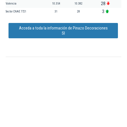
28
Valencia
10.354
10.382
3
Sector CNAE 7721
31
28
Acceda a toda la información de Pinazo Decoraciones
Sl