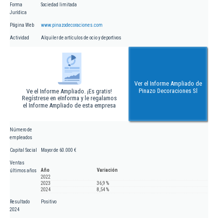
Forma
Sociedad limitada
Jurídica
Página Web
www.pinazodecoraciones.com
Actividad
Alquiler de artículos de ocio y deportivos
Ver el Informe Ampliado de
Pinazo Decoraciones Sl
Ve el Informe Ampliado. ¡Es gratis!
Regístrese en eInforma y le regalamos
el Informe Ampliado de esta empresa
Número de
empleados
Capital Social
Mayor de 60.000 €
Ventas
Año
Variación
últimos años
2022
2023
36,9 %
2024
8,54 %
Resultado
Positivo
2024