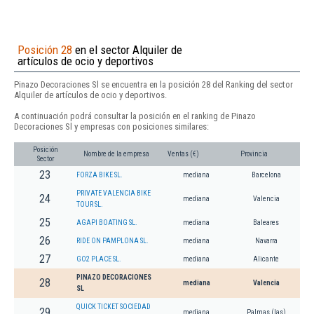
Posición 28
en el sector Alquiler de
artículos de ocio y deportivos
Pinazo Decoraciones Sl se encuentra en la posición 28 del Ranking del sector
Alquiler de artículos de ocio y deportivos.
A continuación podrá consultar la posición en el ranking de Pinazo
Decoraciones Sl y empresas con posiciones similares:
Posición
Nombre de la empresa
Ventas (€)
Provincia
Sector
23
FORZA BIKE SL.
mediana
Barcelona
PRIVATE VALENCIA BIKE
24
mediana
Valencia
TOUR SL.
25
AGAPI BOATING SL.
mediana
Baleares
26
RIDE ON PAMPLONA SL.
mediana
Navarra
27
GO2 PLACE SL.
mediana
Alicante
PINAZO DECORACIONES
28
mediana
Valencia
SL
QUICK TICKET SOCIEDAD
29
mediana
Palmas (las)