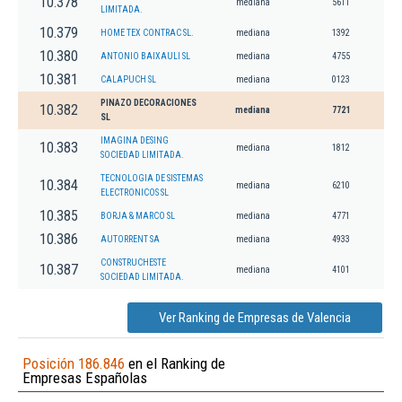
10.378
mediana
5611
LIMITADA.
10.379
HOME TEX CONTRAC SL.
mediana
1392
10.380
ANTONIO BAIXAULI SL
mediana
4755
10.381
CALAPUCH SL
mediana
0123
PINAZO DECORACIONES
10.382
mediana
7721
SL
IMAGINA DESING
10.383
mediana
1812
SOCIEDAD LIMITADA.
TECNOLOGIA DE SISTEMAS
10.384
mediana
6210
ELECTRONICOS SL
10.385
BORJA & MARCO SL
mediana
4771
10.386
AUTORRENT SA
mediana
4933
CONSTRUCHESTE
10.387
mediana
4101
SOCIEDAD LIMITADA.
Ver Ranking de Empresas de Valencia
Posición 186.846
en el Ranking de
Empresas Españolas