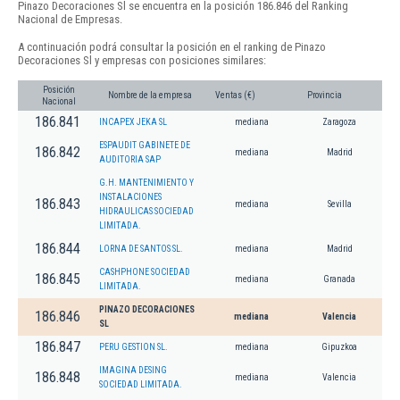
Pinazo Decoraciones Sl se encuentra en la posición 186.846 del Ranking
Nacional de Empresas.
A continuación podrá consultar la posición en el ranking de Pinazo
Decoraciones Sl y empresas con posiciones similares:
Posición
Nombre de la empresa
Ventas (€)
Provincia
Nacional
186.841
INCAPEX JEKA SL
mediana
Zaragoza
ESPAUDIT GABINETE DE
186.842
mediana
Madrid
AUDITORIA SAP
G.H. MANTENIMIENTO Y
INSTALACIONES
186.843
mediana
Sevilla
HIDRAULICAS SOCIEDAD
LIMITADA.
186.844
LORNA DE SANTOS SL.
mediana
Madrid
CASHPHONE SOCIEDAD
186.845
mediana
Granada
LIMITADA.
PINAZO DECORACIONES
186.846
mediana
Valencia
SL
186.847
PERU GESTION SL.
mediana
Gipuzkoa
IMAGINA DESING
186.848
mediana
Valencia
SOCIEDAD LIMITADA.