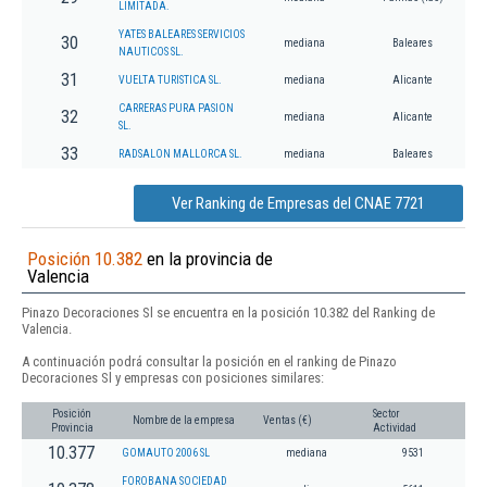
LIMITADA.
YATES BALEARES SERVICIOS
30
mediana
Baleares
NAUTICOS SL.
31
VUELTA TURISTICA SL.
mediana
Alicante
CARRERAS PURA PASION
32
mediana
Alicante
SL.
33
RADSALON MALLORCA SL.
mediana
Baleares
Ver Ranking de Empresas del CNAE 7721
Posición 10.382
en la provincia de
Valencia
Pinazo Decoraciones Sl se encuentra en la posición 10.382 del Ranking de
Valencia.
A continuación podrá consultar la posición en el ranking de Pinazo
Decoraciones Sl y empresas con posiciones similares:
Posición
Sector
Nombre de la empresa
Ventas (€)
Provincia
Actividad
10.377
GOMAUTO 2006 SL
mediana
9531
FOROBANA SOCIEDAD