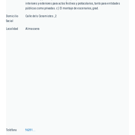
interiores y exteriores para actos festivos y protocolarios, tanto para entidades
públicas como privadas. c) El montaje de escenarios, grad.
Domicilio
Calle dels Ceramistes , 2
Social
Localidad
Almassera
Teléfono
96391...