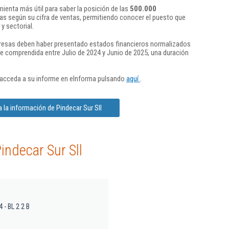
ienta más útil para saber la posición de las
500.000
s según su cifra de ventas, permitiendo conocer el puesto que
y sectorial.
presas deben haber presentado estados financieros normalizados
re comprendida entre Julio de 2024 y Junio de 2025, una duración
 acceda a su informe en eInforma pulsando
aquí
.
 la información de Pindecar Sur Sll
indecar Sur Sll
4 - BL 2 2 B