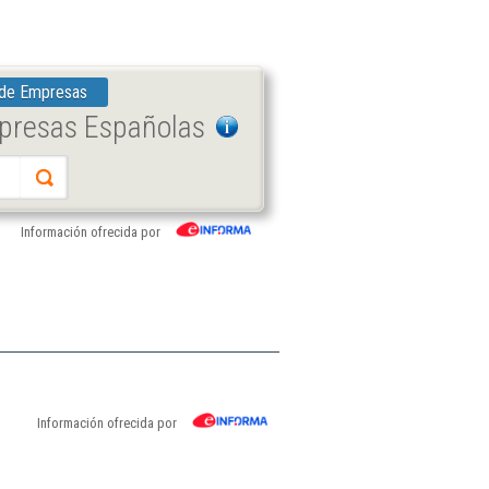
 de Empresas
mpresas Españolas
Información ofrecida por
Información ofrecida por