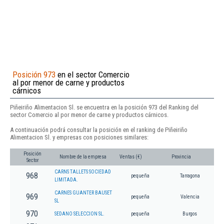
Posición 973
en el sector Comercio
al por menor de carne y productos
cárnicos
Piñeiriño Alimentacion Sl. se encuentra en la posición 973 del Ranking del
sector Comercio al por menor de carne y productos cárnicos.
A continuación podrá consultar la posición en el ranking de Piñeiriño
Alimentacion Sl. y empresas con posiciones similares:
Posición
Nombre de la empresa
Ventas (€)
Provincia
Sector
CARNS TALLETS SOCIEDAD
968
pequeña
Tarragona
LIMITADA.
CARNES GUANTER BAUSET
969
pequeña
Valencia
SL
970
SEDANO SELECCION SL.
pequeña
Burgos