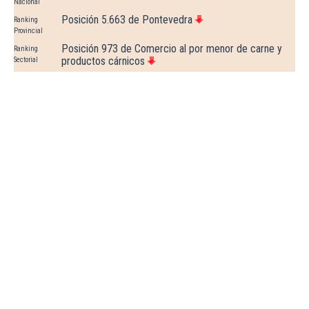
Nacional
Posición 5.663 de Pontevedra
Ranking
Provincial
Posición 973 de Comercio al por menor de carne y
Ranking
productos cárnicos
Sectorial