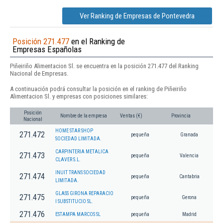
Ver Ranking de Empresas de Pontevedra
Posición 271.477
en el Ranking de
Empresas Españolas
Piñeiriño Alimentacion Sl. se encuentra en la posición 271.477 del Ranking
Nacional de Empresas.
A continuación podrá consultar la posición en el ranking de Piñeiriño
Alimentacion Sl. y empresas con posiciones similares:
Posición
Nombre de la empresa
Ventas (€)
Provincia
Nacional
HOME STAR SHOP
271.472
pequeña
Granada
SOCIEDAD LIMITADA.
CARPINTERIA METALICA
271.473
pequeña
Valencia
CLAVER S.L.
INUIT TRANS SOCIEDAD
271.474
pequeña
Cantabria
LIMITADA.
GLASS GIRONA REPARACIO
271.475
pequeña
Gerona
I SUBSTITUCIO SL.
271.476
ESTAMPA MARCOS SL
pequeña
Madrid