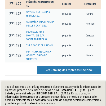
PIÑEIRIÑO ALIMENTACION
271.477
pequeña
Pontevedra
SL.
CAVEIRO HOSTELERIA Y
271.478
pequeña
Coruña
SERVICIOS SL.
COMPAÑIA IMPORTADORA
271.479
pequeña
Asturias
DE LUBRICANTES SL.
DECORACIONES Y
271.480
MONTAJES DELTA
pequeña
Zaragoza
SOCIEDAD LIMITADA.
271.481
THE GOOD FOOD CINCA SL.
pequeña
Madrid
DENTAL MARES CLINICA
271.482
ODONTOLOGICA DEL
pequeña
Murcia
SURESTE SL.
Ver Ranking de Empresas Nacional
Todo el contenido de ranking-empresas.eleconomista.es y toda la información de
empresas procede de la base de datos de INFORMA D&B S.A.U. (S.M.E.) y es
tratada y suministrada por INFORMA D&B S.A.U. (S.M.E.). En todo caso, la
información de empresas que proporcionamos debe ser tenida en cuenta sólo
como un elemento más a considerar a la hora de adoptar decisiones comerciales
y no debe por tanto determinar las mismas.