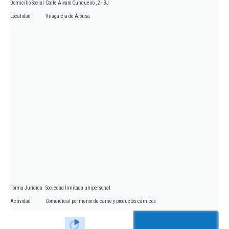
Domicilio Social
Calle Alvaro Cunqueiro , 2 - BJ
Localidad
Vilagarcia de Arousa
Forma Jurídica
Sociedad limitada unipersonal
Actividad
Comercio al por menor de carne y productos cárnicos