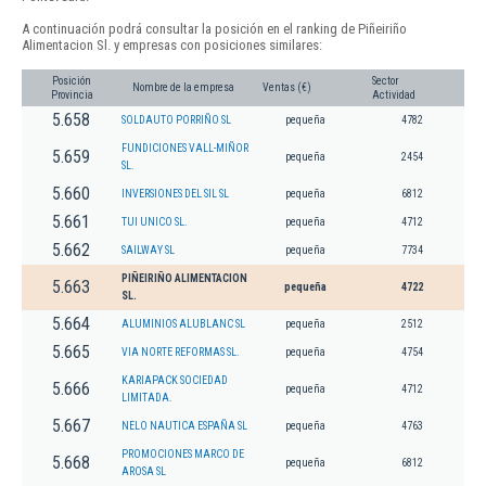
A continuación podrá consultar la posición en el ranking de Piñeiriño
Alimentacion Sl. y empresas con posiciones similares:
Posición
Sector
Nombre de la empresa
Ventas (€)
Provincia
Actividad
5.658
SOLDAUTO PORRIÑO SL
pequeña
4782
FUNDICIONES VALL-MIÑOR
5.659
pequeña
2454
SL.
5.660
INVERSIONES DEL SIL SL
pequeña
6812
5.661
TUI UNICO SL.
pequeña
4712
5.662
SAILWAY SL
pequeña
7734
PIÑEIRIÑO ALIMENTACION
5.663
pequeña
4722
SL.
5.664
ALUMINIOS ALUBLANC SL
pequeña
2512
5.665
VIA NORTE REFORMAS SL.
pequeña
4754
KARIAPACK SOCIEDAD
5.666
pequeña
4712
LIMITADA.
5.667
NELO NAUTICA ESPAÑA SL
pequeña
4763
PROMOCIONES MARCO DE
5.668
pequeña
6812
AROSA SL