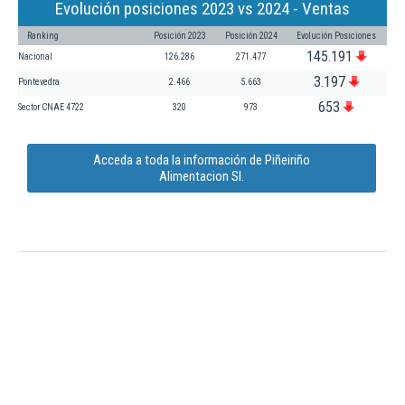
Evolución posiciones 2023 vs 2024 - Ventas
Ranking
Posición 2023
Posición 2024
Evolución Posiciones
145.191
Nacional
126.286
271.477
3.197
Pontevedra
2.466
5.663
653
Sector CNAE 4722
320
973
Acceda a toda la información de Piñeiriño
Alimentacion Sl.