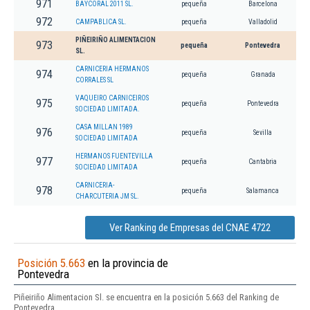
971
BAYCORAL 2011 SL.
pequeña
Barcelona
972
CAMPABLICA SL.
pequeña
Valladolid
PIÑEIRIÑO ALIMENTACION
973
pequeña
Pontevedra
SL.
CARNICERIA HERMANOS
974
pequeña
Granada
CORRALES SL
VAQUEIRO CARNICEIROS
975
pequeña
Pontevedra
SOCIEDAD LIMITADA.
CASA MILLAN 1989
976
pequeña
Sevilla
SOCIEDAD LIMITADA
HERMANOS FUENTEVILLA
977
pequeña
Cantabria
SOCIEDAD LIMITADA
CARNICERIA-
978
pequeña
Salamanca
CHARCUTERIA JM SL.
Ver Ranking de Empresas del CNAE 4722
Posición 5.663
en la provincia de
Pontevedra
Piñeiriño Alimentacion Sl. se encuentra en la posición 5.663 del Ranking de
Pontevedra.