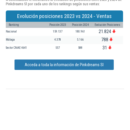
Pinkdreams Sl por cada uno de los rankings según sus ventas:
Evolución posiciones 2023 vs 2024 - Ventas
Ranking
Posición 2023
Posición 2024
Evolución Posiciones
21.824
Nacional
159.137
180.961
788
Málaga
4.378
5.166
31
Sector CNAE 4641
557
588
Acceda a toda la información de Pinkdreams Sl