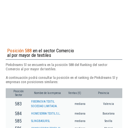
Posición 588
en el sector Comercio
al por mayor de textiles
Pinkdreams Sl se encuentra en la posición 588 del Ranking del sector
Comercio al por mayor de textiles.
A continuación podrá consultar la posición en el ranking de Pinkdreams Sl y
empresas con posiciones similares:
Posición
Nombre de la empresa
Ventas (€)
Provincia
Sector
FIBERNOVA TEXTIL
583
mediana
Valencia
SOCIEDAD LIMITADA.
584
HOME SERRA TEXTIL S.L.
mediana
Barcelona
585
SLINGBASUR SL
mediana
Sevilla