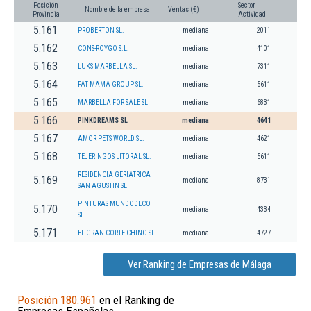
Posición
Sector
Nombre de la empresa
Ventas (€)
Provincia
Actividad
5.161
PROBERTON SL.
mediana
2011
5.162
CONS-ROYGO S.L.
mediana
4101
5.163
LUKS MARBELLA SL.
mediana
7311
5.164
FAT MAMA GROUP SL.
mediana
5611
5.165
MARBELLA FOR SALE SL
mediana
6831
5.166
PINKDREAMS SL
mediana
4641
5.167
AMOR PETS WORLD SL.
mediana
4621
5.168
TEJERINGOS LITORAL SL.
mediana
5611
RESIDENCIA GERIATRICA
5.169
mediana
8731
SAN AGUSTIN SL
PINTURAS MUNDODECO
5.170
mediana
4334
SL.
5.171
EL GRAN CORTE CHINO SL
mediana
4727
Ver Ranking de Empresas de Málaga
Posición 180.961
en el Ranking de