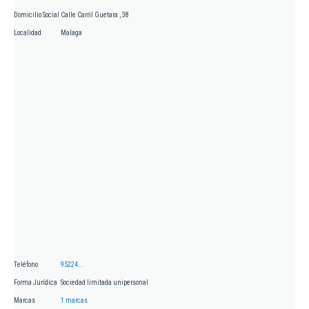
Domicilio Social
Calle Carril Guetara , 38
Localidad
Malaga
Teléfono
95224...
Forma Jurídica
Sociedad limitada unipersonal
Marcas
1 marcas