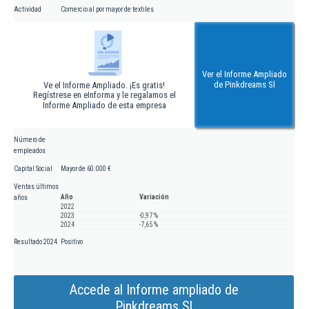
Actividad
Comercio al por mayor de textiles
Ver el Informe Ampliado
de Pinkdreams Sl
Ve el Informe Ampliado. ¡Es gratis!
Regístrese en eInforma y le regalamos el
Informe Ampliado de esta empresa
Número de
empleados
Capital Social
Mayor de 60.000 €
Ventas últimos
Año
Variación
años
2022
2023
-0,97 %
2024
-7,65 %
Resultado 2024
Positivo
Accede al Informe ampliado de
Pinkdreams Sl