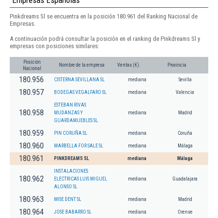
Empresas Españolas
Pinkdreams Sl se encuentra en la posición 180.961 del Ranking Nacional de
Empresas.
A continuación podrá consultar la posición en el ranking de Pinkdreams Sl y
empresas con posiciones similares:
Posición
Nombre de la empresa
Ventas (€)
Provincia
Nacional
180.956
CISTERNA SEVILLANA SL
mediana
Sevilla
180.957
BODEGAS VEGALFARO SL
mediana
Valencia
ESTEBAN RIVAS
180.958
MUDANZAS Y
mediana
Madrid
GUARDAMUEBLES SL.
180.959
PIN CORUÑA SL
mediana
Coruña
180.960
MARBELLA FOR SALE SL
mediana
Málaga
180.961
PINKDREAMS SL
mediana
Málaga
INSTALACIONES
180.962
ELECTRICAS LUIS MIGUEL
mediana
Guadalajara
ALONSO SL
180.963
MISE DENT SL
mediana
Madrid
180.964
JOSE BABARRO SL
mediana
Orense