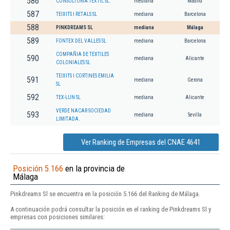
586
CONSULTORIA TEXTIL SL.
mediana
Madrid
587
TEIXITS I RETALS SL
mediana
Barcelona
588
PINKDREAMS SL
mediana
Málaga
589
FONTEX DEL VALLES SL
mediana
Barcelona
COMPAÑIA DE TEXTILES
590
mediana
Alicante
COLONIALES SL
TEIXITS I CORTINES EMILIA
591
mediana
Gerona
SL
592
TEX-LUN SL
mediana
Alicante
VERDE NACAR SOCIEDAD
593
mediana
Sevilla
LIMITADA.
Ver Ranking de Empresas del CNAE 4641
Posición 5.166
en la provincia de
Málaga
Pinkdreams Sl se encuentra en la posición 5.166 del Ranking de Málaga.
A continuación podrá consultar la posición en el ranking de Pinkdreams Sl y
empresas con posiciones similares: