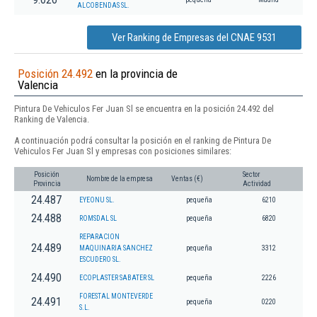
ALCOBENDAS SL.
Ver Ranking de Empresas del CNAE 9531
Posición 24.492
en la provincia de
Valencia
Pintura De Vehiculos Fer Juan Sl se encuentra en la posición 24.492 del
Ranking de Valencia.
A continuación podrá consultar la posición en el ranking de Pintura De
Vehiculos Fer Juan Sl y empresas con posiciones similares:
Posición
Sector
Nombre de la empresa
Ventas (€)
Provincia
Actividad
24.487
EYEONU SL.
pequeña
6210
24.488
ROMSDAL SL
pequeña
6820
REPARACION
24.489
MAQUINARIA SANCHEZ
pequeña
3312
ESCUDERO SL.
24.490
ECOPLASTER SABATER SL
pequeña
2226
FORESTAL MONTEVERDE
24.491
pequeña
0220
S.L.