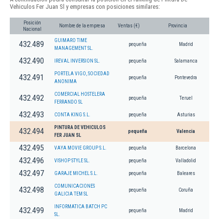
Vehiculos Fer Juan Sl y empresas con posiciones similares:
Posición
Nombre de la empresa
Ventas (€)
Provincia
Nacional
GUIMARO TIME
432.489
pequeña
Madrid
MANAGEMENT SL.
432.490
IREVAL INVERSION SL.
pequeña
Salamanca
PORTELA VIGO, SOCIEDAD
432.491
pequeña
Pontevedra
ANONIMA
COMERCIAL HOSTELERA
432.492
pequeña
Teruel
FERRANDO SL
432.493
CONTA KING S.L.
pequeña
Asturias
PINTURA DE VEHICULOS
432.494
pequeña
Valencia
FER JUAN SL
432.495
VAYA MOVIE GROUP S.L.
pequeña
Barcelona
432.496
VISHOP STYLE SL.
pequeña
Valladolid
432.497
GARAJE MICHEL S.L.
pequeña
Baleares
COMUNICACIONES
432.498
pequeña
Coruña
GALICIA TEM SL
INFORMATICA BATCH PC
432.499
pequeña
Madrid
SL.