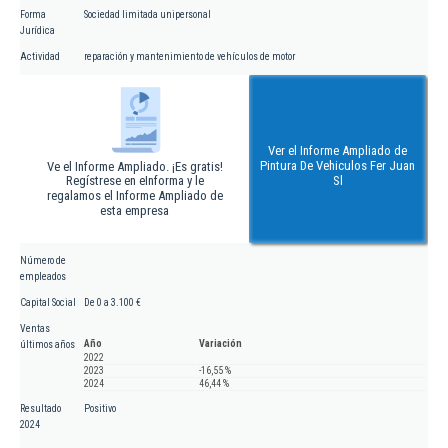
Forma
Sociedad limitada unipersonal
Jurídica
Actividad
reparación y mantenimiento de vehículos de motor
Ver el Informe Ampliado de
Pintura De Vehiculos Fer Juan
Ve el Informe Ampliado. ¡Es gratis!
Regístrese en eInforma y le
Sl
regalamos el Informe Ampliado de
esta empresa
Número de
empleados
Capital Social
De 0 a 3.100 €
Ventas
Año
Variación
últimos años
2022
2023
-16,55 %
2024
46,44 %
Resultado
Positivo
2024