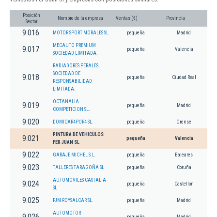
Posición
Nombre de la empresa
Ventas (€)
Provincia
Sector
9.016
MOTOR SPORT MORALES SL
pequeña
Madrid
MECAUTO PREMIUM
9.017
pequeña
Valencia
SOCIEDAD LIMITADA.
RADIADORES PERALES,
SOCIEDAD DE
9.018
pequeña
Ciudad Real
RESPONSABILIDAD
LIMITADA.
OCTANALIA
9.019
pequeña
Madrid
COMPETICION SL.
9.020
DOMICAR4POR4 SL.
pequeña
Orense
PINTURA DE VEHICULOS
9.021
pequeña
Valencia
FER JUAN SL
9.022
GARAJE MICHEL S.L.
pequeña
Baleares
9.023
TALLERES TARAGOÑA SL
pequeña
Coruña
AUTOMOVILES CASTALIA
9.024
pequeña
Castellon
SL
9.025
FJM ROYSALCAR SL.
pequeña
Madrid
AUTOMOTOR
9.026
pequeña
Madrid