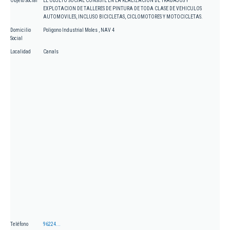
Objeto Social
EL OBJETO SOCIAL CONSISTE EN LA REALIZACION DE TRABAJOS Y
EXPLOTACION DE TALLERES DE PINTURA DE TODA CLASE DE VEHICULOS
AUTOMOVILES, INCLUSO BICICLETAS, CICLOMOTORES Y MOTOCICLETAS.
Domicilio
Poligono Industrial Moles , NAV 4
Social
Localidad
Canals
Teléfono
96224...