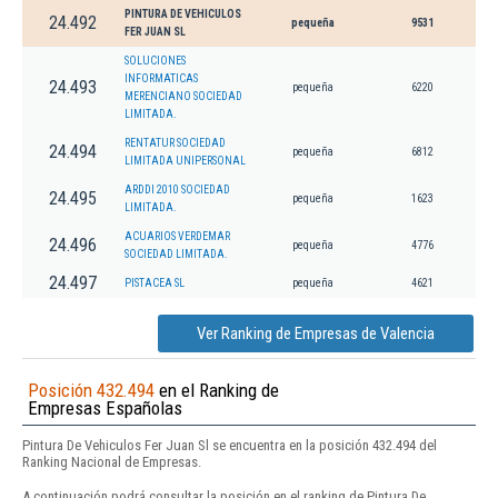
PINTURA DE VEHICULOS
24.492
pequeña
9531
FER JUAN SL
SOLUCIONES
INFORMATICAS
24.493
pequeña
6220
MERENCIANO SOCIEDAD
LIMITADA.
RENTATUR SOCIEDAD
24.494
pequeña
6812
LIMITADA UNIPERSONAL
ARDDI 2010 SOCIEDAD
24.495
pequeña
1623
LIMITADA.
ACUARIOS VERDEMAR
24.496
pequeña
4776
SOCIEDAD LIMITADA.
24.497
PISTACEA SL
pequeña
4621
Ver Ranking de Empresas de Valencia
Posición 432.494
en el Ranking de
Empresas Españolas
Pintura De Vehiculos Fer Juan Sl se encuentra en la posición 432.494 del
Ranking Nacional de Empresas.
A continuación podrá consultar la posición en el ranking de Pintura De