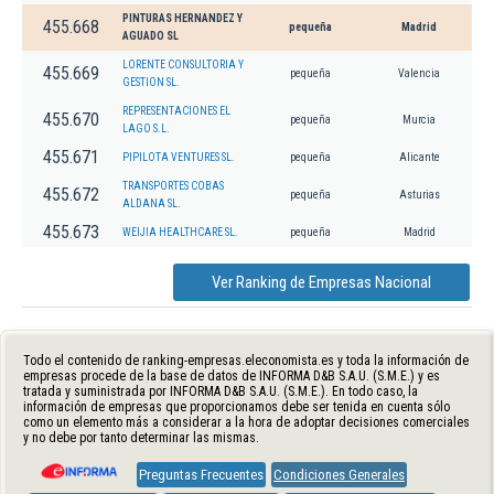
PINTURAS HERNANDEZ Y
455.668
pequeña
Madrid
AGUADO SL
LORENTE CONSULTORIA Y
455.669
pequeña
Valencia
GESTION SL.
REPRESENTACIONES EL
455.670
pequeña
Murcia
LAGO S.L.
455.671
PIPILOTA VENTURES SL.
pequeña
Alicante
TRANSPORTES COBAS
455.672
pequeña
Asturias
ALDANA SL.
455.673
WEIJIA HEALTHCARE SL.
pequeña
Madrid
Ver Ranking de Empresas Nacional
Todo el contenido de ranking-empresas.eleconomista.es y toda la información de
empresas procede de la base de datos de INFORMA D&B S.A.U. (S.M.E.) y es
tratada y suministrada por INFORMA D&B S.A.U. (S.M.E.). En todo caso, la
información de empresas que proporcionamos debe ser tenida en cuenta sólo
como un elemento más a considerar a la hora de adoptar decisiones comerciales
y no debe por tanto determinar las mismas.
Preguntas Frecuentes
Condiciones Generales