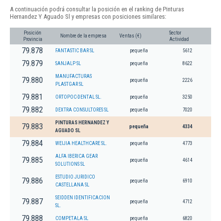
A continuación podrá consultar la posición en el ranking de Pinturas
Hernandez Y Aguado Sl y empresas con posiciones similares:
Posición
Sector
Nombre de la empresa
Ventas (€)
Provincia
Actividad
79.878
FANTASTIC BAR SL
pequeña
5612
79.879
SANJALP SL
pequeña
8622
MANUFACTURAS
79.880
pequeña
2226
PLASTGAR SL
79.881
ORTOPOC-DENTAL SL.
pequeña
3250
79.882
DEXTRA CONSULTORES SL
pequeña
7020
PINTURAS HERNANDEZ Y
79.883
pequeña
4334
AGUADO SL
79.884
WEIJIA HEALTHCARE SL.
pequeña
4773
ALFA IBERICA GEAR
79.885
pequeña
4614
SOLUTIONS SL
ESTUDIO JURIDICO
79.886
pequeña
6910
CASTELLANA SL
SEIDDEN IDENTIFICACION
79.887
pequeña
4712
SL.
79.888
COMPETALA SL
pequeña
6820