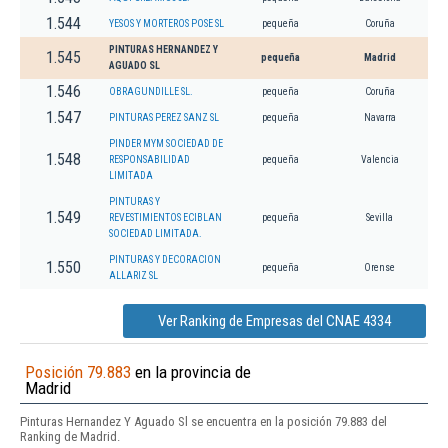
1.544
YESOS Y MORTEROS POSE SL
pequeña
Coruña
PINTURAS HERNANDEZ Y
1.545
pequeña
Madrid
AGUADO SL
1.546
OBRAGUNDILLE SL.
pequeña
Coruña
1.547
PINTURAS PEREZ SANZ SL
pequeña
Navarra
PINDER MYM SOCIEDAD DE
1.548
RESPONSABILIDAD
pequeña
Valencia
LIMITADA
PINTURAS Y
1.549
REVESTIMIENTOS ECIBLAN
pequeña
Sevilla
SOCIEDAD LIMITADA.
PINTURAS Y DECORACION
1.550
pequeña
Orense
ALLARIZ SL
Ver Ranking de Empresas del CNAE 4334
Posición 79.883
en la provincia de
Madrid
Pinturas Hernandez Y Aguado Sl se encuentra en la posición 79.883 del
Ranking de Madrid.