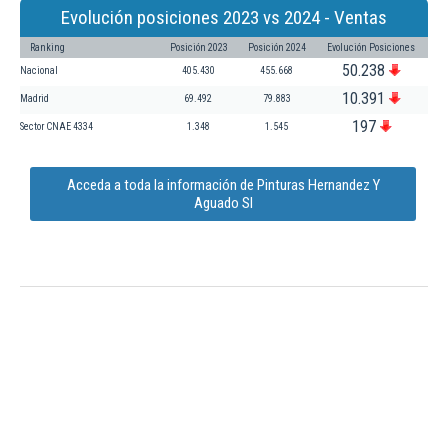
Evolución posiciones 2023 vs 2024 - Ventas
Ranking
Posición 2023
Posición 2024
Evolución Posiciones
50.238
Nacional
405.430
455.668
10.391
Madrid
69.492
79.883
197
Sector CNAE 4334
1.348
1.545
Acceda a toda la información de Pinturas Hernandez Y
Aguado Sl