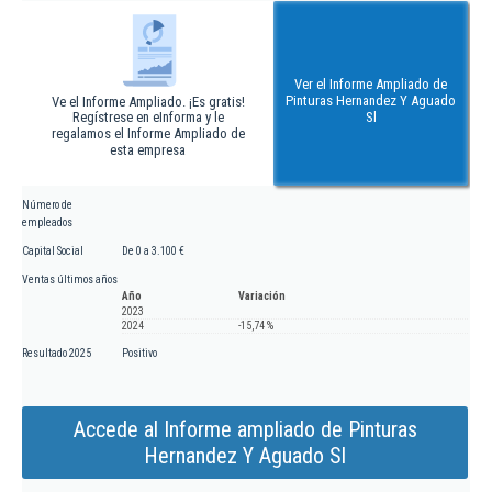
Ver el Informe Ampliado de
Pinturas Hernandez Y Aguado
Ve el Informe Ampliado. ¡Es gratis!
Regístrese en eInforma y le
Sl
regalamos el Informe Ampliado de
esta empresa
Número de
empleados
Capital Social
De 0 a 3.100 €
Ventas últimos años
Año
Variación
2023
2024
-15,74 %
Resultado 2025
Positivo
Accede al Informe ampliado de Pinturas
Hernandez Y Aguado Sl