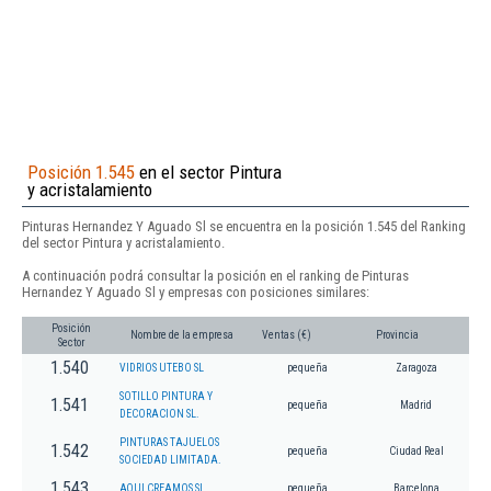
Posición 1.545
en el sector Pintura
y acristalamiento
Pinturas Hernandez Y Aguado Sl se encuentra en la posición 1.545 del Ranking
del sector Pintura y acristalamiento.
A continuación podrá consultar la posición en el ranking de Pinturas
Hernandez Y Aguado Sl y empresas con posiciones similares:
Posición
Nombre de la empresa
Ventas (€)
Provincia
Sector
1.540
VIDRIOS UTEBO SL
pequeña
Zaragoza
SOTILLO PINTURA Y
1.541
pequeña
Madrid
DECORACION SL.
PINTURAS TAJUELOS
1.542
pequeña
Ciudad Real
SOCIEDAD LIMITADA.
1.543
AQUI CREAMOS SL.
pequeña
Barcelona