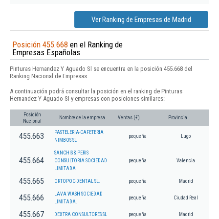
Ver Ranking de Empresas de Madrid
Posición 455.668
en el Ranking de
Empresas Españolas
Pinturas Hernandez Y Aguado Sl se encuentra en la posición 455.668 del
Ranking Nacional de Empresas.
A continuación podrá consultar la posición en el ranking de Pinturas
Hernandez Y Aguado Sl y empresas con posiciones similares:
Posición
Nombre de la empresa
Ventas (€)
Provincia
Nacional
PASTELERIA-CAFETERIA
455.663
pequeña
Lugo
NIMBOS SL
SANCHIS & PERIS
455.664
CONSULTORIA SOCIEDAD
pequeña
Valencia
LIMITADA
455.665
ORTOPOC-DENTAL SL.
pequeña
Madrid
LAVA WASH SOCIEDAD
455.666
pequeña
Ciudad Real
LIMITADA.
455.667
DEXTRA CONSULTORES SL
pequeña
Madrid