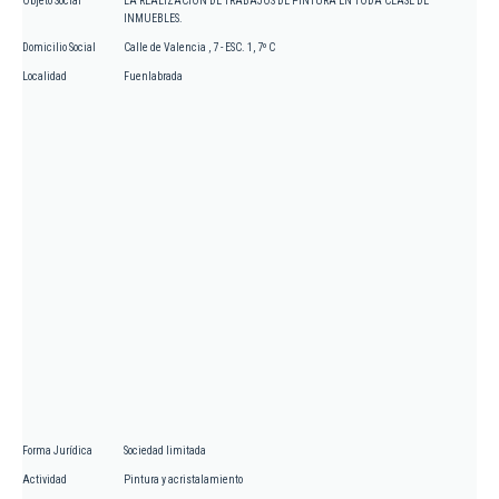
Objeto Social
LA REALIZACION DE TRABAJOS DE PINTURA EN TODA CLASE DE
INMUEBLES.
Domicilio Social
Calle de Valencia , 7 - ESC. 1, 7º C
Localidad
Fuenlabrada
Forma Jurídica
Sociedad limitada
Actividad
Pintura y acristalamiento