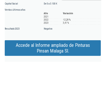
Capital Social
De 0 a 3.100 €
Ventas últimos años
Año
Variación
2021
2022
-12,28 %
2023
3,41 %
Resultado 2023
Negativo
Accede al Informe ampliado de Pinturas
Pinsan Malaga Sl.