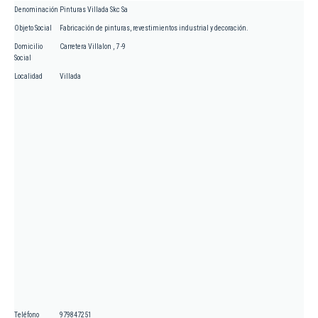
Denominación
Pinturas Villada Skc Sa
Objeto Social
Fabricación de pinturas, revestimientos industrial y decoración.
Domicilio
Carretera Villalon , 7 -9
Social
Localidad
Villada
Teléfono
979847251