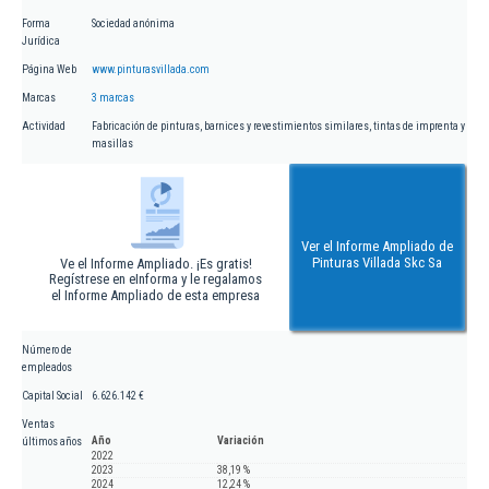
Forma
Sociedad anónima
Jurídica
Página Web
www.pinturasvillada.com
Marcas
3 marcas
Actividad
Fabricación de pinturas, barnices y revestimientos similares, tintas de imprenta y
masillas
Ver el Informe Ampliado de
Pinturas Villada Skc Sa
Ve el Informe Ampliado. ¡Es gratis!
Regístrese en eInforma y le regalamos
el Informe Ampliado de esta empresa
Número de
empleados
Capital Social
6.626.142 €
Ventas
Año
Variación
últimos años
2022
2023
38,19 %
2024
12,24 %