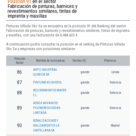
Posición 91
en el sector
Fabricación de pinturas, barnices y
revestimientos similares, tintas de
imprenta y masillas
Pinturas Villada Skc Sa se encuentra en la posición 91 del Ranking del sector
Fabricación de pinturas, barnices y revestimientos similares, tintas de imprenta
y masillas, con una facturación de 6.484.623 €.
A continuación podrá consultar la posición en el ranking de Pinturas Villada
Skc Sa y empresas con posiciones similares:
Posición
Nombre de la empresa
Ventas (€)
Provincia
Sector
ARTIC INDUSTRIAL
86
grande
Lérida
QUIMICA SA
87
PINTURAS KILNHER SL
grande
Valencia
RECUBRIMIENTOS MAPER
88
grande
Valencia
S.L.
AEROX ADVANCED
89
POLYMERS SOCIEDAD
grande
Valencia
LIMITADA.
SEÑALIZACIONES Y
90
BALIZAMIENTOS LA
grande
Madrid
CASTELLANA SA