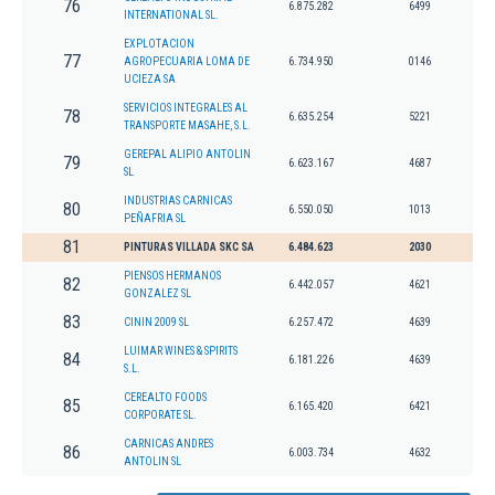
76
6.875.282
6499
INTERNATIONAL SL.
EXPLOTACION
77
AGROPECUARIA LOMA DE
6.734.950
0146
UCIEZA SA
SERVICIOS INTEGRALES AL
78
6.635.254
5221
TRANSPORTE MASAHE, S.L.
GEREPAL ALIPIO ANTOLIN
79
6.623.167
4687
SL
INDUSTRIAS CARNICAS
80
6.550.050
1013
PEÑAFRIA SL
81
PINTURAS VILLADA SKC SA
6.484.623
2030
PIENSOS HERMANOS
82
6.442.057
4621
GONZALEZ SL
83
CININ 2009 SL
6.257.472
4639
LUIMAR WINES & SPIRITS
84
6.181.226
4639
S.L.
CEREALTO FOODS
85
6.165.420
6421
CORPORATE SL.
CARNICAS ANDRES
86
6.003.734
4632
ANTOLIN SL