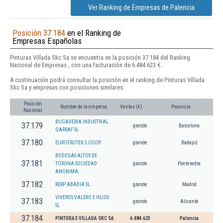
Ver Ranking de Empresas de Palencia
Posición 37.184
en el Ranking de
Empresas Españolas
Pinturas Villada Skc Sa se encuentra en la posición 37.184 del Ranking
Nacional de Empresas , con una facturación de 6.484.623 €.
A continuación podrá consultar la posición en el ranking de Pinturas Villada
Skc Sa y empresas con posiciones similares:
Posición
Nombre de la empresa
Ventas (€)
Provincia
Nacional
BUGADERIA INDUSTRIAL
37.179
grande
Barcelona
GARRAF SL
37.180
EUROFRUTEX S.COOP.
grande
Badajoz
BODEGAS ALTOS DE
37.181
TORONA SOCIEDAD
grande
Pontevedra
ANONIMA.
37.182
RERP ABADIA SL.
grande
Madrid
VIVEROS VALERO E HIJOS
37.183
grande
Alicante
SL
37.184
PINTURAS VILLADA SKC SA
6.484.623
Palencia