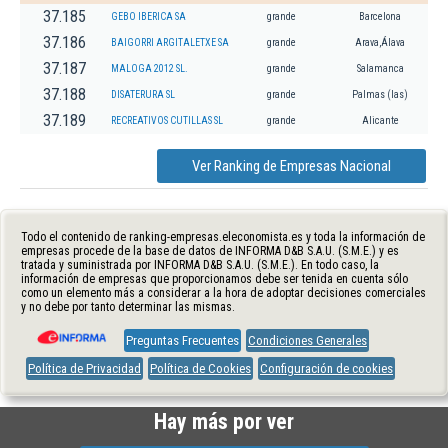
37.185
GEBO IBERICA SA
grande
Barcelona
37.186
BAIGORRI ARGITALETXE SA
grande
Arava,Álava
37.187
MALOGA 2012 SL.
grande
Salamanca
37.188
DISATERURA SL
grande
Palmas (las)
37.189
RECREATIVOS CUTILLAS SL
grande
Alicante
Ver Ranking de Empresas Nacional
Todo el contenido de ranking-empresas.eleconomista.es y toda la información de
empresas procede de la base de datos de INFORMA D&B S.A.U. (S.M.E.) y es
tratada y suministrada por INFORMA D&B S.A.U. (S.M.E.). En todo caso, la
información de empresas que proporcionamos debe ser tenida en cuenta sólo
como un elemento más a considerar a la hora de adoptar decisiones comerciales
y no debe por tanto determinar las mismas.
Preguntas Frecuentes
Condiciones Generales
Política de Privacidad
Política de Cookies
Configuración de cookies
Hay más por ver