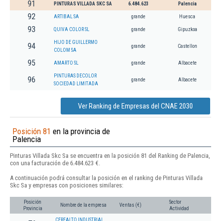
91
PINTURAS VILLADA SKC SA
6.484.623
Palencia
92
ARTIBAL SA
grande
Huesca
93
QUIVA COLOR SL
grande
Gipuzkoa
HIJO DE GUILLERMO
94
grande
Castellon
COLOM SA
95
AMARTO SL
grande
Albacete
PINTURAS DECOLOR
96
grande
Albacete
SOCIEDAD LIMITADA
Ver Ranking de Empresas del CNAE 2030
Posición 81
en la provincia de
Palencia
Pinturas Villada Skc Sa se encuentra en la posición 81 del Ranking de Palencia,
con una facturación de 6.484.623 €.
A continuación podrá consultar la posición en el ranking de Pinturas Villada
Skc Sa y empresas con posiciones similares:
Posición
Sector
Nombre de la empresa
Ventas (€)
Provincia
Actividad
CEREALTO INDUSTRIAL