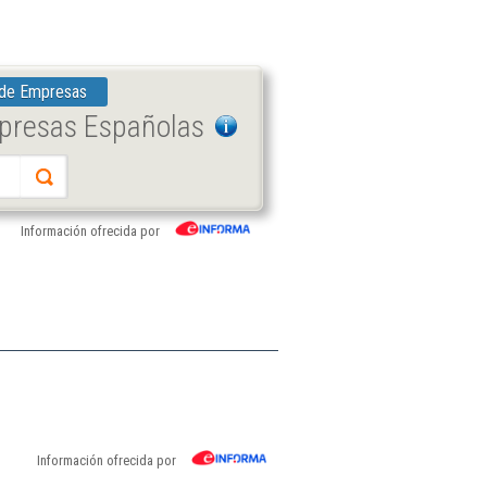
 de Empresas
mpresas Españolas
Información ofrecida por
Información ofrecida por