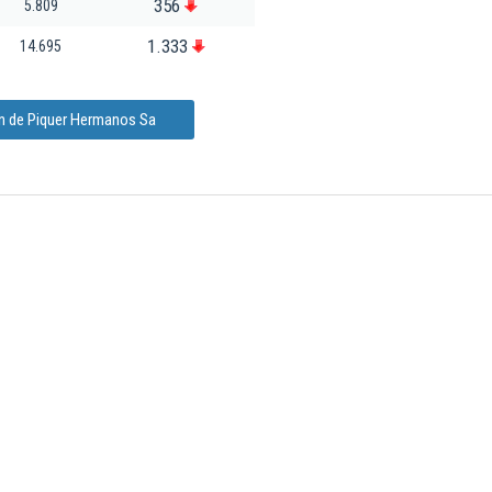
356
5.809
1.333
14.695
ón de Piquer Hermanos Sa