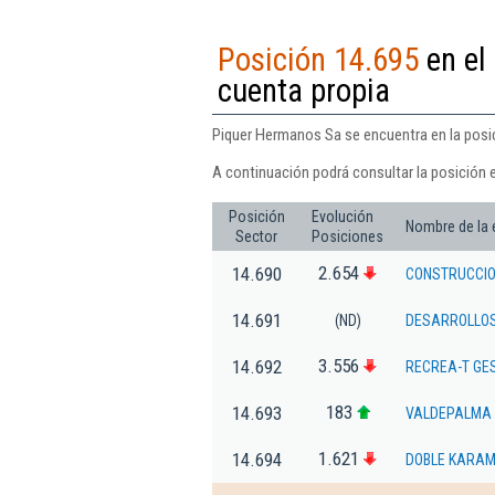
Posición 14.695
en el 
cuenta propia
Piquer Hermanos Sa se encuentra en la posici
A continuación podrá consultar la posición 
Posición
Evolución
Nombre de la
Sector
Posiciones
2.654
14.690
CONSTRUCCIO
14.691
(ND)
DESARROLLOS
3.556
14.692
RECREA-T GES
183
14.693
VALDEPALMA 
1.621
14.694
DOBLE KARAM