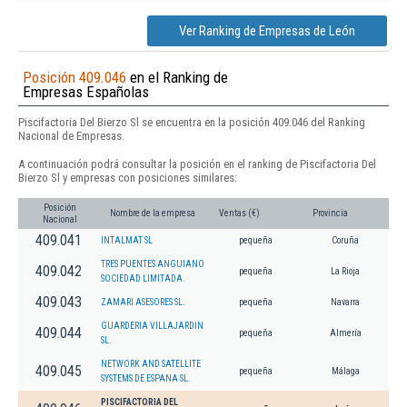
Ver Ranking de Empresas de León
Posición 409.046
en el Ranking de
Empresas Españolas
Piscifactoria Del Bierzo Sl se encuentra en la posición 409.046 del Ranking
Nacional de Empresas.
A continuación podrá consultar la posición en el ranking de Piscifactoria Del
Bierzo Sl y empresas con posiciones similares:
Posición
Nombre de la empresa
Ventas (€)
Provincia
Nacional
409.041
INTALMAT SL
pequeña
Coruña
TRES PUENTES ANGUIANO
409.042
pequeña
La Rioja
SOCIEDAD LIMITADA.
409.043
ZAMARI ASESORES SL.
pequeña
Navarra
GUARDERIA VILLAJARDIN
409.044
pequeña
Almería
SL.
NETWORK AND SATELLITE
409.045
pequeña
Málaga
SYSTEMS DE ESPANA SL.
PISCIFACTORIA DEL