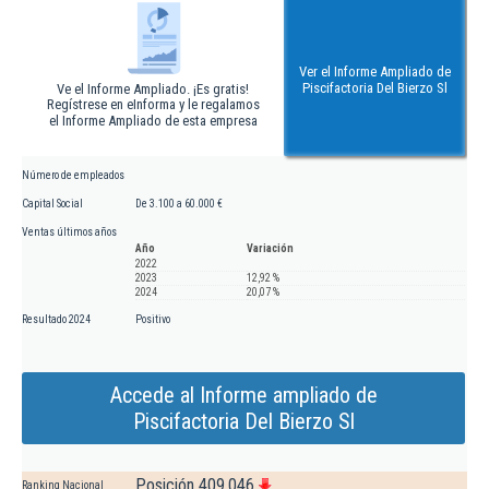
Ver el Informe Ampliado de
Piscifactoria Del Bierzo Sl
Ve el Informe Ampliado. ¡Es gratis!
Regístrese en eInforma y le regalamos
el Informe Ampliado de esta empresa
Número de empleados
Capital Social
De 3.100 a 60.000 €
Ventas últimos años
Año
Variación
2022
2023
12,92 %
2024
20,07 %
Resultado 2024
Positivo
Accede al Informe ampliado de
Piscifactoria Del Bierzo Sl
Posición 409.046
Ranking Nacional