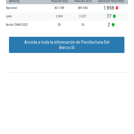
Ranking
Posición 2023
Posición 2024
Evolución Posiciones
1.858
Nacional
407.188
409.046
77
León
3.304
3.227
2
Sector CNAE 0322
28
26
Acceda a toda la información de Piscifactoria Del
Bierzo Sl