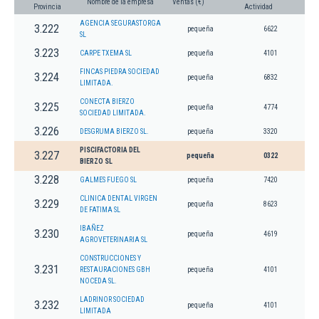
Nombre de la empresa
Ventas (€)
Provincia
Actividad
AGENCIA SEGURASTORGA
3.222
pequeña
6622
SL
3.223
CARPE TXEMA SL
pequeña
4101
FINCAS PIEDRA SOCIEDAD
3.224
pequeña
6832
LIMITADA.
CONECTA BIERZO
3.225
pequeña
4774
SOCIEDAD LIMITADA.
3.226
DESGRUMA BIERZO SL.
pequeña
3320
PISCIFACTORIA DEL
3.227
pequeña
0322
BIERZO SL
3.228
GALMES FUEGO SL
pequeña
7420
CLINICA DENTAL VIRGEN
3.229
pequeña
8623
DE FATIMA SL
IBAÑEZ
3.230
pequeña
4619
AGROVETERINARIA SL
CONSTRUCCIONES Y
3.231
RESTAURACIONES GBH
pequeña
4101
NOCEDA SL.
LADRINOR SOCIEDAD
3.232
pequeña
4101
LIMITADA