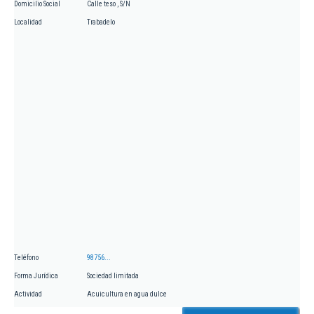
Domicilio Social
Calle teso , S/N
Localidad
Trabadelo
Teléfono
98756...
Forma Jurídica
Sociedad limitada
Actividad
Acuicultura en agua dulce