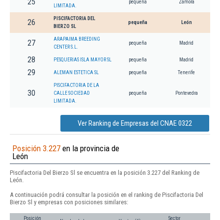
25
pequeña
Zamora
LIMITADA.
PISCIFACTORIA DEL
26
pequeña
León
BIERZO SL
ARAPAIMA BREEDING
27
pequeña
Madrid
CENTER S.L.
28
PESQUERIAS ISLA MAYOR SL
pequeña
Madrid
29
ALEMAN ESTETICA SL
pequeña
Tenerife
PISCIFACTORIA DE LA
30
CALLE SOCIEDAD
pequeña
Pontevedra
LIMITADA.
Ver Ranking de Empresas del CNAE 0322
Posición 3.227
en la provincia de
León
Piscifactoria Del Bierzo Sl se encuentra en la posición 3.227 del Ranking de
León.
A continuación podrá consultar la posición en el ranking de Piscifactoria Del
Bierzo Sl y empresas con posiciones similares:
Posición
Sector