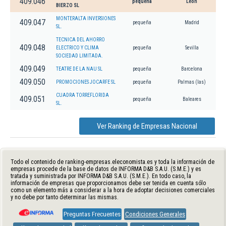
409.046
pequeña
León
BIERZO SL
MONTERALTA INVERSIONES
409.047
pequeña
Madrid
SL.
TECNICA DEL AHORRO
409.048
ELECTRICO Y CLIMA
pequeña
Sevilla
SOCIEDAD LIMITADA.
409.049
TEATRE DE LA NAU SL
pequeña
Barcelona
409.050
PROMOCIONES JOCARFE SL
pequeña
Palmas (las)
CUADRA TORREFLORIDA
409.051
pequeña
Baleares
SL.
Ver Ranking de Empresas Nacional
Todo el contenido de ranking-empresas.eleconomista.es y toda la información de
empresas procede de la base de datos de INFORMA D&B S.A.U. (S.M.E.) y es
tratada y suministrada por INFORMA D&B S.A.U. (S.M.E.). En todo caso, la
información de empresas que proporcionamos debe ser tenida en cuenta sólo
como un elemento más a considerar a la hora de adoptar decisiones comerciales
y no debe por tanto determinar las mismas.
Preguntas Frecuentes
Condiciones Generales