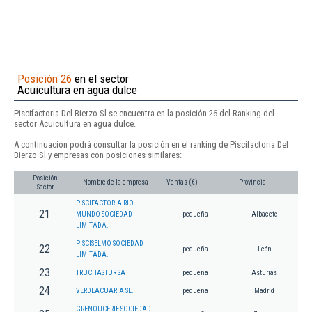
Posición 26
en el sector
Acuicultura en agua dulce
Piscifactoria Del Bierzo Sl se encuentra en la posición 26 del Ranking del
sector Acuicultura en agua dulce.
A continuación podrá consultar la posición en el ranking de Piscifactoria Del
Bierzo Sl y empresas con posiciones similares:
Posición
Nombre de la empresa
Ventas (€)
Provincia
Sector
PISCIFACTORIA RIO
21
MUNDO SOCIEDAD
pequeña
Albacete
LIMITADA.
PISCISELMO SOCIEDAD
22
pequeña
León
LIMITADA.
23
TRUCHASTUR SA
pequeña
Asturias
24
VERDEACUARIA SL.
pequeña
Madrid
GRENOUCERIE SOCIEDAD