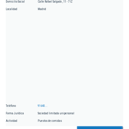
Domicilio Social
Calle Rafael Salgado , 11 - 7 IZ
Localidad
Madrid
Teléfono
91640...
Forma Jurídica
Sociedad limitada unipersonal
Actividad
Puestos de comidas