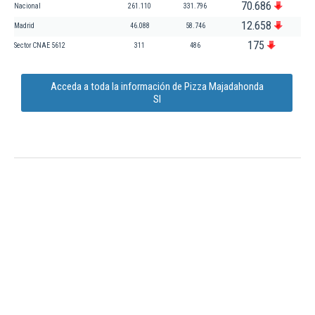
70.686
Nacional
261.110
331.796
12.658
Madrid
46.088
58.746
175
Sector CNAE 5612
311
486
Acceda a toda la información de Pizza Majadahonda
Sl