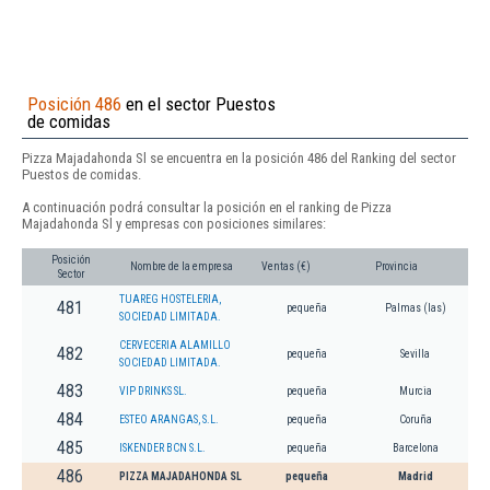
Posición 486
en el sector Puestos
de comidas
Pizza Majadahonda Sl se encuentra en la posición 486 del Ranking del sector
Puestos de comidas.
A continuación podrá consultar la posición en el ranking de Pizza
Majadahonda Sl y empresas con posiciones similares:
Posición
Nombre de la empresa
Ventas (€)
Provincia
Sector
TUAREG HOSTELERIA,
481
pequeña
Palmas (las)
SOCIEDAD LIMITADA.
CERVECERIA ALAMILLO
482
pequeña
Sevilla
SOCIEDAD LIMITADA.
483
VIP DRINKS SL.
pequeña
Murcia
484
ESTEO ARANGAS, S.L.
pequeña
Coruña
485
ISKENDER BCN S.L.
pequeña
Barcelona
486
PIZZA MAJADAHONDA SL
pequeña
Madrid