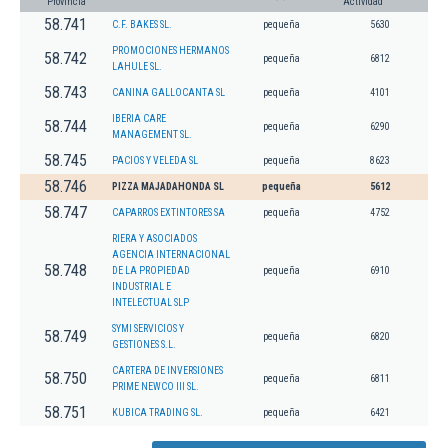
Provincia
Actividad
58.741
C.F. BAKES SL.
pequeña
5630
PROMOCIONES HERMANOS
58.742
pequeña
6812
LAHULE SL.
58.743
CANINA GALLOCANTA SL
pequeña
4101
IBERIA CARE
58.744
pequeña
6290
MANAGEMENT SL.
58.745
PACIOS Y VELEDA SL
pequeña
8623
58.746
PIZZA MAJADAHONDA SL
pequeña
5612
58.747
CAPARROS EXTINTORES SA
pequeña
4752
RIERA Y ASOCIADOS
AGENCIA INTERNACIONAL
58.748
DE LA PROPIEDAD
pequeña
6910
INDUSTRIAL E
INTELECTUAL SLP
SYMI SERVICIOS Y
58.749
pequeña
6820
GESTIONES S.L.
CARTERA DE INVERSIONES
58.750
pequeña
6811
PRIME NEWCO III SL.
58.751
KUBICA TRADING SL.
pequeña
6421