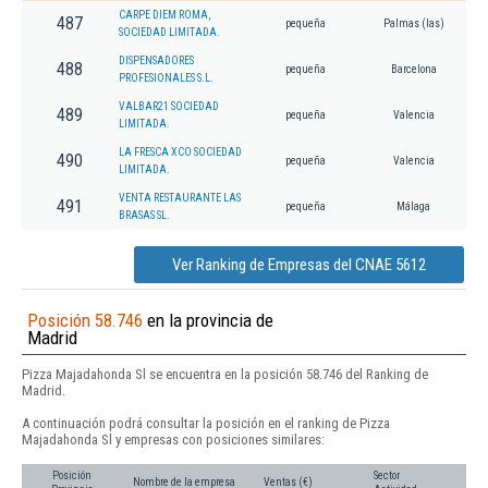
CARPE DIEM ROMA,
487
pequeña
Palmas (las)
SOCIEDAD LIMITADA.
DISPENSADORES
488
pequeña
Barcelona
PROFESIONALES S.L.
VALBAR21 SOCIEDAD
489
pequeña
Valencia
LIMITADA.
LA FRESCA XCO SOCIEDAD
490
pequeña
Valencia
LIMITADA.
VENTA RESTAURANTE LAS
491
pequeña
Málaga
BRASAS SL.
Ver Ranking de Empresas del CNAE 5612
Posición 58.746
en la provincia de
Madrid
Pizza Majadahonda Sl se encuentra en la posición 58.746 del Ranking de
Madrid.
A continuación podrá consultar la posición en el ranking de Pizza
Majadahonda Sl y empresas con posiciones similares:
Posición
Sector
Nombre de la empresa
Ventas (€)