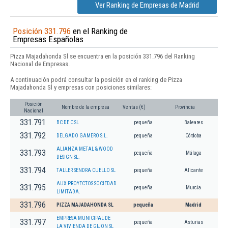
Ver Ranking de Empresas de Madrid
Posición 331.796
en el Ranking de
Empresas Españolas
Pizza Majadahonda Sl se encuentra en la posición 331.796 del Ranking
Nacional de Empresas.
A continuación podrá consultar la posición en el ranking de Pizza
Majadahonda Sl y empresas con posiciones similares:
Posición
Nombre de la empresa
Ventas (€)
Provincia
Nacional
331.791
BC DE C SL
pequeña
Baleares
331.792
DELGADO GAMERO S.L.
pequeña
Córdoba
ALIANZA METAL & WOOD
331.793
pequeña
Málaga
DESIGN SL.
331.794
TALLER SENDRA CUELLO SL
pequeña
Alicante
AUX PROYECTOS SOCIEDAD
331.795
pequeña
Murcia
LIMITADA.
331.796
PIZZA MAJADAHONDA SL
pequeña
Madrid
EMPRESA MUNICIPAL DE
331.797
pequeña
Asturias
LA VIVIENDA DE GIJON SL