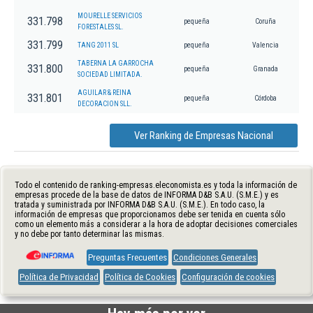
MOURELLE SERVICIOS
331.798
pequeña
Coruña
FORESTALES SL.
331.799
TANG 2011 SL
pequeña
Valencia
TABERNA LA GARROCHA
331.800
pequeña
Granada
SOCIEDAD LIMITADA.
AGUILAR & REINA
331.801
pequeña
Córdoba
DECORACION SLL.
Ver Ranking de Empresas Nacional
Todo el contenido de ranking-empresas.eleconomista.es y toda la información de
empresas procede de la base de datos de INFORMA D&B S.A.U. (S.M.E.) y es
tratada y suministrada por INFORMA D&B S.A.U. (S.M.E.). En todo caso, la
información de empresas que proporcionamos debe ser tenida en cuenta sólo
como un elemento más a considerar a la hora de adoptar decisiones comerciales
y no debe por tanto determinar las mismas.
Preguntas Frecuentes
Condiciones Generales
Política de Privacidad
Política de Cookies
Configuración de cookies