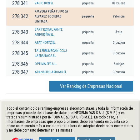
278.341
VALIO BCN SL
pequeña
Barcelona
PJAVEGA PEÑA Y J POZA
278.342
ALVAREZ SOCIEDAD
pequeña
Valencia
LIMITADA.
BAR Y RESTAURANTE
278.343
pequeña
Ávila
ANDURIÑA SL.
278.344
ARAT HORTZ SL.
pequeña
Gipuzkoa
TALLERES MECANICOS J
278.345
pequeña
Gipuzkoa
LARRAÑAGA SL
278.346
OPTIMA RED S.L.
pequeña
Badajoz
278.347
ARANBURU ARDOAK SL.
pequeña
Gipuzkoa
Ver Ranking de Empresas Nacional
Todo el contenido de ranking-empresas.eleconomista.es y toda la información de
empresas procede de la base de datos de INFORMA D&B S.A.U. (S.M.E.) y es
tratada y suministrada por INFORMA D&B S.A.U. (S.M.E.). En todo caso, la
información de empresas que proporcionamos debe ser tenida en cuenta sólo
como un elemento más a considerar a la hora de adoptar decisiones comerciales
y no debe por tanto determinar las mismas.