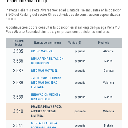
especializada n.c.o.p.
Pjavega Peña Y J Poza Alvarez Sociedad Limitada. se encuentra en la posición
3.540 del Ranking del sector Otras actividades de construcción especializada
n.c.o.p..
A continuación podrá consultar la posición en el ranking de Pjavega Peña Y J
Poza Alvarez Sociedad Limitada. y empresas con posiciones similares:
Posición
Nombre de la empresa
Ventas (€)
Provincia
Sector
3.535
GRUPO MASFIR SL.
pequeña
Alicante
REMLAR REHABILITACION
3.536
pequeña
Madrid
DE EDIFICIOS SL.
3.537
REFORMAS MOTRIL SL
pequeña
Granada
JVO CONSTRUCCIONES Y
3.538
REFORMAS SOCIEDAD
pequeña
Valencia
LIMITADA.
INNOVACION MEDIOS Y
3.539
pequeña
Madrid
DESARROLLO SL.
PJAVEGA PEÑA Y J POZA
3.540
ALVAREZ SOCIEDAD
pequeña
Valencia
LIMITADA.
MONTAJES AURRERA
3.541
pequeña
Bizkaia
SOCIEDAD LIMITADA.