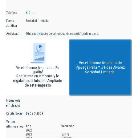
Teléfono
610.....
Forma
Sociedad limitada
Jurídica
Actividad
Otras actividades de construcción especializada n.c.o.p.
Ver el Informe Ampliado de
Pjavega Peña Y J Poza Alvarez
Ve el Informe Ampliado. ¡Es
gratis!
Sociedad Limitada.
Regístrese en eInforma y le
regalamos el Informe Ampliado
de esta empresa
Número de
empleados
Capital Social
De 0 a 3.100 €
Ventas
Año
Variación
últimos años
2022
2023
5,11 %