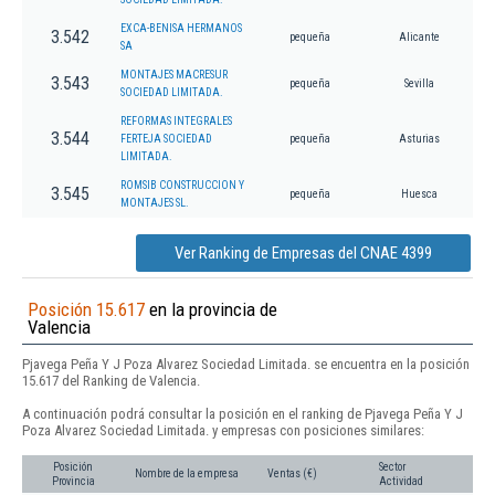
EXCA-BENISA HERMANOS
3.542
pequeña
Alicante
SA
MONTAJES MACRESUR
3.543
pequeña
Sevilla
SOCIEDAD LIMITADA.
REFORMAS INTEGRALES
3.544
FERTEJA SOCIEDAD
pequeña
Asturias
LIMITADA.
ROMSIB CONSTRUCCION Y
3.545
pequeña
Huesca
MONTAJES SL.
Ver Ranking de Empresas del CNAE 4399
Posición 15.617
en la provincia de
Valencia
Pjavega Peña Y J Poza Alvarez Sociedad Limitada. se encuentra en la posición
15.617 del Ranking de Valencia.
A continuación podrá consultar la posición en el ranking de Pjavega Peña Y J
Poza Alvarez Sociedad Limitada. y empresas con posiciones similares:
Posición
Sector
Nombre de la empresa
Ventas (€)
Provincia
Actividad