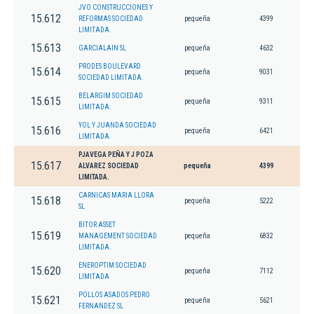
JVO CONSTRUCCIONES Y
15.612
REFORMAS SOCIEDAD
pequeña
4399
LIMITADA.
15.613
GARCIALAIN SL
pequeña
4632
PRODES BOULEVARD
15.614
pequeña
9031
SOCIEDAD LIMITADA.
BELARGIM SOCIEDAD
15.615
pequeña
9311
LIMITADA.
YOL Y JUANDA SOCIEDAD
15.616
pequeña
6421
LIMITADA.
PJAVEGA PEÑA Y J POZA
15.617
ALVAREZ SOCIEDAD
pequeña
4399
LIMITADA.
CARNICAS MARIA LLORA
15.618
pequeña
5222
SL
BITOR ASSET
15.619
MANAGEMENT SOCIEDAD
pequeña
6832
LIMITADA.
ENEROPTIM SOCIEDAD
15.620
pequeña
7112
LIMITADA
POLLOS ASADOS PEDRO
15.621
pequeña
5621
FERNANDEZ SL