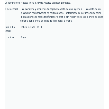
Denominación
Pjavega Peña Y J Poza Alvarez Sociedad Limitada.
Objeto Social
La albañilería y pequeños trabajos de construcción en general. La construcción,
reparación y conservación de edificaciones. Instalaciones eléctricas en general.
Instalaciones de redes telefónicas, telefonía sin hilos y televisores. Instalaciones
de fontanería. Instalaciones de frío y calor. El monta
Domicilio
Calle els Horts , 15 - 3
Social
Localidad
Puçol