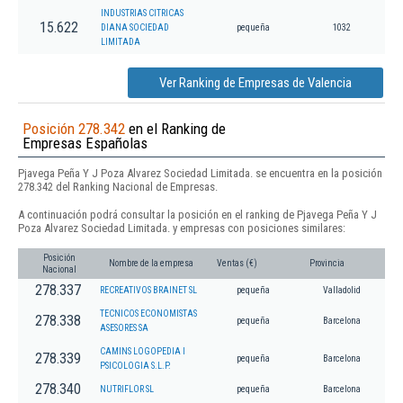
INDUSTRIAS CITRICAS
15.622
DIANA SOCIEDAD
pequeña
1032
LIMITADA
Ver Ranking de Empresas de Valencia
Posición 278.342
en el Ranking de
Empresas Españolas
Pjavega Peña Y J Poza Alvarez Sociedad Limitada. se encuentra en la posición
278.342 del Ranking Nacional de Empresas.
A continuación podrá consultar la posición en el ranking de Pjavega Peña Y J
Poza Alvarez Sociedad Limitada. y empresas con posiciones similares:
Posición
Nombre de la empresa
Ventas (€)
Provincia
Nacional
278.337
RECREATIVOS BRAINET SL
pequeña
Valladolid
TECNICOS ECONOMISTAS
278.338
pequeña
Barcelona
ASESORES SA
CAMINS LOGOPEDIA I
278.339
pequeña
Barcelona
PSICOLOGIA S.L.P.
278.340
NUTRIFLOR SL
pequeña
Barcelona