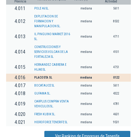
Provincia
Actividad
4.011
POLE 46 SL.
mediana
5611
EXPLOTACION DE
4.012
FORMACION Y
mediana
8532
MANIPULACION SL.
IL PINGUINO MARKET 2016
4.013
mediana
4711
SL.
CONSTRUCCIONES Y
4.014
SERVICIOS VOLCAN DE LA
mediana
4101
FORTALEZA SL
HERNANDEZ CABRERA E
4.015
mediana
4751
HIJAS SL
4.016
PLACOSTA SL
mediana
0122
4.017
BOCATAUCE SL
mediana
5611
4.018
GUFAMA SL.
mediana
4322
CARPLUS COMPRA VENTA
4.019
mediana
4781
VEHICULOS SL.
4.020
FRESH KUBIK SL.
mediana
4631
4.021
HIDROFORCE TENERIFE SL
mediana
9531
Ver Ranking de Empresas de Tenerife