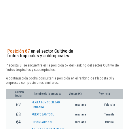
Posición 67
en el sector Cultivo de
frutos tropicales y subtropicales
Placosta Sl se encuentra en la posición 67 del Ranking del sector Cultivo de
frutos tropicales y subtropicales.
A continuación podrá consultar la posición en el ranking de Placosta Sl y
empresas con posiciones similares:
Posición
Nombre de la empresa
Ventas (€)
Provincia
Sector
PERSEA FBM SOCIEDAD
62
mediana
Valencia
LIMITADA.
63
PUERTO SANTO SL
mediana
Tenerife
64
FRESENCARNA SL
mediana
Huelva