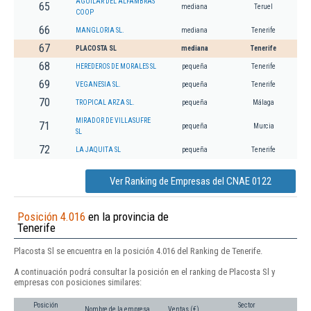
AGUILAR DEL ALFAMBRAS
65
mediana
Teruel
COOP
66
MANGLORIA SL.
mediana
Tenerife
67
PLACOSTA SL
mediana
Tenerife
68
HEREDEROS DE MORALES SL
pequeña
Tenerife
69
VEGANESIA SL.
pequeña
Tenerife
70
TROPICAL ARZA SL.
pequeña
Málaga
MIRADOR DE VILLASUFRE
71
pequeña
Murcia
SL
72
LA JAQUITA SL
pequeña
Tenerife
Ver Ranking de Empresas del CNAE 0122
Posición 4.016
en la provincia de
Tenerife
Placosta Sl se encuentra en la posición 4.016 del Ranking de Tenerife.
A continuación podrá consultar la posición en el ranking de Placosta Sl y
empresas con posiciones similares:
Posición
Sector
Nombre de la empresa
Ventas (€)