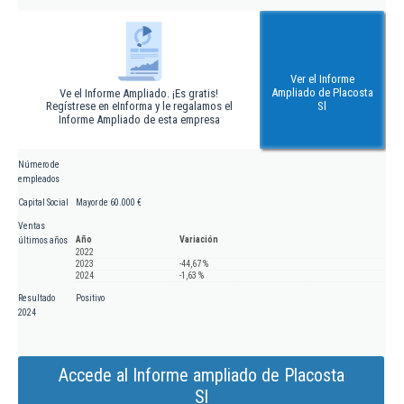
Ver el Informe
Ampliado de Placosta
Ve el Informe Ampliado. ¡Es gratis!
Regístrese en eInforma y le regalamos el
Sl
Informe Ampliado de esta empresa
Número de
empleados
Capital Social
Mayor de 60.000 €
Ventas
Año
Variación
últimos años
2022
2023
-44,67 %
2024
-1,63 %
Resultado
Positivo
2024
Accede al Informe ampliado de Placosta
Sl