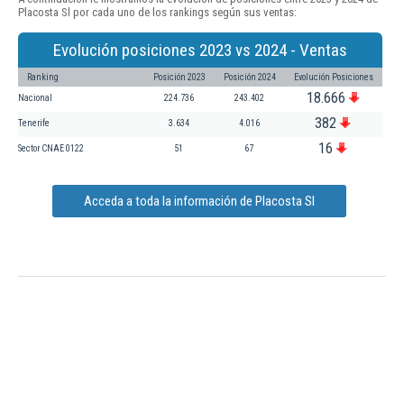
Placosta Sl por cada uno de los rankings según sus ventas:
Evolución posiciones 2023 vs 2024 - Ventas
Ranking
Posición 2023
Posición 2024
Evolución Posiciones
18.666
Nacional
224.736
243.402
382
Tenerife
3.634
4.016
16
Sector CNAE 0122
51
67
Acceda a toda la información de Placosta Sl