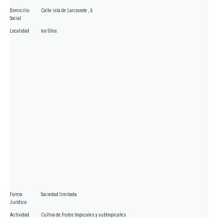
Domicilio
Calle isla de Lanzarote , 6
Social
Localidad
los Silos
Forma
Sociedad limitada
Jurídica
Actividad
Cultivo de frutos tropicales y subtropicales