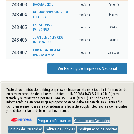
243.403
BOCATAUCE SL
mediana
Tenerife
PROMOCIONES CAMINO DE
243.404
mediana
Huelva
LINARES SL.
LA TABERNA DE
243.405
mediana
Cádiz
PALMONES SL.
JUAN OLMO SERVICIOS
243.406
mediana
Madrid
INTEGRALES SL
COREMOSA ENERGIAS
243.407
mediana
Zaragoza
RENOVABLES SA
Ver Ranking de Empresas Nacional
Todo el contenido de ranking-empresas.eleconomista.es y toda la información de
empresas procede de la base de datos de INFORMA D&B S.A.U. (S.M.E.) y es
tratada y suministrada por INFORMA D&B S.A.U. (S.M.E.). En todo caso, la
información de empresas que proporcionamos debe ser tenida en cuenta sólo
como un elemento más a considerar a la hora de adoptar decisiones comerciales
y no debe por tanto determinar las mismas.
Preguntas Frecuentes
Condiciones Generales
Política de Privacidad
Política de Cookies
Configuración de cookies