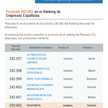
Posición 243.402
en el Ranking de
Empresas Españolas
Placosta Sl se encuentra en la posición 243.402 del Ranking Nacional de
Empresas.
A continuación podrá consultar la posición en el ranking de Placosta Sl y
empresas con posiciones similares:
Posición
Nombre de la empresa
Ventas (€)
Provincia
Nacional
LA TRADICION DEL
243.397
CHURRO SOCIEDAD
mediana
Sevilla
LIMITADA
LOPSANT SERVICIO DE
243.398
mediana
Madrid
HOSTELERIA SL.
243.399
SERVEI TECNIC BERRAL SL
mediana
Barcelona
THE REPUBLIC COMPANY
243.400
mediana
Alicante
MARINA ALTA SL.
INDUSTRIAS METALICAS
243.401
mediana
Badajoz
SIDERO 2018 S.L.
243.402
PLACOSTA SL
mediana
Tenerife