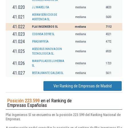
41.020
J J MARELI SA
mediana
6820
ASFAM SERVICIOS DE
41.021
mediana
5630
ASISTENCIA SL.
41.022
PLAI INGENIEROS SL
mediana
7112
41.023
CODINSA DEYRE SL
mediana
4321
41.024
PRADIMYR SA
mediana
4772
ASESORUS INNOVACION
41.025
mediana
6920
TECNOLOGICA SL.
MANIPULADOS LUHERMA
41.026
mediana
1723
SL
41.027
RESTAURANTE GALEAS SL
mediana
5611
Ver Ranking de Empresas de Madrid
Posición 223.599
en el Ranking de
Empresas Españolas
Plai Ingenieros Sl se encuentra en la posición 223.599 del Ranking Nacional de
Empresas.
A continuación podrá consultar la posición en el ranking de Plai Ingenieros Sl y