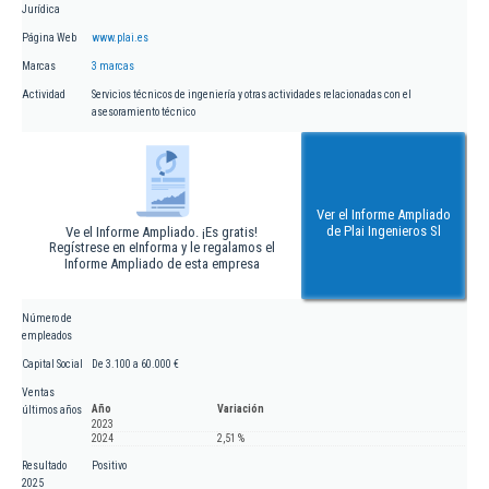
Jurídica
Página Web
www.plai.es
Marcas
3 marcas
Actividad
Servicios técnicos de ingeniería y otras actividades relacionadas con el
asesoramiento técnico
Ver el Informe Ampliado
de Plai Ingenieros Sl
Ve el Informe Ampliado. ¡Es gratis!
Regístrese en eInforma y le regalamos el
Informe Ampliado de esta empresa
Número de
empleados
Capital Social
De 3.100 a 60.000 €
Ventas
Año
Variación
últimos años
2023
2024
2,51 %
Resultado
Positivo
2025