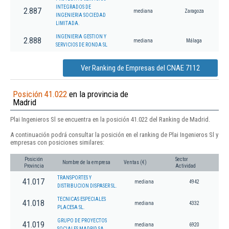
INTEGRADOS DE
2.887
mediana
Zaragoza
INGENIERIA SOCIEDAD
LIMITADA.
INGENIERIA GESTION Y
2.888
mediana
Málaga
SERVICIOS DE RONDA SL
Ver Ranking de Empresas del CNAE 7112
Posición 41.022
en la provincia de
Madrid
Plai Ingenieros Sl se encuentra en la posición 41.022 del Ranking de Madrid.
A continuación podrá consultar la posición en el ranking de Plai Ingenieros Sl y
empresas con posiciones similares:
Posición
Sector
Nombre de la empresa
Ventas (€)
Provincia
Actividad
TRANSPORTES Y
41.017
mediana
4942
DISTRIBUCION DISPASER SL.
TECNICAS ESPECIALES
41.018
mediana
4332
PLACESA SL.
GRUPO DE PROYECTOS
41.019
mediana
6920
SOCIALES MADRID SA