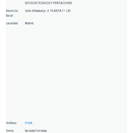
ESTUDIOS TECNICOS Y PERITACIONES.
Domicilio
Calle Albadalejo , 4 - PLANTA 1ª. L33
Social
Localidad
Madrid
Teléfono
91669...
Forma
Sociedad limitada