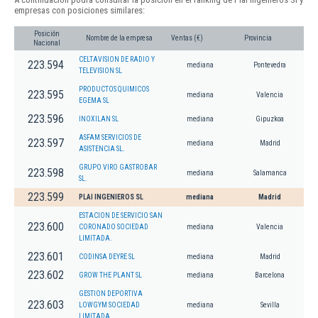
empresas con posiciones similares:
Posición
Nombre de la empresa
Ventas (€)
Provincia
Nacional
CELTAVISION DE RADIO Y
223.594
mediana
Pontevedra
TELEVISION SL
PRODUCTOS QUIMICOS
223.595
mediana
Valencia
EGEMA SL
223.596
INOXILAN SL
mediana
Gipuzkoa
ASFAM SERVICIOS DE
223.597
mediana
Madrid
ASISTENCIA SL.
GRUPO VIRO GASTROBAR
223.598
mediana
Salamanca
SL.
223.599
PLAI INGENIEROS SL
mediana
Madrid
ESTACION DE SERVICIO SAN
223.600
CORONADO SOCIEDAD
mediana
Valencia
LIMITADA.
223.601
CODINSA DEYRE SL
mediana
Madrid
223.602
GROW THE PLANT SL
mediana
Barcelona
GESTION DEPORTIVA
223.603
LOWGYM SOCIEDAD
mediana
Sevilla
LIMITADA.