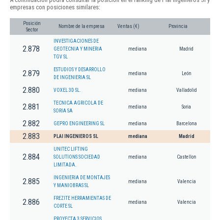
empresas con posiciones similares:
Posición
Nombre de la empresa
Ventas (€)
Provincia
Sector
INVESTIGACIONES DE
2.878
GEOTECNIA Y MINERIA
mediana
Madrid
TGV SL
ESTUDIOS Y DESARROLLO
2.879
mediana
León
DE INGENIERIA SL
2.880
VOXEL 3D SL.
mediana
Valladolid
TECNICA AGRICOLA DE
2.881
mediana
Soria
SORIA SA
2.882
GEPRO ENGINEERING SL
mediana
Barcelona
2.883
PLAI INGENIEROS SL
mediana
Madrid
UNITEC LIFTING
2.884
SOLUTIONS SOCIEDAD
mediana
Castellon
LIMITADA.
INGENIERIA DE MONTAJES
2.885
mediana
Valencia
Y MANIOBRAS SL
FREZITE HERRAMIENTAS DE
2.886
mediana
Valencia
CORTE SL
PROYECTA 3 SERVICIOS