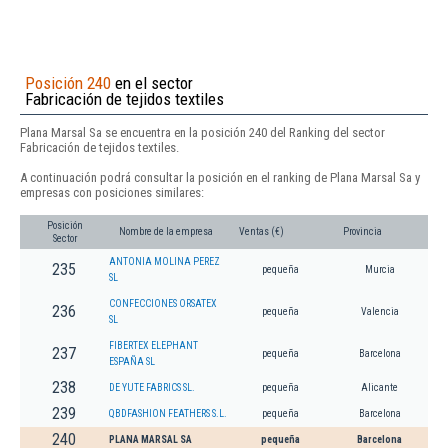
Posición 240
en el sector
Fabricación de tejidos textiles
Plana Marsal Sa se encuentra en la posición 240 del Ranking del sector
Fabricación de tejidos textiles.
A continuación podrá consultar la posición en el ranking de Plana Marsal Sa y
empresas con posiciones similares:
Posición
Nombre de la empresa
Ventas (€)
Provincia
Sector
ANTONIA MOLINA PEREZ
235
pequeña
Murcia
SL
CONFECCIONES ORSATEX
236
pequeña
Valencia
SL
FIBERTEX ELEPHANT
237
pequeña
Barcelona
ESPAÑA SL
238
DE YUTE FABRICS SL.
pequeña
Alicante
239
QBDFASHION FEATHERS S.L.
pequeña
Barcelona
240
PLANA MARSAL SA
pequeña
Barcelona