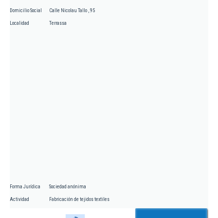
Domicilio Social
Calle Nicolau Tallo , 95
Localidad
Terrassa
Forma Jurídica
Sociedad anónima
Actividad
Fabricación de tejidos textiles