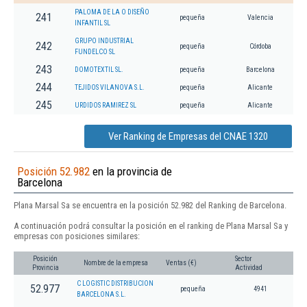
PALOMA DE LA O DISEÑO
241
pequeña
Valencia
INFANTIL SL
GRUPO INDUSTRIAL
242
pequeña
Córdoba
FUNDELCO SL
243
DOMOTEXTIL SL.
pequeña
Barcelona
244
TEJIDOS VILANOVA S.L.
pequeña
Alicante
245
URDIDOS RAMIREZ SL
pequeña
Alicante
Ver Ranking de Empresas del CNAE 1320
Posición 52.982
en la provincia de
Barcelona
Plana Marsal Sa se encuentra en la posición 52.982 del Ranking de Barcelona.
A continuación podrá consultar la posición en el ranking de Plana Marsal Sa y
empresas con posiciones similares:
Posición
Sector
Nombre de la empresa
Ventas (€)
Provincia
Actividad
C LOGISTIC DISTRIBUCION
52.977
pequeña
4941
BARCELONA S.L.