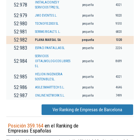
INSTALACIONES Y
52.978
pequeña
4321
SERVICIOS TP82 SL.
52.979
JMO EVENTS S.L.
pequeña
9020
52.980
TECNOFIS 2003 SL
pequeña
9510
52.981
SERRAS RIGALT S. L.
pequeña
6820
52.982
PLANA MARSAL SA
pequeña
1320
52.983
ESPACI PANTALLAS SL
pequeña
2226
SERVICIOS
52.984
OFTALMOLOGICOS LIBRES
pequeña
8699
S L
HELION INGENIERIA
52.985
pequeña
4321
SOSTENIBLE SL.
52.986
ASILE SMARTTECH S.L.
pequeña
4646
52.987
ONLINE NETWORK S.L.
pequeña
7499
Ver Ranking de Empresas de Barcelona
Posición 359.164
en el Ranking de
Empresas Españolas