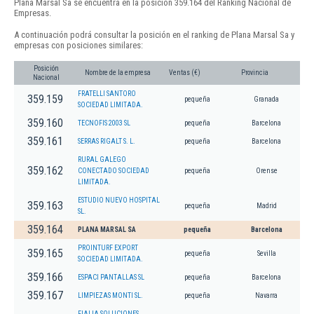
Plana Marsal Sa se encuentra en la posición 359.164 del Ranking Nacional de
Empresas.
A continuación podrá consultar la posición en el ranking de Plana Marsal Sa y
empresas con posiciones similares:
Posición
Nombre de la empresa
Ventas (€)
Provincia
Nacional
FRATELLI SANTORO
359.159
pequeña
Granada
SOCIEDAD LIMITADA.
359.160
TECNOFIS 2003 SL
pequeña
Barcelona
359.161
SERRAS RIGALT S. L.
pequeña
Barcelona
RURAL GALEGO
359.162
CONECTADO SOCIEDAD
pequeña
Orense
LIMITADA.
ESTUDIO NUEVO HOSPITAL
359.163
pequeña
Madrid
SL.
359.164
PLANA MARSAL SA
pequeña
Barcelona
PROINTURF EXPORT
359.165
pequeña
Sevilla
SOCIEDAD LIMITADA.
359.166
ESPACI PANTALLAS SL
pequeña
Barcelona
359.167
LIMPIEZAS MONTI SL.
pequeña
Navarra
FIALIA SOLUCIONES