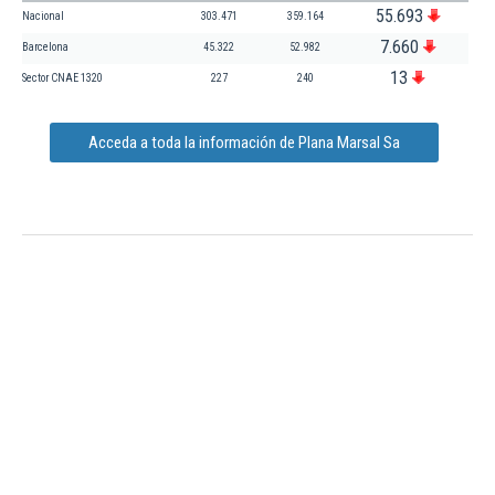
55.693
Nacional
303.471
359.164
7.660
Barcelona
45.322
52.982
13
Sector CNAE 1320
227
240
Acceda a toda la información de Plana Marsal Sa