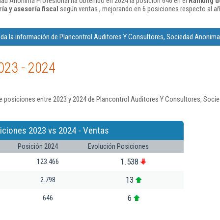
dad Anonima Profesional ha obtenido en 2024 la posición 646 en el
Ranking d
ía y asesoría fiscal
según ventas , mejorando en 6 posiciones respecto al a
da la información de Plancontrol Auditores Y Consultores, Sociedad Anonima
023 - 2024
e posiciones entre 2023 y 2024 de Plancontrol Auditores Y Consultores, Soci
iciones 2023 vs 2024 - Ventas
Posición 2024
Evolución Posiciones
1.538
123.466
13
2.798
6
646