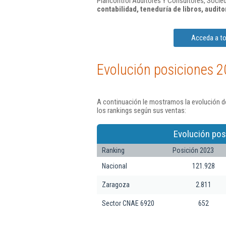
Plancontrol Auditores Y Consultores, Socie
contabilidad, teneduría de libros, auditor
Acceda a to
Evolución posiciones 2
A continuación le mostramos la evolución d
los rankings según sus ventas:
Evolución pos
Ranking
Posición 2023
Nacional
121.928
Zaragoza
2.811
Sector CNAE 6920
652