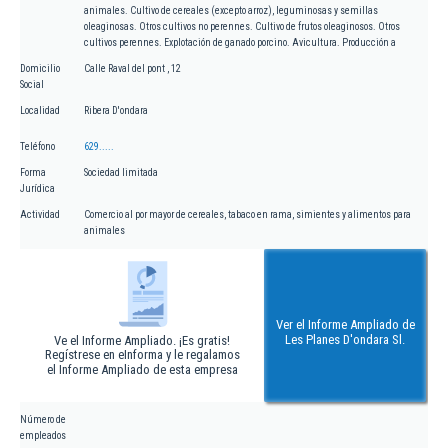
animales. Cultivo de cereales (excepto arroz), leguminosas y semillas
oleaginosas. Otros cultivos no perennes. Cultivo de frutos oleaginosos. Otros
cultivos perennes. Explotación de ganado porcino. Avicultura. Producción a
Domicilio
Calle Raval del pont , 12
Social
Localidad
Ribera D'ondara
Teléfono
629.....
Forma
Sociedad limitada
Jurídica
Actividad
Comercio al por mayor de cereales, tabaco en rama, simientes y alimentos para
animales
Ver el Informe Ampliado de
Les Planes D'ondara Sl.
Ve el Informe Ampliado. ¡Es gratis!
Regístrese en eInforma y le regalamos
el Informe Ampliado de esta empresa
Número de
empleados