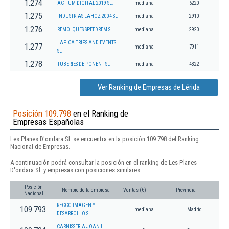
1.274
ACTIUM DIGITAL 2019 SL.
mediana
6220
1.275
INDUSTRIAS LAHOZ 2004 SL
mediana
2910
1.276
REMOLQUES SPEEDREM SL
mediana
2920
LAPICA TRIPS AND EVENTS
1.277
mediana
7911
SL
1.278
TUBERIES DE PONENT SL
mediana
4322
Ver Ranking de Empresas de Lérida
Posición 109.798
en el Ranking de
Empresas Españolas
Les Planes D'ondara Sl. se encuentra en la posición 109.798 del Ranking
Nacional de Empresas.
A continuación podrá consultar la posición en el ranking de Les Planes
D'ondara Sl. y empresas con posiciones similares:
Posición
Nombre de la empresa
Ventas (€)
Provincia
Nacional
RECCO IMAGEN Y
109.793
mediana
Madrid
DESARROLLO SL
CARNISSERIA JOAN I