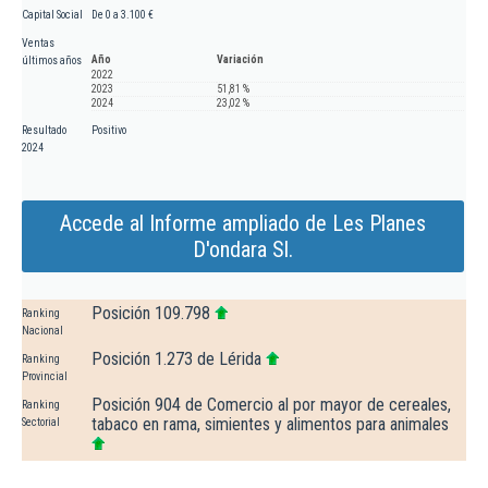
Capital Social
De 0 a 3.100 €
Ventas
Año
Variación
últimos años
2022
2023
51,81 %
2024
23,02 %
Resultado
Positivo
2024
Accede al Informe ampliado de Les Planes
D'ondara Sl.
Posición 109.798
Ranking
Nacional
Posición 1.273 de Lérida
Ranking
Provincial
Posición 904 de Comercio al por mayor de cereales,
Ranking
tabaco en rama, simientes y alimentos para animales
Sectorial