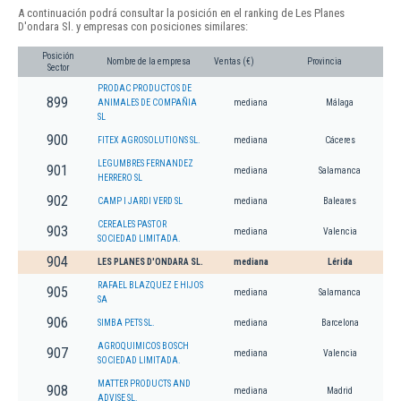
A continuación podrá consultar la posición en el ranking de Les Planes
D'ondara Sl. y empresas con posiciones similares:
Posición
Nombre de la empresa
Ventas (€)
Provincia
Sector
PRODAC PRODUCTOS DE
899
ANIMALES DE COMPAÑIA
mediana
Málaga
SL
900
FITEX AGROSOLUTIONS SL.
mediana
Cáceres
LEGUMBRES FERNANDEZ
901
mediana
Salamanca
HERRERO SL
902
CAMP I JARDI VERD SL
mediana
Baleares
CEREALES PASTOR
903
mediana
Valencia
SOCIEDAD LIMITADA.
904
LES PLANES D'ONDARA SL.
mediana
Lérida
RAFAEL BLAZQUEZ E HIJOS
905
mediana
Salamanca
SA
906
SIMBA PETS SL.
mediana
Barcelona
AGROQUIMICOS BOSCH
907
mediana
Valencia
SOCIEDAD LIMITADA.
MATTER PRODUCTS AND
908
mediana
Madrid
ADVISE SL.