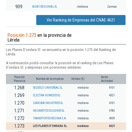
909
AGRO REGIONAL SL
mediana
Zamora
Ver Ranking de Empresas del CNAE 4621
Posición 1.273
en la provincia de
Lérida
Les Planes D'ondara Sl. se encuentra en la posición 1.273 del Ranking de
Lérida.
A continuación podrá consultar la posición en el ranking de Les Planes
D'ondara Sl. y empresas con posiciones similares:
Posición
Sector
Nombre de la empresa
Ventas (€)
Provincia
Actividad
1.268
SEGESCO UNIVERSAL SL.
mediana
4101
1.269
ELECTRA HOMEDES SL
mediana
4321
1.270
GARCAM INDUSTRIES SL.
mediana
4101
1.271
NEUMATICS SOLSONES SL
mediana
4782
1.272
TRANSPORTES REGINA S.A.
mediana
4939
1.273
LES PLANES D'ONDARA SL.
mediana
4621