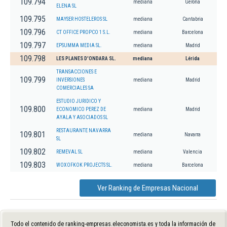
109.794
mediana
Gerona
ELENA SL
109.795
MAYSER HOSTELEROS SL
mediana
Cantabria
109.796
CT OFFICE PROPCO 1 S.L.
mediana
Barcelona
109.797
EPSUMMA MEDIA SL.
mediana
Madrid
109.798
LES PLANES D'ONDARA SL.
mediana
Lérida
TRANSACCIONES E
109.799
INVERSIONES
mediana
Madrid
COMERCIALES SA
ESTUDIO JURIDICO Y
109.800
ECONOMICO PEREZ DE
mediana
Madrid
AYALA Y ASOCIADOS SL
RESTAURANTE NAVARRA
109.801
mediana
Navarra
SL
109.802
REMEVAL SL
mediana
Valencia
109.803
WOXOFKOK PROJECTS SL.
mediana
Barcelona
Ver Ranking de Empresas Nacional
Todo el contenido de ranking-empresas.eleconomista.es y toda la información de