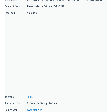
Objeto Social
LA ACTIVIDAD PROPIA DE LOS PROFESIONALES DE LA ARQUITECTURA.
Domicilio Social
Paseo Isabel la Catolica , 7 - ENTR IZ
Localidad
Valladolid
Teléfono
98333...
Forma Jurídica
Sociedad limitada profesional
Página Web
www.planz.es