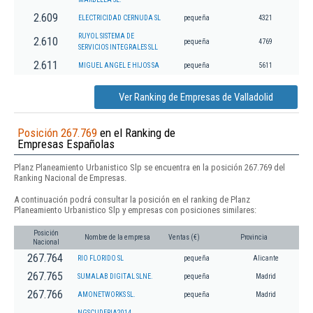
2.609
ELECTRICIDAD CERNUDA SL
pequeña
4321
RUYOL SISTEMA DE
2.610
pequeña
4769
SERVICIOS INTEGRALES SLL
2.611
MIGUEL ANGEL E HIJOS SA
pequeña
5611
Ver Ranking de Empresas de Valladolid
Posición 267.769
en el Ranking de
Empresas Españolas
Planz Planeamiento Urbanistico Slp se encuentra en la posición 267.769 del
Ranking Nacional de Empresas.
A continuación podrá consultar la posición en el ranking de Planz
Planeamiento Urbanistico Slp y empresas con posiciones similares:
Posición
Nombre de la empresa
Ventas (€)
Provincia
Nacional
267.764
RIO FLORIDO SL
pequeña
Alicante
267.765
SUMALAB DIGITAL SLNE.
pequeña
Madrid
267.766
AMONETWORKS SL.
pequeña
Madrid
NGSCUDERIA2014