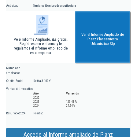
Actividad
Servicios técnicos de arquitectura
Ver el Informe Ampliado de
Planz Planeamiento
Ve el Informe Ampliado. ¡Es gratis!
Regístrese en eInforma y le
Urbanistico Slp
regalamos el Informe Ampliado de
esta empresa
Número de
empleados
Capital Social
De 0 a 3.100 €
Ventas últimos años
Año
Variación
2022
2023
123,41 %
2024
27,54 %
Resultado 2024
Positivo
Accede al Informe ampliado de Planz