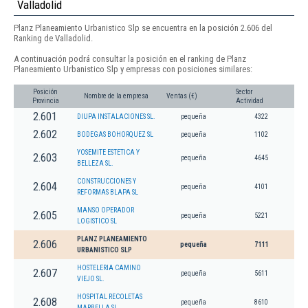
Valladolid
Planz Planeamiento Urbanistico Slp se encuentra en la posición 2.606 del
Ranking de Valladolid.
A continuación podrá consultar la posición en el ranking de Planz
Planeamiento Urbanistico Slp y empresas con posiciones similares:
Posición
Sector
Nombre de la empresa
Ventas (€)
Provincia
Actividad
2.601
DIUPA INSTALACIONES SL.
pequeña
4322
2.602
BODEGAS BOHORQUEZ SL
pequeña
1102
YOSEMITE ESTETICA Y
2.603
pequeña
4645
BELLEZA SL.
CONSTRUCCIONES Y
2.604
pequeña
4101
REFORMAS BLAPA SL
MANSO OPERADOR
2.605
pequeña
5221
LOGISTICO SL
PLANZ PLANEAMIENTO
2.606
pequeña
7111
URBANISTICO SLP
HOSTELERIA CAMINO
2.607
pequeña
5611
VIEJO SL.
HOSPITAL RECOLETAS
2.608
pequeña
8610
MARBELLA SL.