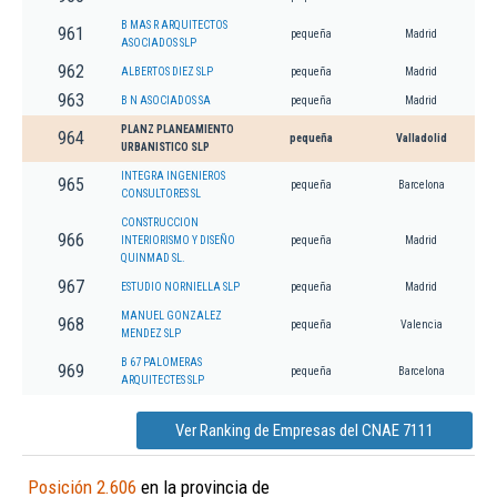
B MAS R ARQUITECTOS
961
pequeña
Madrid
ASOCIADOS SLP
962
ALBERTOS DIEZ SLP
pequeña
Madrid
963
B N ASOCIADOS SA
pequeña
Madrid
PLANZ PLANEAMIENTO
964
pequeña
Valladolid
URBANISTICO SLP
INTEGRA INGENIEROS
965
pequeña
Barcelona
CONSULTORES SL
CONSTRUCCION
966
INTERIORISMO Y DISEÑO
pequeña
Madrid
QUINMAD SL.
967
ESTUDIO NORNIELLA SLP
pequeña
Madrid
MANUEL GONZALEZ
968
pequeña
Valencia
MENDEZ SLP
B 67 PALOMERAS
969
pequeña
Barcelona
ARQUITECTES SLP
Ver Ranking de Empresas del CNAE 7111
Posición 2.606
en la provincia de