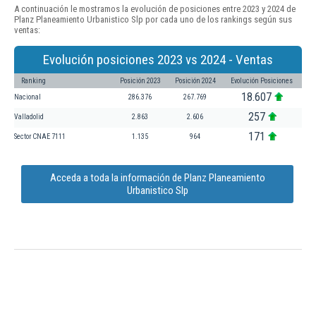
A continuación le mostramos la evolución de posiciones entre 2023 y 2024 de
Planz Planeamiento Urbanistico Slp por cada uno de los rankings según sus
ventas:
Evolución posiciones 2023 vs 2024 - Ventas
Ranking
Posición 2023
Posición 2024
Evolución Posiciones
18.607
Nacional
286.376
267.769
257
Valladolid
2.863
2.606
171
Sector CNAE 7111
1.135
964
Acceda a toda la información de Planz Planeamiento
Urbanistico Slp