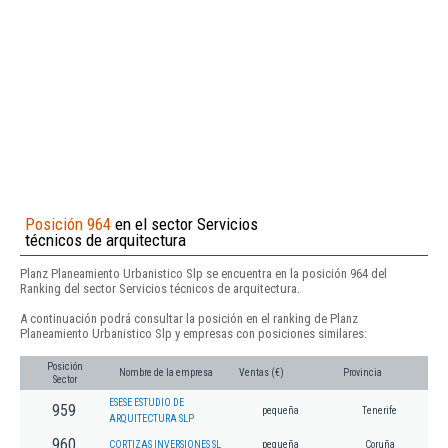
Posición 964
en el sector Servicios
técnicos de arquitectura
Planz Planeamiento Urbanistico Slp se encuentra en la posición 964 del
Ranking del sector Servicios técnicos de arquitectura.
A continuación podrá consultar la posición en el ranking de Planz
Planeamiento Urbanistico Slp y empresas con posiciones similares:
Posición
Nombre de la empresa
Ventas (€)
Provincia
Sector
ESESE ESTUDIO DE
959
pequeña
Tenerife
ARQUITECTURA SLP
960
CORTIZAS INVERSIONES SL
pequeña
Coruña