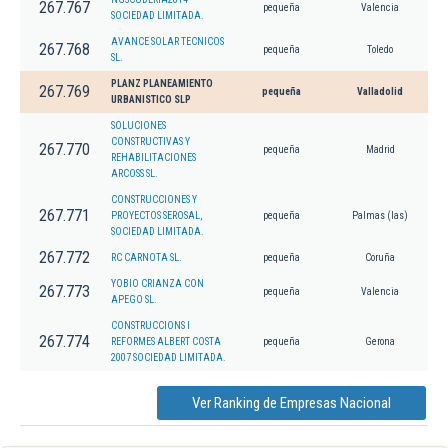
267.767
pequeña
Valencia
SOCIEDAD LIMITADA.
AVANCE SOLAR TECNICOS
267.768
pequeña
Toledo
SL.
PLANZ PLANEAMIENTO
267.769
pequeña
Valladolid
URBANISTICO SLP
SOLUCIONES
CONSTRUCTIVAS Y
267.770
pequeña
Madrid
REHABILITACIONES
ARCOSS SL.
CONSTRUCCIONES Y
267.771
PROYECTOS SEROSAL,
pequeña
Palmas (las)
SOCIEDAD LIMITADA.
267.772
RC CARNOTA SL.
pequeña
Coruña
YOBIO CRIANZA CON
267.773
pequeña
Valencia
APEGO SL.
CONSTRUCCIONS I
267.774
REFORMES ALBERT COSTA
pequeña
Gerona
2007 SOCIEDAD LIMITADA.
Ver Ranking de Empresas Nacional