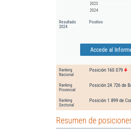
2023
2024
Resultado
Positivo
2024
Accede al Inform
Posición 160.079
Ranking
Nacional
Posición 24.726 de B
Ranking
Provincial
Posición 1.899 de Com
Ranking
Sectorial
Resumen de posiciones