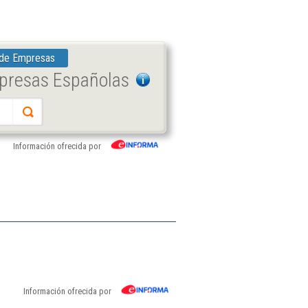
 de Empresas
mpresas Españolas
Información ofrecida por
Información ofrecida por