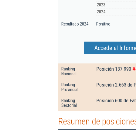
2023
2024
Resultado 2024
Positivo
Accede al Inform
Posición 137.990
Ranking
Nacional
Posición 2.663 de 
Ranking
Provincial
Posición 600 de Fab
Ranking
Sectorial
Resumen de posiciones