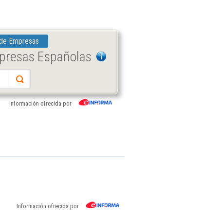
 de Empresas
mpresas Españolas
Información ofrecida por
Información ofrecida por