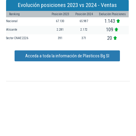
Evolución posiciones 2023 vs 2024 - Ventas
Ranking
Posición 2023
Posición 2024
Evolución Posiciones
1.143
Nacional
67.130
65.987
109
Alicante
2.281
2.172
20
Sector CNAE 2226
391
371
Acceda a toda la información de Plasticos Bg Sl