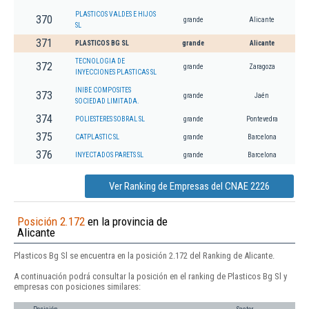
PLASTICOS VALDES E HIJOS
370
grande
Alicante
SL
371
PLASTICOS BG SL
grande
Alicante
TECNOLOGIA DE
372
grande
Zaragoza
INYECCIONES PLASTICAS SL
INIBE COMPOSITES
373
grande
Jaén
SOCIEDAD LIMITADA.
374
POLIESTERES SOBRAL SL
grande
Pontevedra
375
CATPLASTIC SL
grande
Barcelona
376
INYECTADOS PARETS SL
grande
Barcelona
Ver Ranking de Empresas del CNAE 2226
Posición 2.172
en la provincia de
Alicante
Plasticos Bg Sl se encuentra en la posición 2.172 del Ranking de Alicante.
A continuación podrá consultar la posición en el ranking de Plasticos Bg Sl y
empresas con posiciones similares: