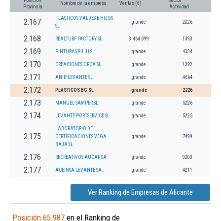
Posición
Sector
Nombre de la empresa
Ventas (€)
Provincia
Actividad
PLASTICOS VALDES E HIJOS
2.167
grande
2226
SL
2.168
REALTURF FACTORY SL.
3.464.099
1393
2.169
PINTURAS FILIU SL
grande
4334
2.170
CREACIONES ORCA SL.
grande
1392
2.171
ANIP LEVANTE SL
grande
4664
2.172
PLASTICOS BG SL
grande
2226
2.173
MANUEL SAMPER SL.
grande
5226
2.174
LEVANTE PORTSERVICE SL
grande
5225
LABORATORIO DE
2.175
CERTIFICACIONES VEGA
grande
7499
BAJA SL
2.176
RECREATIVOS AUCAR SA
grande
9200
2.177
ACEINSA LEVANTE SA.
grande
4211
Ver Ranking de Empresas de Alicante
Posición 65.987
en el Ranking de