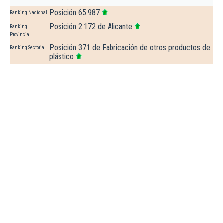
Posición 65.987
Ranking Nacional
Posición 2.172 de Alicante
Ranking
Provincial
Posición 371 de Fabricación de otros productos de
Ranking Sectorial
plástico