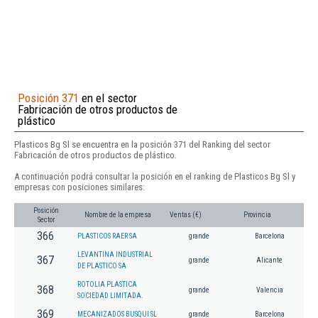
Posición 371
en el sector
Fabricación de otros productos de
plástico
Plasticos Bg Sl se encuentra en la posición 371 del Ranking del sector
Fabricación de otros productos de plástico.
A continuación podrá consultar la posición en el ranking de Plasticos Bg Sl y
empresas con posiciones similares:
Posición
Nombre de la empresa
Ventas (€)
Provincia
Sector
366
PLASTICOS RAER SA
grande
Barcelona
LEVANTINA INDUSTRIAL
367
grande
Alicante
DE PLASTICO SA
ROTOLIA PLASTICA
368
grande
Valencia
SOCIEDAD LIMITADA.
369
MECANIZADOS BUSQUI SL
grande
Barcelona