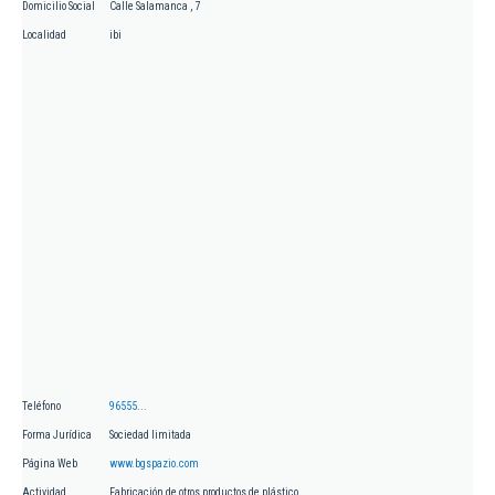
Domicilio Social
Calle Salamanca , 7
Localidad
ibi
Teléfono
96555...
Forma Jurídica
Sociedad limitada
Página Web
www.bgspazio.com
Actividad
Fabricación de otros productos de plástico