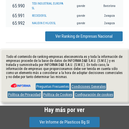
TESI INDUSTRIAL EUROPA
65.990
grande
Barcelona
SL
65.991
RECIEDER SL
grande
Zaragoza
65.992
NAUDIN E HIJOS SL
grande
Zaragoza
Ver Ranking de Empresas Nacional
Todo el contenido de ranking-empresas.eleconomista.es y toda la información de
empresas procede de la base de datos de INFORMA D&B S.A.U. (S.M.E.) y es
tratada y suministrada por INFORMA D&B S.A.U. (S.M.E.). En todo caso, la
información de empresas que proporcionamos debe ser tenida en cuenta sólo
como un elemento más a considerar a la hora de adoptar decisiones comerciales
y no debe por tanto determinar las mismas.
Preguntas Frecuentes
Condiciones Generales
Política de Privacidad
Política de Cookies
Configuración de cookies
Hay más por ver
Ver Informe de Plasticos Bg Sl