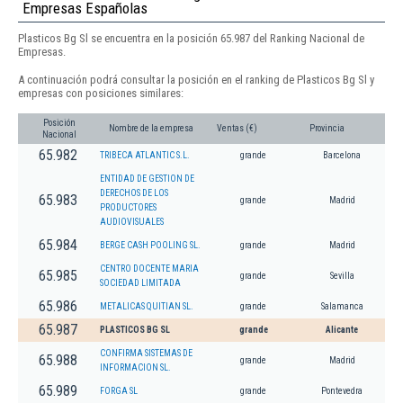
Empresas Españolas
Plasticos Bg Sl se encuentra en la posición 65.987 del Ranking Nacional de
Empresas.
A continuación podrá consultar la posición en el ranking de Plasticos Bg Sl y
empresas con posiciones similares:
Posición
Nombre de la empresa
Ventas (€)
Provincia
Nacional
65.982
TRIBECA ATLANTIC S.L.
grande
Barcelona
ENTIDAD DE GESTION DE
DERECHOS DE LOS
65.983
grande
Madrid
PRODUCTORES
AUDIOVISUALES
65.984
BERGE CASH POOLING SL.
grande
Madrid
CENTRO DOCENTE MARIA
65.985
grande
Sevilla
SOCIEDAD LIMITADA
65.986
METALICAS QUITIAN SL.
grande
Salamanca
65.987
PLASTICOS BG SL
grande
Alicante
CONFIRMA SISTEMAS DE
65.988
grande
Madrid
INFORMACION SL.
65.989
FORGA SL
grande
Pontevedra