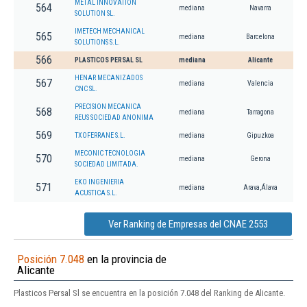
METAL INNOVATION
564
mediana
Navarra
SOLUTION SL.
IMETECH MECHANICAL
565
mediana
Barcelona
SOLUTIONS S.L.
566
PLASTICOS PERSAL SL
mediana
Alicante
HENAR MECANIZADOS
567
mediana
Valencia
CNC SL.
PRECISION MECANICA
568
mediana
Tarragona
REUS SOCIEDAD ANONIMA
569
TXOFERRANE S.L.
mediana
Gipuzkoa
MECONIC TECNOLOGIA
570
mediana
Gerona
SOCIEDAD LIMITADA.
EKO INGENIERIA
571
mediana
Arava,Álava
ACUSTICA S.L.
Ver Ranking de Empresas del CNAE 2553
Posición 7.048
en la provincia de
Alicante
Plasticos Persal Sl se encuentra en la posición 7.048 del Ranking de Alicante.