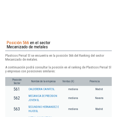
Posición 566
en el sector
Mecanizado de metales
Plasticos Persal Sl se encuentra en la posición 566 del Ranking del sector
Mecanizado de metales.
A continuación podrá consultar la posición en el ranking de Plasticos Persal Sl
y empresas con posiciones similares:
Posición
Nombre de la empresa
Ventas (€)
Provincia
Sector
561
CALDERERIA CAINFE SL.
mediana
Madrid
MECANICA DE PRECISION
562
mediana
Navarra
JOVEN SL
SECUNDINO HERNANDEZ E
563
mediana
Madrid
HIJOS SL