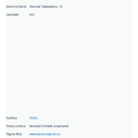
Domicilio Social
Avenida Trabajadores , 14
Localidad
onil
Teléfono
96556...
Forma Jurídica
Sociedad limitada unipersonal
Página Web
www.plasticospersal.es