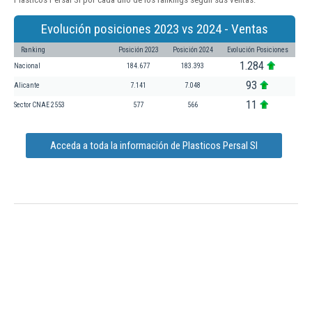
Evolución posiciones 2023 vs 2024 - Ventas
Ranking
Posición 2023
Posición 2024
Evolución Posiciones
1.284
Nacional
184.677
183.393
93
Alicante
7.141
7.048
11
Sector CNAE 2553
577
566
Acceda a toda la información de Plasticos Persal Sl