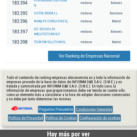
FONTANERIA JOSE PEÑA
183.394
mediana
Baleares
SL.
183.395
ICOTEK IBERIA S.L.
mediana
Barcelona
183.396
WIN&LIFE CONSULTING SL.
mediana
Madrid
SCT -ESTUDIO DE
183.397
mediana
Baleares
ARQUITECTURA SLP
183.398
TECWORK SOLUTIONS SL.
mediana
Madrid
Ver Ranking de Empresas Nacional
Todo el contenido de ranking-empresas.eleconomista.es y toda la información de
empresas procede de la base de datos de INFORMA D&B S.A.U. (S.M.E.) y es
tratada y suministrada por INFORMA D&B S.A.U. (S.M.E.). En todo caso, la
información de empresas que proporcionamos debe ser tenida en cuenta sólo
como un elemento más a considerar a la hora de adoptar decisiones comerciales
y no debe por tanto determinar las mismas.
Preguntas Frecuentes
Condiciones Generales
Política de Privacidad
Política de Cookies
Configuración de cookies
Hay más por ver