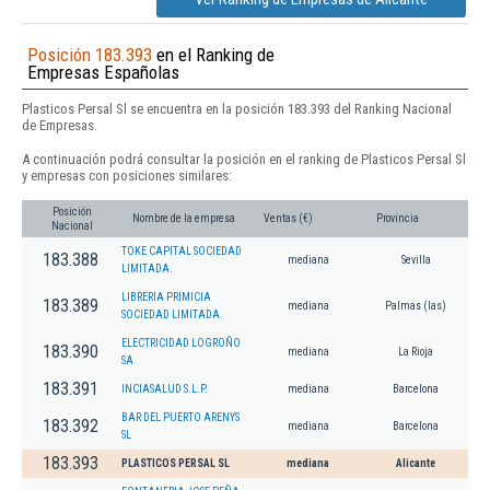
Posición 183.393
en el Ranking de
Empresas Españolas
Plasticos Persal Sl se encuentra en la posición 183.393 del Ranking Nacional
de Empresas.
A continuación podrá consultar la posición en el ranking de Plasticos Persal Sl
y empresas con posiciones similares:
Posición
Nombre de la empresa
Ventas (€)
Provincia
Nacional
TOKE CAPITAL SOCIEDAD
183.388
mediana
Sevilla
LIMITADA.
LIBRERIA PRIMICIA
183.389
mediana
Palmas (las)
SOCIEDAD LIMITADA.
ELECTRICIDAD LOGROÑO
183.390
mediana
La Rioja
SA
183.391
INCIASALUD S.L.P.
mediana
Barcelona
BAR DEL PUERTO ARENYS
183.392
mediana
Barcelona
SL
183.393
PLASTICOS PERSAL SL
mediana
Alicante