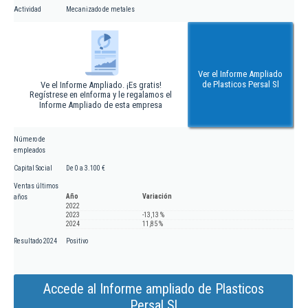
Actividad
Mecanizado de metales
Ver el Informe Ampliado
de Plasticos Persal Sl
Ve el Informe Ampliado. ¡Es gratis!
Regístrese en eInforma y le regalamos el
Informe Ampliado de esta empresa
Número de
empleados
Capital Social
De 0 a 3.100 €
Ventas últimos
Año
Variación
años
2022
2023
-13,13 %
2024
11,85 %
Resultado 2024
Positivo
Accede al Informe ampliado de Plasticos
Persal Sl