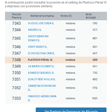
A continuación podrá consultar la posición en el ranking de Plasticos Persal Sl
y empresas con posiciones similares:
Posición
Sector
Nombre de la empresa
Ventas (€)
Provincia
Actividad
7.043
HIJOS DE JOSE CERDA SL
mediana
1392
7.044
ARGEÑOL SL.
mediana
1071
GRUPO SEBASTIAN
7.045
mediana
6831
ROSADO SL.
7.046
VERIFY ENERGY SL.
mediana
4321
7.047
ELCHE DELTONA CARS SL.
mediana
4671
7.048
PLASTICOS PERSAL SL
mediana
2553
7.049
CA MARTA GOURMET SL.
mediana
5611
7.050
BOMBEOS GARCASOL SL
mediana
7732
7.051
QUALITY RENT A VILLA SL
mediana
6832
CAMISETAS ECONOMICAS
7.052
mediana
4752
SL.
FRANCISCO ASENSIO MIRA
7.053
mediana
8623
SL
Ver Ranking de Empresas de Alicante