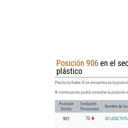
Posición 906
en el se
plástico
Plasticos Rubla Sl se encuentra en la posici
A continuación podrá consultar la posición e
Posición
Evolución
Nombre de la
Sector
Posiciones
73
901
3D LOGIC FUT