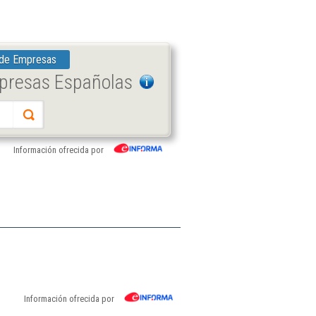
 de Empresas
mpresas Españolas
Información ofrecida por
Información ofrecida por