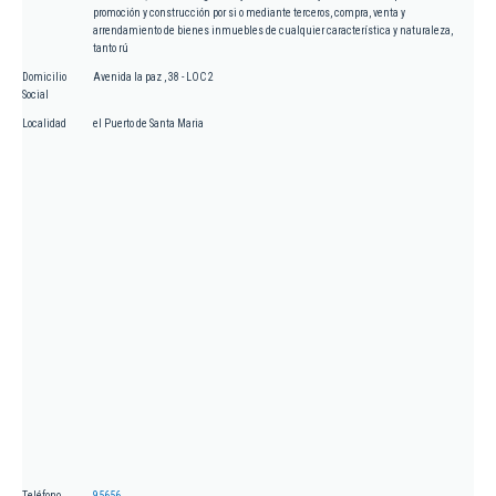
promoción y construcción por si o mediante terceros, compra, venta y
arrendamiento de bienes inmuebles de cualquier característica y naturaleza,
tanto rú
Domicilio
Avenida la paz , 38 - LOC 2
Social
Localidad
el Puerto de Santa Maria
Teléfono
95656...