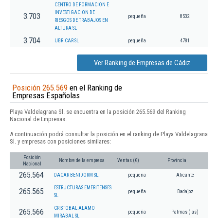
CENTRO DE FORMACION E
INVESTIGACION DE
3.703
pequeña
8532
RIESGOS DE TRABAJOS EN
ALTURA SL
3.704
UBRICAR SL
pequeña
4781
Ver Ranking de Empresas de Cádiz
Posición 265.569
en el Ranking de
Empresas Españolas
Playa Valdelagrana Sl. se encuentra en la posición 265.569 del Ranking
Nacional de Empresas.
A continuación podrá consultar la posición en el ranking de Playa Valdelagrana
Sl. y empresas con posiciones similares:
Posición
Nombre de la empresa
Ventas (€)
Provincia
Nacional
265.564
DACAR BENIDORM SL.
pequeña
Alicante
ESTRUCTURAS EMERITENSES
265.565
pequeña
Badajoz
SL
CRISTOBAL ALAMO
265.566
pequeña
Palmas (las)
MIRABAL SL