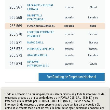
DACARVISION SOCIEDAD
265.567
pequeña
Madrid
LIMITADA
M&J METALL I
265.568
pequeña
Barcelona
ESTRUCTURES S.L.
265.569
PLAYA VALDELAGRANA SL.
pequeña
Cádiz
FERRETERIA POMIMXE DE
265.570
pequeña
Tenerife
POMARES SL
265.571
MARGOGAI S.L.
pequeña
Gipuzkoa
265.572
PERSIANAS MORALEJA SL
pequeña
Cáceres
265.573
GRAVATS MATEU SL
pequeña
Barcelona
REARCOMP
265.574
pequeña
Coruña
DISTRIBUCIONES, S.L.
Ver Ranking de Empresas Nacional
Todo el contenido de ranking-empresas.eleconomista.es y toda la información de
empresas procede de la base de datos de INFORMA D&B S.A.U. (S.M.E.) y es
tratada y suministrada por INFORMA D&B S.A.U. (S.M.E.). En todo caso, la
información de empresas que proporcionamos debe ser tenida en cuenta sólo
como un elemento más a considerar a la hora de adoptar decisiones comerciales