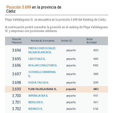
Posición 3.699
en la provincia de
Cádiz
Playa Valdelagrana Sl. se encuentra en la posición 3.699 del Ranking de Cádiz.
A continuación podrá consultar la posición en el ranking de Playa Valdelagrana
Sl. y empresas con posiciones similares:
Posición
Sector
Nombre de la empresa
Ventas (€)
Provincia
Actividad
PRESTACIONES SOCIALES
3.694
pequeña
4335
SALINAS BLANCAS SL
3.695
LABUTICALE SL.
pequeña
4633
3.696
MV & JAR CONSULTORES SL
pequeña
8532
OCONNELLS CAMARINAL
3.697
pequeña
5630
SL.
3.698
NUEVA ITALICA SL
pequeña
3299
3.699
PLAYA VALDELAGRANA SL.
pequeña
6832
3.700
IMPERALIA SEA SL.
pequeña
4101
3.701
RESDELCEN SL.
pequeña
5611
3.702
MIDIMECO SL
pequeña
0162