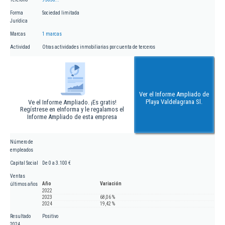
Forma
Sociedad limitada
Jurídica
Marcas
1 marcas
Actividad
Otras actividades inmobiliarias por cuenta de terceros
Ver el Informe Ampliado de
Playa Valdelagrana Sl.
Ve el Informe Ampliado. ¡Es gratis!
Regístrese en eInforma y le regalamos el
Informe Ampliado de esta empresa
Número de
empleados
Capital Social
De 0 a 3.100 €
Ventas
Año
Variación
últimos años
2022
2023
68,06 %
2024
19,42 %
Resultado
Positivo
2024