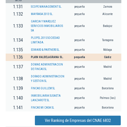
Sector
1.131
SCOPE MANAGEMENT SL.
pequeña
Zamora
1.132
MAYRASA 2013 SL.
pequeña
Alicante
GARCIA Y MARQUEZ
1.133
SERVICIOS INMOBILIARIOS
pequeña
Badajoz
SA
PLOPEL 2015 SOCIEDAD
1.134
pequeña
Tarragona
LIMITADA.
1.135
EDWARD & PARTNERS SL.
pequeña
Málaga
1.136
PLAYA VALDELAGRANA SL.
pequeña
Cádiz
DOMAE ADMINISTRACION
1.137
pequeña
Madrid
DE FINCAS SL
DORADO ADMINISTRACION
1.138
pequeña
Madrid
Y GESTION SL
1.139
FINCAS GUILLEM SL
pequeña
Barcelona
INMOBILIARIA SUSAETA
1.140
pequeña
Palmas (las)
LANZAROTE SL
1.141
FINCAS MI CASA SL
pequeña
Barcelona
Ver Ranking de Empresas del CNAE 6832