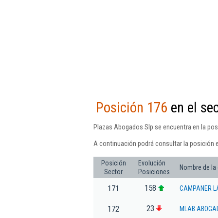
Posición 176
en el sec
Plazas Abogados Slp se encuentra en la posic
A continuación podrá consultar la posición 
Posición
Evolución
Nombre de la
Sector
Posiciones
158
171
CAMPANER L
23
172
MLAB ABOGAD