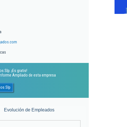
a
gados.com
icas
 Slp. ¡Es gratis!
 Informe Ampliado de esta empresa
os Slp
Evolución de Empleados