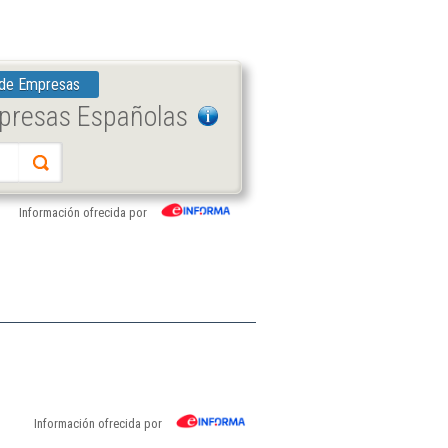
 de Empresas
mpresas Españolas
Información ofrecida por
Información ofrecida por