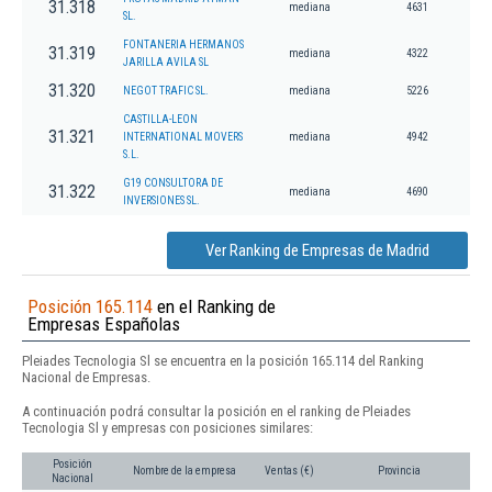
31.318
mediana
4631
SL.
FONTANERIA HERMANOS
31.319
mediana
4322
JARILLA AVILA SL
31.320
NEGOT TRAFIC SL.
mediana
5226
CASTILLA-LEON
31.321
INTERNATIONAL MOVERS
mediana
4942
S.L.
G19 CONSULTORA DE
31.322
mediana
4690
INVERSIONES SL.
Ver Ranking de Empresas de Madrid
Posición 165.114
en el Ranking de
Empresas Españolas
Pleiades Tecnologia Sl se encuentra en la posición 165.114 del Ranking
Nacional de Empresas.
A continuación podrá consultar la posición en el ranking de Pleiades
Tecnologia Sl y empresas con posiciones similares:
Posición
Nombre de la empresa
Ventas (€)
Provincia
Nacional