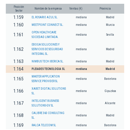
Posición
Nombre de la empresa
Ventas (€)
Provincia
Sector
1.159
EL ROSARIO AZUL SL.
mediana
Madrid
1.160
MEETPOINT CONNECT SL.
mediana
Murcia
OPEN HEALTHCARE
1.161
mediana
Sevilla
SOCIEDAD LIMITADA.
EBOGA SOLUCIONES Y
1.162
SERVICIOS DE SEGURIDAD
mediana
Madrid
INTEGRAL SL.
1.163
NIMBUS TECH IBERICA SL.
mediana
Madrid
1.164
PLEIADES TECNOLOGIA SL
mediana
Madrid
MASTER APPLICATION
1.165
mediana
Barcelona
SERVICE PROVIDER SL
XABET DIGITAL SOLUTIONS
1.166
mediana
Gipuzkoa
SL.
INTELIGENT BUSINESS
1.167
mediana
Alicante
SOLUTIONS-GV SL
CALIBRE 360 CONSULTING
1.168
mediana
Madrid
SL.
1.169
RALCA TELECOM SL
mediana
Barcelona