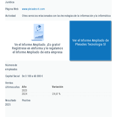
Jurídica
Página Web
www.pleiades-ti.com
Actividad
Otros servicios relacionados con las tecnologías de la información y la informática
Ver el Informe Ampliado de
Pleiades Tecnologia Sl
Ve el Informe Ampliado. ¡Es gratis!
Regístrese en eInforma y le regalamos
el Informe Ampliado de esta empresa
Número de
empleados
Capital Social
De 3.100 a 60.000 €
Ventas
Año
Variación
últimos años
2023
2024
-24,61 %
Resultado
Positivo
2025