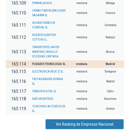
165.109
SYMMALAGA SL.
mediana
Málaga
OBRAS Y RESTAURACIONES
165.110
mediana
Huesca
SAGARRA SL
ALVARO BARQUIN
165.111
mediana
Cantabria
FORESTAL SL
RODATEX & BRITISH
165.112
mediana
Badajoz
COTTON S.L.
TRANSPORTES JAVIER
165.113
MARTINEZ ANGULO
mediana
Murcia
SOCIEDAD LIMITADA.
165.114
PLEIADES TECNOLOGIA SL
mediana
Madrid
165.115
ELECTRONICA REUS 72 SL
mediana
Tarragona
FRUTAS MADRID AYMAN
165.116
mediana
Madrid
SL.
165.117
VRASUR DIGITAL SL.
mediana
Cádiz
165.118
NATURCENTER SL
mediana
Barcelona
COACHING AUTOESCOLES
165.119
mediana
Gerona
SL.
Ver Ranking de Empresas Nacional