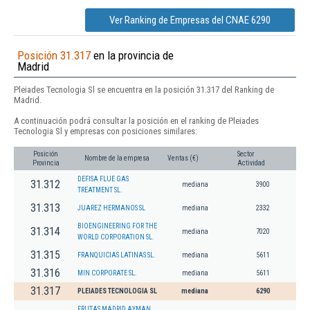
Ver Ranking de Empresas del CNAE 6290
Posición 31.317
en la provincia de
Madrid
Pleiades Tecnologia Sl se encuentra en la posición 31.317 del Ranking de
Madrid.
A continuación podrá consultar la posición en el ranking de Pleiades
Tecnologia Sl y empresas con posiciones similares:
Posición
Sector
Nombre de la empresa
Ventas (€)
Provincia
Actividad
DEFISA FLUE GAS
31.312
mediana
3900
TREATMENT SL.
31.313
JUAREZ HERMANOS SL
mediana
2332
BIOENGINEERING FOR THE
31.314
mediana
7020
WORLD CORPORATION SL.
31.315
FRANQUICIAS LATINAS SL.
mediana
5611
31.316
MIN CORPORATE SL.
mediana
5611
31.317
PLEIADES TECNOLOGIA SL
mediana
6290
FRUTAS MADRID AYMAN