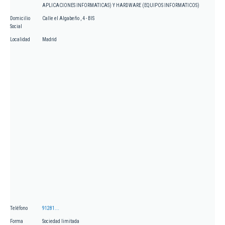
APLICACIONES INFORMATICAS) Y HARDWARE (EQUIPOS INFORMATICOS)
Domicilio
Calle el Algabeño , 4 - BIS
Social
Localidad
Madrid
Teléfono
91281...
Forma
Sociedad limitada