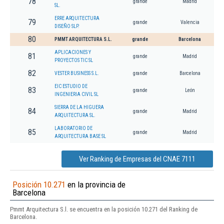
78
grande
Madrid
SL.
ERRE ARQUITECTURA
79
grande
Valencia
DISEÑO SLP.
80
PMMT ARQUITECTURA S.L.
grande
Barcelona
APLICACIONES Y
81
grande
Madrid
PROYECTOS TIC SL
82
VESTER BUSINESS S.L.
grande
Barcelona
EIC ESTUDIO DE
83
grande
León
INGENIERIA CIVIL SL
SIERRA DE LA HIGUERA
84
grande
Madrid
ARQUITECTURA SL.
LABORATORIO DE
85
grande
Madrid
ARQUITECTURA BASE SL
Ver Ranking de Empresas del CNAE 7111
Posición 10.271
en la provincia de
Barcelona
Pmmt Arquitectura S.l. se encuentra en la posición 10.271 del Ranking de
Barcelona.