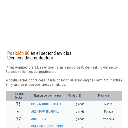
Posición 80
en el sector Servicios
técnicos de arquitectura
Pmmt Arquitectura S.l. se encuentra en la posición 80 del Ranking del sector
Servicios técnicos de arquitectura.
A continuación podrá consultar la posición en el ranking de Pmmt Arquitectura
S.l. y empresas con posiciones similares:
Posición
Nombre de la empresa
Ventas (€)
Provincia
Sector
75
GP 17 ARQUITECTURA SLP.
grande
Madrid
76
ARCHIDOM STUDIO SL.
grande
Málaga
77
AIC EQUIP SL
grande
Valencia
ONEPOINT5 CONSULTING