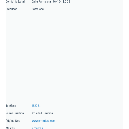
Domicilio Social
Calle Pamplona , 96 - 104. LOC 2
Localidad
Barcelona
Teléfono
93205...
Forma Jurídica
Sociedad limitada
Página Web
www.pmmtarq.com
Marcas
7 marcas