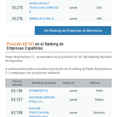
INVESTIGACION Y
10.275
TECNOLOGIA COSMETICA
grande
2042
SL
10.276
MARSELLA GLOBAL SL
grande
4685
Ver Ranking de Empresas de Barcelona
Posición 63.161
en el Ranking de
Empresas Españolas
Pmmt Arquitectura S.l. se encuentra en la posición 63.161 del Ranking Nacional
de Empresas.
A continuación podrá consultar la posición en el ranking de Pmmt Arquitectura
S.l. y empresas con posiciones similares:
Posición
Nombre de la empresa
Ventas (€)
Provincia
Nacional
63.156
EXTRANFER 97 SL
grande
Toledo
INDUSTRIAS CARNICAS
63.157
grande
Badajoz
D'FIALLO S.L.
AUXILIAR
63.158
D'EXPLOTACIONS
grande
Barcelona
ENERGETIQUES SL