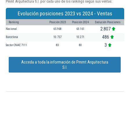
Pmmt Arquitectura S.l. por cada uno de los rankings según sus ventas:
Evolución posiciones 2023 vs 2024 - Ventas
Ranking
Posición 2023
Posición 2024
Evolución Posiciones
2.807
Nacional
65.968
63.161
486
Barcelona
10.757
10.271
3
Sector CNAE 7111
83
80
Acceda a toda la información de Pmmt Arquitectura
S.l.