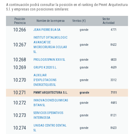
A continuación podrá consultar la posición en el ranking de Pmmt Arquitectura
S.l. y empresas con posiciones similares:
Posición
Sector
Nombre de la empresa
Ventas (€)
Provincia
Actividad
10.266
JEAN PIERRE BUA SA
grande
4771
INSTITUT OFTALMOLOGIC
AVANCAT DE
10.267
grande
8622
MICROCIRURGIA OCULAR
SL.
10.268
PROLOGIS SPAIN XXIII SL
grande
6820
10.269
GRUPO K 2020 S.L.
grande
4639
AUXILIAR
10.270
D'EXPLOTACIONS
grande
3312
ENERGETIQUES SL
10.271
PMMT ARQUITECTURA S.L.
grande
7111
INNOVACIONES QUIMICAS
10.272
grande
4685
BITAN SL
SERVICIOS OPERATIVOS
10.273
grande
8121
INTERNOS SA
UNIDAD CENTRO DENTAL
10.274
grande
8623
SL