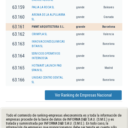
63.159
PALIA LA ROCA SL
grande
Baleares
AROMA DE LA ALPUJARRA
63.160
grande
Granada
SL.
63.161
PMMT ARQUITECTURA S.L.
grande
Barcelona
63.162
CRIIMPLA SL
grande
Valencia
INNOVACIONES QUIMICAS
63.163
grande
Barcelona
BITAN SL
SERVICIOS OPERATIVOS
63.164
grande
Barcelona
INTERNOS SA
HOTMART LAUNCH PAD
63.165
grande
Madrid
SPAIN SL.
UNIDAD CENTRO DENTAL
63.166
grande
Barcelona
SL
Ver Ranking de Empresas Nacional
Todo el contenido de ranking-empresas.eleconomista.es y toda la información de
empresas procede de la base de datos de INFORMA D&B S.A.U. (S.M.E.) y es
tratada y suministrada por INFORMA D&B S.A.U. (S.M.E.). En todo caso, la
información de empresas que proporcionamos debe ser tenida en cuenta sólo