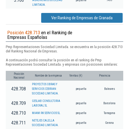
5.700
AGRONOMOS SOCIEDAD
pequeña
7499
LIMITADA.
Ver Ranking de Empresas de Granada
Posición 428.713
en el Ranking de
Empresas Españolas
Pmp Representaciones Sociedad Limitada. se encuentra en la posición 428.713
del Ranking Nacional de Empresas.
A continuación podrá consultar la posición en el ranking de Pmp
Representaciones Sociedad Limitada. y empresas con posiciones similares:
Posición
Nombre de la empresa
Ventas (€)
Provincia
Nacional
PROYECTOS OBRAS Y
428.708
SERVICIOS CEBRIAN
pequeña
Baleares
SOCIEDAD LIMITADA.
GESLAB CONSULTORIA
428.709
pequeña
Barcelona
LABORAL SL
428.710
MIAMI RK SERVICIOS SL
pequeña
Tarragona
NETEJES CALELLA
428.711
pequeña
Gerona
SOCIEDAD LIMITADA.