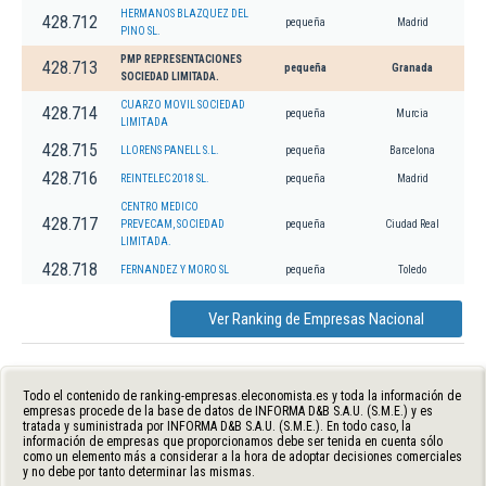
HERMANOS BLAZQUEZ DEL
428.712
pequeña
Madrid
PINO SL.
PMP REPRESENTACIONES
428.713
pequeña
Granada
SOCIEDAD LIMITADA.
CUARZO MOVIL SOCIEDAD
428.714
pequeña
Murcia
LIMITADA
428.715
LLORENS PANELL S.L.
pequeña
Barcelona
428.716
REINTELEC 2018 SL.
pequeña
Madrid
CENTRO MEDICO
428.717
PREVECAM, SOCIEDAD
pequeña
Ciudad Real
LIMITADA.
428.718
FERNANDEZ Y MORO SL
pequeña
Toledo
Ver Ranking de Empresas Nacional
Todo el contenido de ranking-empresas.eleconomista.es y toda la información de
empresas procede de la base de datos de INFORMA D&B S.A.U. (S.M.E.) y es
tratada y suministrada por INFORMA D&B S.A.U. (S.M.E.). En todo caso, la
información de empresas que proporcionamos debe ser tenida en cuenta sólo
como un elemento más a considerar a la hora de adoptar decisiones comerciales
y no debe por tanto determinar las mismas.