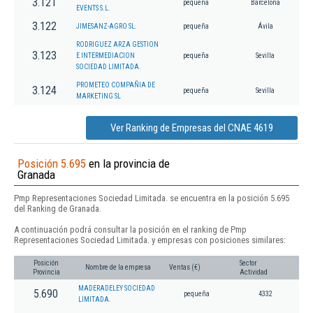
3.121
pequeña
Barcelona
EVENTS S.L.
3.122
JIMESANZ-AGRO SL.
pequeña
Ávila
RODRIGUEZ ARZA GESTION
3.123
E INTERMEDIACION
pequeña
Sevilla
SOCIEDAD LIMITADA.
PROMETEO COMPAÑIA DE
3.124
pequeña
Sevilla
MARKETING SL
Ver Ranking de Empresas del CNAE 4619
Posición 5.695
en la provincia de
Granada
Pmp Representaciones Sociedad Limitada. se encuentra en la posición 5.695
del Ranking de Granada.
A continuación podrá consultar la posición en el ranking de Pmp
Representaciones Sociedad Limitada. y empresas con posiciones similares:
Posición
Sector
Nombre de la empresa
Ventas (€)
Provincia
Actividad
MADERADELEY SOCIEDAD
5.690
pequeña
4332
LIMITADA.