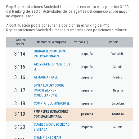
Pmp Representaciones Sociedad Limitada. se encuentra en la posición 3.119
del Ranking del sector Actividades de los agentes del comercio al por mayor
no especializado.
A continuación podrá consultar la posición en el ranking de Pmp
Representaciones Sociedad Limitada. y empresas con posiciones similares:
Posición
Nombre de la empresa
Ventas (€)
Provincia
Sector
UNIDAD TECNOMEDICA
3.114
pequeña
Valladolid
INTERNACIONAL SL
AROYMAR MULTISERVICIOS
3.115
pequeña
Murcia
SL.
3.116
ALMAQUANTA SL.
pequeña
Madrid
E-VITA LUXURY GOODS
3.117
IMPORT & EXPORT
pequeña
Navarra
CONSULTANCY SL.
3.118
COMPTA IL LUMINACIO SL
pequeña
Barcelona
PMP REPRESENTACIONES
3.119
pequeña
Granada
SOCIEDAD LIMITADA.
CUARZO MOVIL SOCIEDAD
3.120
pequeña
Murcia
LIMITADA
CHAMPIONS DREAM