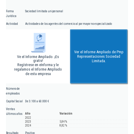
Forma
Sociedad limitada unipersonal
Jurídica
Actividad
Actividades de los agentes del comercio al por mayor no especializado
Ver el Informe Ampliado de Pmp
Representaciones Sociedad
Ve el Informe Ampliado. ¡Es
gratis!
Limitada.
Regístrese en eInforma y le
regalamos el Informe Ampliado
de esta empresa
Número de
empleados
Capital Social
De 3.100 a 60.000 €
Ventas
Año
Variación
últimos años
2022
2023
5,84 %
2024
8,82 %
Resultado
Positivo