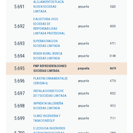
ALOJAMIENTOS PLAZA
5.691
NUEVA SOCIEDAD
pequeña
5520
LIMITADA.
E-AUDITORIA JVGG
SOCIEDAD DE
5.692
pequeña
6920
RESPONSABILIDAD
LIMITADA PROFESIONAL.
SUPERADORACION
5.693
pequeña
4711
SOCIEDAD LIMITADA
BENEN RURAL IBERICA
5.694
pequeña
0148
SOCIEDAD LIMITADA
PMP REPRESENTACIONES
5.695
pequeña
4619
SOCIEDAD LIMITADA.
PLANTAS ORNAMENTALES
5.696
pequeña
4776
CERVERA SL
INSTALACIONES FOCHE
5.697
pequeña
4322
2017 SOCIEDAD LIMITADA.
IMPRENTA SALOBREÑA
5.698
pequeña
1812
SOCIEDAD LIMITADA
OLME2 INGENIERIA Y
5.699
pequeña
7111
TASACIONES SLP
E.LECHUGA INGENIEROS