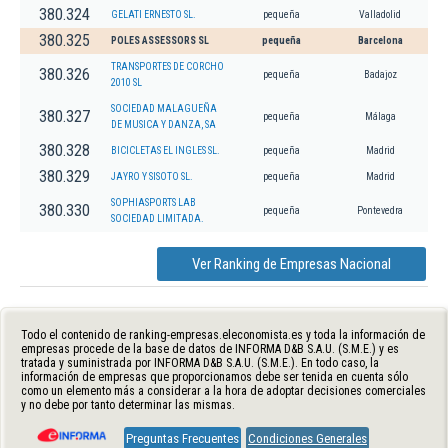
380.324
GELATI ERNESTO SL.
pequeña
Valladolid
380.325
POLES ASSESSORS SL
pequeña
Barcelona
TRANSPORTES DE CORCHO
380.326
pequeña
Badajoz
2010 SL
SOCIEDAD MALAGUEÑA
380.327
pequeña
Málaga
DE MUSICA Y DANZA, SA
380.328
BICICLETAS EL INGLES SL.
pequeña
Madrid
380.329
JAYRO Y SISOTO SL.
pequeña
Madrid
SOPHIASPORTS LAB
380.330
pequeña
Pontevedra
SOCIEDAD LIMITADA.
Ver Ranking de Empresas Nacional
Todo el contenido de ranking-empresas.eleconomista.es y toda la información de
empresas procede de la base de datos de INFORMA D&B S.A.U. (S.M.E.) y es
tratada y suministrada por INFORMA D&B S.A.U. (S.M.E.). En todo caso, la
información de empresas que proporcionamos debe ser tenida en cuenta sólo
como un elemento más a considerar a la hora de adoptar decisiones comerciales
y no debe por tanto determinar las mismas.
Preguntas Frecuentes
Condiciones Generales