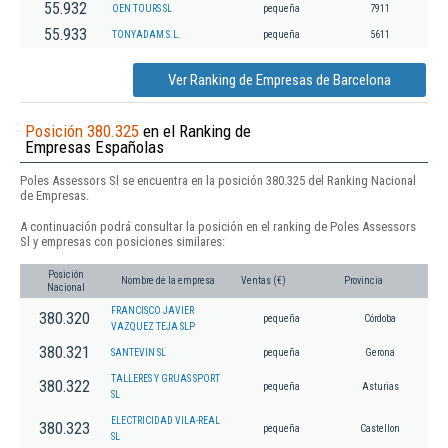
55.932
OEN TOURS SL
pequeña
7911
55.933
TONYADAM S.L.
pequeña
5611
Ver Ranking de Empresas de Barcelona
Posición 380.325
en el Ranking de
Empresas Españolas
Poles Assessors Sl se encuentra en la posición 380.325 del Ranking Nacional
de Empresas.
A continuación podrá consultar la posición en el ranking de Poles Assessors
Sl y empresas con posiciones similares:
Posición
Nombre de la empresa
Ventas (€)
Provincia
Nacional
FRANCISCO JAVIER
380.320
pequeña
Córdoba
VAZQUEZ TEJA SLP
380.321
SANTEVIN SL
pequeña
Gerona
TALLERES Y GRUAS SPORT
380.322
pequeña
Asturias
SL
ELECTRICIDAD VILA-REAL
380.323
pequeña
Castellon
SL