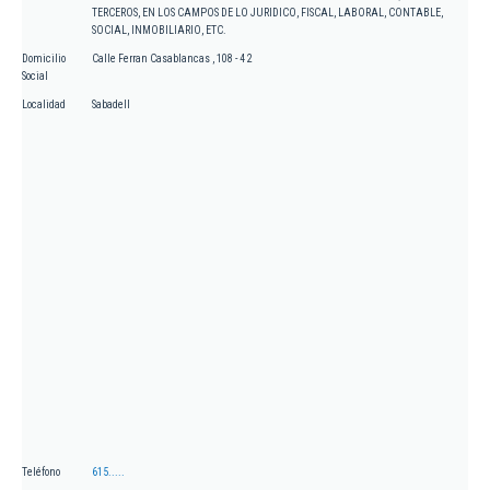
TERCEROS, EN LOS CAMPOS DE LO JURIDICO, FISCAL, LABORAL, CONTABLE,
SOCIAL, INMOBILIARIO, ETC.
Domicilio
Calle Ferran Casablancas , 108 - 4 2
Social
Localidad
Sabadell
Teléfono
615.....