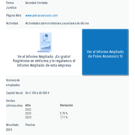
Forma
Sociedad limitada
Jurídica
Página Web
www.polesassessors.com
Actividad
Actividades administrativas y auxiliares de oficina
Ver el Informe Ampliado
de Poles Assessors Sl
Ve el Informe Ampliado. ¡Es gratis!
Regístrese en eInforma y le regalamos el
Informe Ampliado de esta empresa
Número de
empleados
Capital Social
De 3.100 a 60.000 €
Ventas
Año
Variación
últimos años
2022
2023
9,79 %
2024
7,11 %
Resultado
Positivo
2024