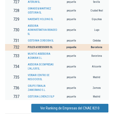
727
AFERUM SL.
pequeña
Sevilla
GRANDE & MARTINEZ
728
pequeña
Ciudad Real
GESTORIA SL
729
NABESATE HOLDING SL
pequeña
Gipuzkoa
ASESORIA
730
ADMINISTRATIVA RIBADEO
pequeña
Lugo
SL
731
GESTDIMA CORDOBA SL
pequeña
Córdoba
732
POLES ASSESSORS SL
pequeña
Barcelona
MUNTIO ASSESSORIA
733
pequeña
Barcelona
AGRARIA S.L.
ASESORIA DE EMPRESAS
734
pequeña
Alicante
L'ALJUB SL.
VERSARI CENTRO DE
735
pequeña
Madrid
NEGOCIOS SL
GRUPO FRANJA
736
pequeña
Zamora
ZAMORANO S.L.
737
GESTORIA LORENZO SLP
pequeña
Madrid
Ver Ranking de Empresas del CNAE 8210