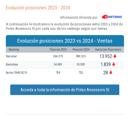
Evolución posiciones 2023 - 2024
Información ofrecida por
A continuación le mostramos la evolución de posiciones entre 2023 y 2024 de
Poles Assessors Sl por cada uno de los rankings según sus ventas:
Evolución posiciones 2023 vs 2024 - Ventas
Ranking
Posición 2023
Posición 2024
Evolución Posiciones
13.952
Nacional
366.373
380.325
1.839
Barcelona
54.089
55.928
28
Sector CNAE 8210
704
732
Acceda a toda la información de Poles Assessors Sl