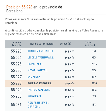
Posición 55.928
en la provincia de
Barcelona
Poles Assessors Sl se encuentra en la posición 55.928 del Ranking de
Barcelona.
A continuación podrá consultar la posición en el ranking de Poles Assessors
Sl y empresas con posiciones similares:
Posición
Sector
Nombre de la empresa
Ventas (€)
Provincia
Actividad
55.923
JOAQUIMA ROHRICH SL
pequeña
6820
55.924
LES DEUS AVENTURA S.L.
pequeña
9329
55.925
PK SYSTEMS SL
pequeña
2895
55.926
NEBOT LLORET S.L.
pequeña
5630
55.927
SAMARK SA
pequeña
4619
55.928
POLES ASSESSORS SL
pequeña
8210
55.929
FASTFOODVALLES SL.
pequeña
5612
55.930
KOPALISA SL.
pequeña
5630
AGIL PRINT SERVEIS
55.931
pequeña
1813
GRAFICS SL