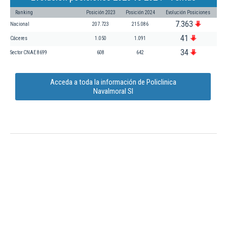
Ranking
Posición 2023
Posición 2024
Evolución Posiciones
7.363
Nacional
207.723
215.086
41
Cáceres
1.050
1.091
34
Sector CNAE 8699
608
642
Acceda a toda la información de Policlinica
Navalmoral Sl