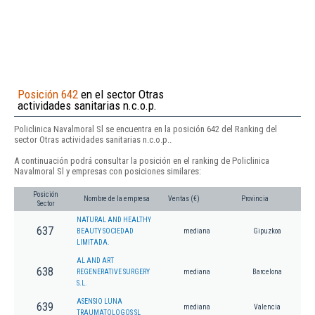
Posición 642
en el sector Otras
actividades sanitarias n.c.o.p.
Policlinica Navalmoral Sl se encuentra en la posición 642 del Ranking del
sector Otras actividades sanitarias n.c.o.p..
A continuación podrá consultar la posición en el ranking de Policlinica
Navalmoral Sl y empresas con posiciones similares:
Posición
Nombre de la empresa
Ventas (€)
Provincia
Sector
NATURAL AND HEALTHY
637
BEAUTY SOCIEDAD
mediana
Gipuzkoa
LIMITADA.
AL AND ART
638
REGENERATIVE SURGERY
mediana
Barcelona
S.L.
ASENSIO LUNA
639
mediana
Valencia
TRAUMATOLOGOS SL