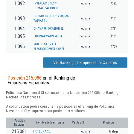
1.092
INSTALACIONES Y
mediana
4322
CLIMATIZACION SL.
CONSTRUCCIONES Y OBRAS
1.093
mediana
4101
TAPIAS S.L.
1.094
CHAVARRI OCASION SL.
mediana
4781
1.095
ENCINAR VALVERDE SL
mediana
4101
MUEBLES EL VALLE
1.096
mediana
4755
ELECTRODOMESTICOS SL
Ver Ranking de Empresas de Cáceres
Posición 215.086
en el Ranking de
Empresas Españolas
Policlinica Navalmoral Sl se encuentra en la posición 215.086 del Ranking
Nacional de Empresas.
A continuación podrá consultar la posición en el ranking de Policlinica
Navalmoral Sl y empresas con posiciones similares:
Posición
Nombre de la empresa
Ventas (€)
Provincia
Nacional
215.081
HOTLUNA SL.
mediana
Málaga