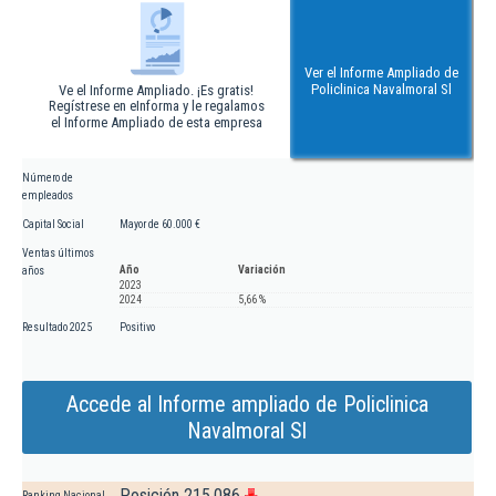
Ver el Informe Ampliado de
Policlinica Navalmoral Sl
Ve el Informe Ampliado. ¡Es gratis!
Regístrese en eInforma y le regalamos
el Informe Ampliado de esta empresa
Número de
empleados
Capital Social
Mayor de 60.000 €
Ventas últimos
Año
Variación
años
2023
2024
5,66 %
Resultado 2025
Positivo
Accede al Informe ampliado de Policlinica
Navalmoral Sl
Posición 215.086
Ranking Nacional