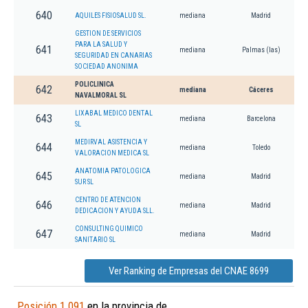
640
AQUILES FISIOSALUD SL.
mediana
Madrid
GESTION DE SERVICIOS
PARA LA SALUD Y
641
mediana
Palmas (las)
SEGURIDAD EN CANARIAS
SOCIEDAD ANONIMA
POLICLINICA
642
mediana
Cáceres
NAVALMORAL SL
LIXABAL MEDICO DENTAL
643
mediana
Barcelona
SL
MEDIRVAL ASISTENCIA Y
644
mediana
Toledo
VALORACION MEDICA SL
ANATOMIA PATOLOGICA
645
mediana
Madrid
SUR SL
CENTRO DE ATENCION
646
mediana
Madrid
DEDICACION Y AYUDA SLL.
CONSULTING QUIMICO
647
mediana
Madrid
SANITARIO SL
Ver Ranking de Empresas del CNAE 8699
Posición 1.091
en la provincia de