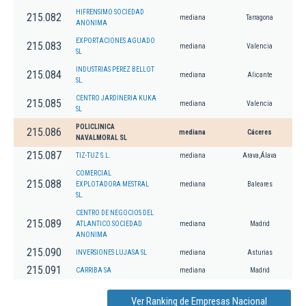
HIFRENSIMO SOCIEDAD
215.082
mediana
Tarragona
ANONIMA
EXPORTACIONES AGUADO
215.083
mediana
Valencia
SL
INDUSTRIAS PEREZ BELLOT
215.084
mediana
Alicante
SL.
CENTRO JARDINERIA KUKA
215.085
mediana
Valencia
SL
POLICLINICA
215.086
mediana
Cáceres
NAVALMORAL SL
215.087
TIZ-TUZ S.L.
mediana
Arava,Álava
COMERCIAL
215.088
EXPLOTADORA MESTRAL
mediana
Baleares
SL.
CENTRO DE NEGOCIOS DEL
215.089
ATLANTICO SOCIEDAD
mediana
Madrid
ANONIMA
215.090
INVERSIONES LUJASA SL
mediana
Asturias
215.091
CARRIBA SA
mediana
Madrid
Ver Ranking de Empresas Nacional