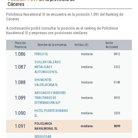
Cáceres
Policlinica Navalmoral Sl se encuentra en la posición 1.091 del Ranking de
Cáceres.
A continuación podrá consultar la posición en el ranking de Policlinica
Navalmoral Sl y empresas con posiciones similares:
Posición
Sector
Nombre de la empresa
Ventas (€)
Provincia
Actividad
1.086
FEBEJO SL
mediana
0812
GUILLEN CALZADO
1.087
METALICAS Y
mediana
2512
AUTOMOCION SL.
DHS MONTES
1.088
mediana
0148
VALDELACASA SL
ABOGADOS Y ASESORES
1.089
TRIBUTARIOS DE
mediana
6910
EXTREMADURA SLP.
HOTEL PUENTE ROMANO
1.090
mediana
5510
SL
POLICLINICA
1.091
mediana
8699
NAVALMORAL SL
REDEHOGAR