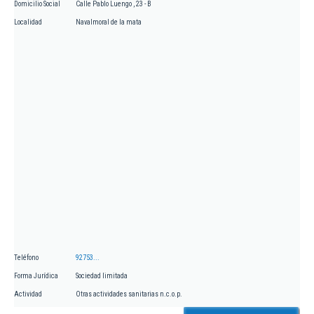
Domicilio Social
Calle Pablo Luengo , 23 - B
Localidad
Navalmoral de la mata
Teléfono
92753...
Forma Jurídica
Sociedad limitada
Actividad
Otras actividades sanitarias n.c.o.p.