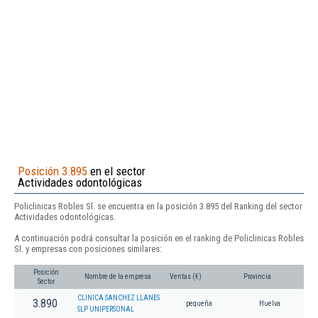
Posición 3.895
en el sector
Actividades odontológicas
Policlinicas Robles Sl. se encuentra en la posición 3.895 del Ranking del sector
Actividades odontológicas.
A continuación podrá consultar la posición en el ranking de Policlinicas Robles
Sl. y empresas con posiciones similares:
Posición
Nombre de la empresa
Ventas (€)
Provincia
Sector
CLINICA SANCHEZ LLANES
3.890
pequeña
Huelva
SLP UNIPERSONAL