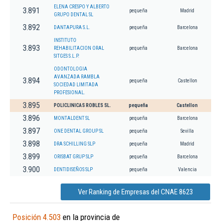
ELENA CRESPO Y ALBERTO
3.891
pequeña
Madrid
GRUPO DENTAL SL
3.892
DANTAPURA S.L.
pequeña
Barcelona
INSTITUTO
3.893
REHABILITACION ORAL
pequeña
Barcelona
SITGES S.L.P.
ODONTOLOGIA
AVANZADA RAMBLA
3.894
pequeña
Castellon
SOCIEDAD LIMITADA
PROFESIONAL.
3.895
POLICLINICAS ROBLES SL.
pequeña
Castellon
3.896
MONTALDENT SL
pequeña
Barcelona
3.897
ONE DENTAL GROUP SL
pequeña
Sevilla
3.898
DRA SCHILLING SLP
pequeña
Madrid
3.899
ORISBAT GRUP SLP
pequeña
Barcelona
3.900
DENTIDISEÑOS SLP
pequeña
Valencia
Ver Ranking de Empresas del CNAE 8623
Posición 4.503
en la provincia de