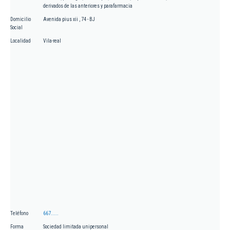
derivados de las anteriores y parafarmacia
Domicilio
Avenida pius xii , 74 - BJ
Social
Localidad
Vila-real
Teléfono
667.....
Forma
Sociedad limitada unipersonal