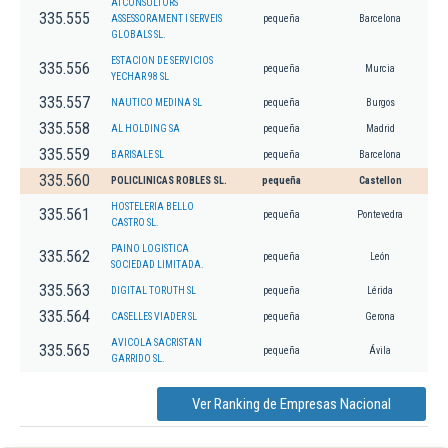
ATCONSULTORS
335.555
ASSESSORAMENT I SERVEIS
pequeña
Barcelona
GLOBALS SL.
ESTACION DE SERVICIOS
335.556
pequeña
Murcia
YECHAR 98 SL
335.557
NAUTICO MEDINA SL
pequeña
Burgos
335.558
AL HOLDING SA
pequeña
Madrid
335.559
BARISALE SL
pequeña
Barcelona
335.560
POLICLINICAS ROBLES SL.
pequeña
Castellon
HOSTELERIA BELLO
335.561
pequeña
Pontevedra
CASTRO SL.
PAINO LOGISTICA
335.562
pequeña
León
SOCIEDAD LIMITADA.
335.563
DIGITAL TORUTH SL
pequeña
Lérida
335.564
CASELLES VIADER SL
pequeña
Gerona
AVICOLA SACRISTAN
335.565
pequeña
Ávila
GARRIDO SL.
Ver Ranking de Empresas Nacional