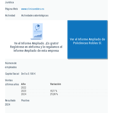
Jurídica
Página Web
www.clinicarobles.es
Actividad
Actividades odontológicas
Ver el Informe Ampliado de
Policlinicas Robles Sl.
Ve el Informe Ampliado. ¡Es gratis!
Regístrese en eInforma y le regalamos el
Informe Ampliado de esta empresa
Número de
empleados
Capital Social
De 0 a 3.100 €
Ventas
Año
Variación
últimos años
2022
2023
-8,01 %
2024
29,08 %
Resultado
Positivo
2024