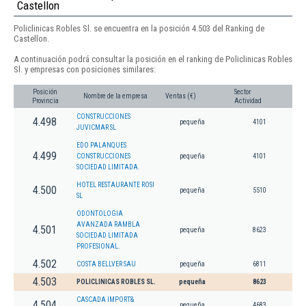
Castellon
Policlinicas Robles Sl. se encuentra en la posición 4.503 del Ranking de
Castellon.
A continuación podrá consultar la posición en el ranking de Policlinicas Robles
Sl. y empresas con posiciones similares:
Posición
Sector
Nombre de la empresa
Ventas (€)
Provincia
Actividad
CONSTRUCCIONES
4.498
pequeña
4101
JUVICMAR SL
EDO PALANQUES
4.499
CONSTRUCCIONES
pequeña
4101
SOCIEDAD LIMITADA.
HOTEL RESTAURANTE ROSI
4.500
pequeña
5510
SL
ODONTOLOGIA
AVANZADA RAMBLA
4.501
pequeña
8623
SOCIEDAD LIMITADA
PROFESIONAL.
4.502
COSTA BELLVER SAU
pequeña
6811
4.503
POLICLINICAS ROBLES SL.
pequeña
8623
CASCADA IMPORT&
4.504
pequeña
4683