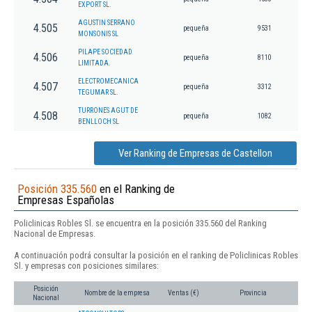
EXPORT SL.
AGUSTIN SERRANO
4.505
pequeña
9531
MONSONIS SL
PILAPE SOCIEDAD
4.506
pequeña
8110
LIMITADA.
ELECTROMECANICA
4.507
pequeña
3312
TEGUMAR SL.
TURRONES AGUT DE
4.508
pequeña
1082
BENLLOCH SL
Ver Ranking de Empresas de Castellon
Posición 335.560
en el Ranking de
Empresas Españolas
Policlinicas Robles Sl. se encuentra en la posición 335.560 del Ranking
Nacional de Empresas.
A continuación podrá consultar la posición en el ranking de Policlinicas Robles
Sl. y empresas con posiciones similares:
Posición
Nombre de la empresa
Ventas (€)
Provincia
Nacional