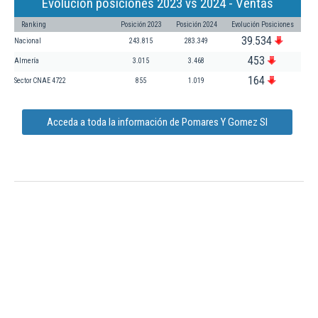
Evolución posiciones 2023 vs 2024 - Ventas
Ranking
Posición 2023
Posición 2024
Evolución Posiciones
39.534
Nacional
243.815
283.349
453
Almería
3.015
3.468
164
Sector CNAE 4722
855
1.019
Acceda a toda la información de Pomares Y Gomez Sl