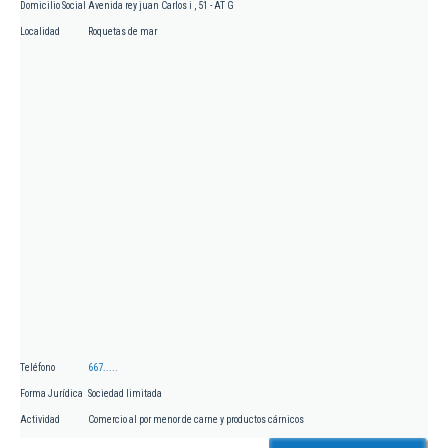
Domicilio Social
Avenida rey juan Carlos i , 51 - AT G
Localidad
Roquetas de mar
Teléfono
667.....
Forma Jurídica
Sociedad limitada
Actividad
Comercio al por menor de carne y productos cárnicos