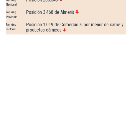
Nacional
Posición 3.468 de Almería
Ranking
Provincial
Posición 1.019 de Comercio al por menor de carne y
Ranking
productos cárnicos
Sectorial