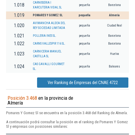
CARNISSERIA I
1.018
pequeña
Barcelona
XARCUTERIA VIDAL SL
1.019
POMARES Y GOMEZ SL
pequeña
Almería
AVIMANCHA ALDEA DEL
1.020
pequeña
Ciudad Real
REY SOCIEDAD LIMITADA
1.021
POLLERIA INES SL.
pequeña
Barcelona
1.022
CARNS VALLESPIR 116 SL.
pequeña
Barcelona
CARNICERIA MANUEL
1.023
pequeña
Huelva
CASTILLA SL
CAS GAVALLI GOURMET
1.024
pequeña
Baleares
SL.
Ver Ranking de Empresas del CNAE 4722
Posición 3.468
en la provincia de
Almería
Pomares Y Gomez Sl se encuentra en la posición 3.468 del Ranking de Almería.
A continuación podrá consultar la posición en el ranking de Pomares Y Gomez
Sl y empresas con posiciones similares: