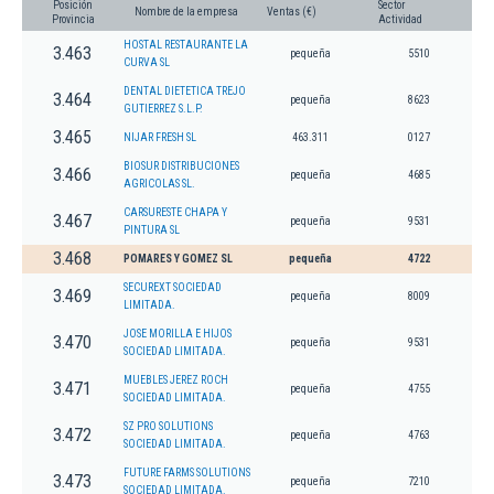
Posición
Sector
Nombre de la empresa
Ventas (€)
Provincia
Actividad
HOSTAL RESTAURANTE LA
3.463
pequeña
5510
CURVA SL
DENTAL DIETETICA TREJO
3.464
pequeña
8623
GUTIERREZ S.L.P.
3.465
NIJAR FRESH SL
463.311
0127
BIOSUR DISTRIBUCIONES
3.466
pequeña
4685
AGRICOLAS SL.
CARSURESTE CHAPA Y
3.467
pequeña
9531
PINTURA SL
3.468
POMARES Y GOMEZ SL
pequeña
4722
SECUREXT SOCIEDAD
3.469
pequeña
8009
LIMITADA.
JOSE MORILLA E HIJOS
3.470
pequeña
9531
SOCIEDAD LIMITADA.
MUEBLES JEREZ ROCH
3.471
pequeña
4755
SOCIEDAD LIMITADA.
SZ PRO SOLUTIONS
3.472
pequeña
4763
SOCIEDAD LIMITADA.
FUTURE FARMS SOLUTIONS
3.473
pequeña
7210
SOCIEDAD LIMITADA.