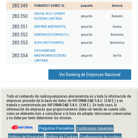
283.349
POMARES Y GOMEZ SL
pequeña
Almería
DENTAL RUIZ Y VINENT
283.350
pequeña
Baleares
SOCIEDAD LIMITADA.
283.351
SERVIMED ASISTANCE SL
pequeña
Gerona
283.352
DESATASCOS DOMINGO S.L.
pequeña
Barcelona
283.353
ALYHU MOTOR 2009 SL
pequeña
Salamanca
CHICHARRONES
283.354
MADYNOMIA SOCIEDAD
pequeña
Sevilla
LIMITADA.
Ver Ranking de Empresas Nacional
Todo el contenido de ranking-empresas.eleconomista.es y toda la información de
empresas procede de la base de datos de INFORMA D&B S.A.U. (S.M.E.) y es
tratada y suministrada por INFORMA D&B S.A.U. (S.M.E.). En todo caso, la
información de empresas que proporcionamos debe ser tenida en cuenta sólo
como un elemento más a considerar a la hora de adoptar decisiones comerciales
y no debe por tanto determinar las mismas.
Preguntas Frecuentes
Condiciones Generales
Política de Privacidad
Política de Cookies
Configuración de cookies