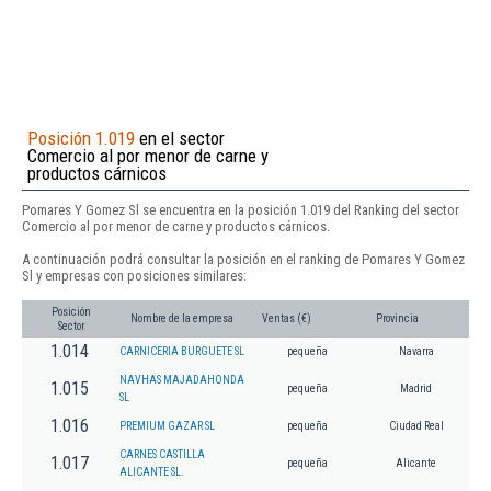
Posición 1.019
en el sector
Comercio al por menor de carne y
productos cárnicos
Pomares Y Gomez Sl se encuentra en la posición 1.019 del Ranking del sector
Comercio al por menor de carne y productos cárnicos.
A continuación podrá consultar la posición en el ranking de Pomares Y Gomez
Sl y empresas con posiciones similares:
Posición
Nombre de la empresa
Ventas (€)
Provincia
Sector
1.014
CARNICERIA BURGUETE SL
pequeña
Navarra
NAVHAS MAJADAHONDA
1.015
pequeña
Madrid
SL
1.016
PREMIUM GAZAR SL
pequeña
Ciudad Real
CARNES CASTILLA
1.017
pequeña
Alicante
ALICANTE SL.