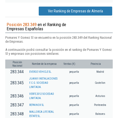
Ver Ranking de Empresas de Almería
Posición 283.349
en el Ranking de
Empresas Españolas
Pomares Y Gomez Sl se encuentra en la posición 283.349 del Ranking Nacional
de Empresas.
A continuación podrá consultar la posición en el ranking de Pomares Y Gomez
Sl y empresas con posiciones similares:
Posición
Nombre de la empresa
Ventas (€)
Provincia
Nacional
283.344
EVERGE VEHICLE SL.
pequeña
Madrid
JUANVI INSTALACIONES
283.345
F.C.G. SOCIEDAD
pequeña
Castellon
LIMITADA.
VERFE 2012 SOCIEDAD
283.346
pequeña
Asturias
LIMITADA.
283.347
REPAINOX SL
pequeña
Pontevedra
MALLORCA LIFE REAL
283.348
pequeña
Baleares
ESTATE SL.