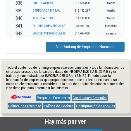
838
EUROPCAR IB SA
315.515.000
Madrid
839
GRUPO SADA P A SAU
315.142.217
Sevilla
840
KONECTA BTO SL
314.931.000
Madrid
841
FLUIDRA COMMERCIAL SA
corporativa
Barcelona
842
MAICERIAS ESPAÑOLAS SA
314.604.000
Valencia
Ver Ranking de Empresas Nacional
Todo el contenido de ranking-empresas.eleconomista.es y toda la información de
empresas procede de la base de datos de INFORMA D&B S.A.U. (S.M.E.) y es
tratada y suministrada por INFORMA D&B S.A.U. (S.M.E.). En todo caso, la
información de empresas que proporcionamos debe ser tenida en cuenta sólo
como un elemento más a considerar a la hora de adoptar decisiones comerciales
y no debe por tanto determinar las mismas.
Preguntas Frecuentes
Condiciones Generales
Política de Privacidad
Política de Cookies
Configuración de cookies
Hay más por ver