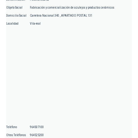
Objeto Social
Fabricación y comercialización de azulejos y productos cerámicos
Domicilio Social
Carretera Nacional 340 , APARTADO POSTAL 131
Localidad
Vila-real
Teléfono
964507100
Otros Teléfonos
964525200