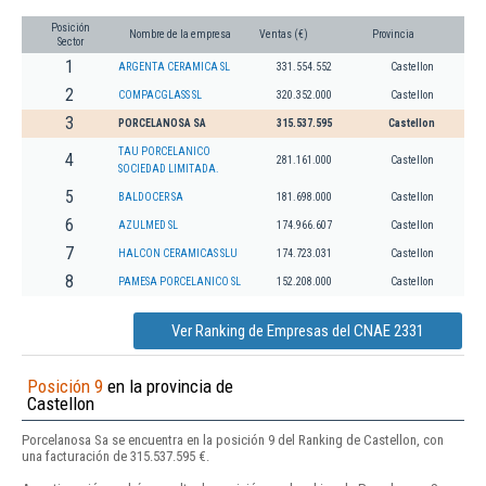
Posición
Nombre de la empresa
Ventas (€)
Provincia
Sector
1
ARGENTA CERAMICA SL
331.554.552
Castellon
2
COMPACGLASS SL
320.352.000
Castellon
3
PORCELANOSA SA
315.537.595
Castellon
TAU PORCELANICO
4
281.161.000
Castellon
SOCIEDAD LIMITADA.
5
BALDOCER SA
181.698.000
Castellon
6
AZULMED SL
174.966.607
Castellon
7
HALCON CERAMICAS SLU
174.723.031
Castellon
8
PAMESA PORCELANICO SL
152.208.000
Castellon
Ver Ranking de Empresas del CNAE 2331
Posición 9
en la provincia de
Castellon
Porcelanosa Sa se encuentra en la posición 9 del Ranking de Castellon, con
una facturación de 315.537.595 €.