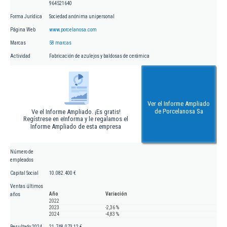
964521640
Forma Jurídica
Sociedad anónima unipersonal
Página Web
www.porcelanosa.com
Marcas
58 marcas
Actividad
Fabricación de azulejos y baldosas de cerámica
Ver el Informe Ampliado
de Porcelanosa Sa
Ve el Informe Ampliado. ¡Es gratis!
Regístrese en eInforma y le regalamos el
Informe Ampliado de esta empresa
Número de
empleados
Capital Social
10.082.400 €
Ventas últimos
Año
Variación
años
2022
2023
-2,36 %
2024
-4,83 %
Resultado 2024
21.748.073,12 €