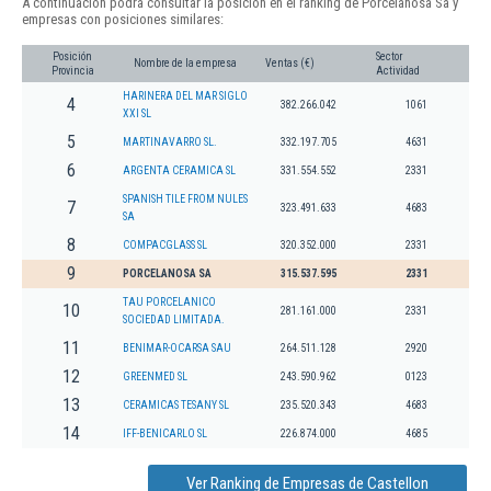
A continuación podrá consultar la posición en el ranking de Porcelanosa Sa y
empresas con posiciones similares:
Posición
Sector
Nombre de la empresa
Ventas (€)
Provincia
Actividad
HARINERA DEL MAR SIGLO
4
382.266.042
1061
XXI SL
5
MARTINAVARRO SL.
332.197.705
4631
6
ARGENTA CERAMICA SL
331.554.552
2331
SPANISH TILE FROM NULES
7
323.491.633
4683
SA
8
COMPACGLASS SL
320.352.000
2331
9
PORCELANOSA SA
315.537.595
2331
TAU PORCELANICO
10
281.161.000
2331
SOCIEDAD LIMITADA.
11
BENIMAR-OCARSA SAU
264.511.128
2920
12
GREENMED SL
243.590.962
0123
13
CERAMICAS TESANY SL
235.520.343
4683
14
IFF-BENICARLO SL
226.874.000
4685
Ver Ranking de Empresas de Castellon