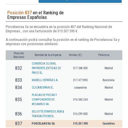
Posición 837
en el Ranking de
Empresas Españolas
Porcelanosa Sa se encuentra en la posición 837 del Ranking Nacional de
Empresas , con una facturación de 315.537.595 €.
A continuación podrá consultar la posición en el ranking de Porcelanosa Sa y
empresas con posiciones similares:
Posición
Nombre de la empresa
Ventas (€)
Provincia
Nacional
COMERCIA GLOBAL
832
PAYMENTS, ENTIDAD DE
317.568.000
Madrid
PAGO SL.
833
MARELLI ESPAÑA S.A.
317.477.893
Barcelona
834
CLICARS SPAIN SL.
corporativa
Madrid
PLACAS DE PIEZAS Y
835
COMPONENTES DE
316.563.265
Madrid
RECAMBIO SA.
DELOITTE STRATEGY, RISK &
836
316.299.000
Madrid
TRANSACTIONS SL.
837
PORCELANOSA SA
315.537.595
Castellon