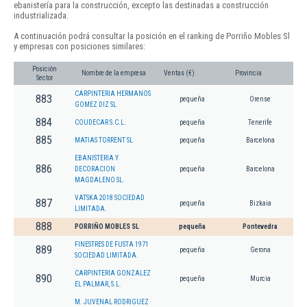
ebanistería para la construcción, excepto las destinadas a construcción
industrializada.
A continuación podrá consultar la posición en el ranking de Porriño Mobles Sl
y empresas con posiciones similares:
Posición
Nombre de la empresa
Ventas (€)
Provincia
Sector
CARPINTERIA HERMANOS
883
pequeña
Orense
GOMEZ DIZ SL
884
COUDECAR S.C.L.
pequeña
Tenerife
885
MATIAS TORRENT SL
pequeña
Barcelona
EBANISTERIA Y
886
DECORACION
pequeña
Barcelona
MAGDALENO SL.
VATSKA 2018 SOCIEDAD
887
pequeña
Bizkaia
LIMITADA.
888
PORRIÑO MOBLES SL
pequeña
Pontevedra
FINESTRES DE FUSTA 1971
889
pequeña
Gerona
SOCIEDAD LIMITADA.
CARPINTERIA GONZALEZ
890
pequeña
Murcia
EL PALMAR, S.L.
M. JUVENAL RODRIGUEZ