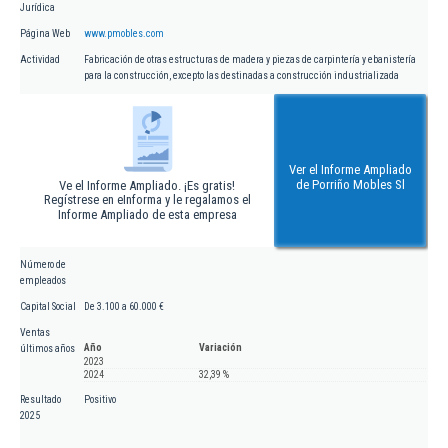
Jurídica
Página Web
www.pmobles.com
Actividad
Fabricación de otras estructuras de madera y piezas de carpintería y ebanistería
para la construcción, excepto las destinadas a construcción industrializada
Ver el Informe Ampliado
de Porriño Mobles Sl
Ve el Informe Ampliado. ¡Es gratis!
Regístrese en eInforma y le regalamos el
Informe Ampliado de esta empresa
Número de
empleados
Capital Social
De 3.100 a 60.000 €
Ventas
Año
Variación
últimos años
2023
2024
32,39 %
Resultado
Positivo
2025