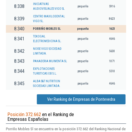
INICIATIVAS
8.338
pequeña
5916
AUDIOVISUALES VIGO SL
CENTRO MAXILODENTAL
8.339
pequeña
8623
VIGO SL.
8.340
PORRIÑO MOBLES SL
pequeña
1623
TEKOGAL
8.341
pequeña
4646
ELECTROMEDICINA SL.
NOISE VIGO SOCIEDAD
8.342
pequeña
5630
LIMITADA.
8.343
PANADERIA MUIMENTA SL
pequeña
1071
EXPLOTACIONES
8.344
pequeña
5510
TURISTICAS OB S.L.
ALBA S&T NUTRITION
8.345
pequeña
4646
SOCIEDAD LIMITADA.
Ver Ranking de Empresas de Pontevedra
Posición 372.662
en el Ranking de
Empresas Españolas
Porriño Mobles Sl se encuentra en la posición 372.662 del Ranking Nacional de