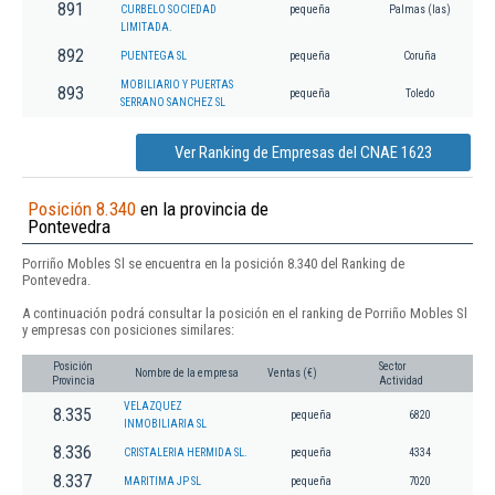
891
CURBELO SOCIEDAD
pequeña
Palmas (las)
LIMITADA.
892
PUENTEGA SL
pequeña
Coruña
MOBILIARIO Y PUERTAS
893
pequeña
Toledo
SERRANO SANCHEZ SL
Ver Ranking de Empresas del CNAE 1623
Posición 8.340
en la provincia de
Pontevedra
Porriño Mobles Sl se encuentra en la posición 8.340 del Ranking de
Pontevedra.
A continuación podrá consultar la posición en el ranking de Porriño Mobles Sl
y empresas con posiciones similares:
Posición
Sector
Nombre de la empresa
Ventas (€)
Provincia
Actividad
VELAZQUEZ
8.335
pequeña
6820
INMOBILIARIA SL
8.336
CRISTALERIA HERMIDA SL.
pequeña
4334
8.337
MARITIMA JP SL
pequeña
7020