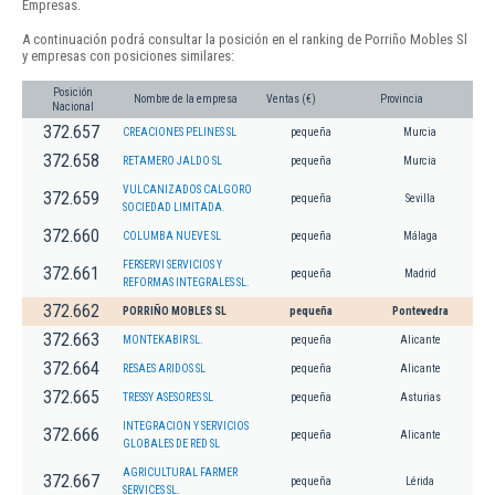
Empresas.
A continuación podrá consultar la posición en el ranking de Porriño Mobles Sl
y empresas con posiciones similares:
Posición
Nombre de la empresa
Ventas (€)
Provincia
Nacional
372.657
CREACIONES PELINES SL
pequeña
Murcia
372.658
RETAMERO JALDO SL
pequeña
Murcia
VULCANIZADOS CALGORO
372.659
pequeña
Sevilla
SOCIEDAD LIMITADA.
372.660
COLUMBA NUEVE SL
pequeña
Málaga
FERSERVI SERVICIOS Y
372.661
pequeña
Madrid
REFORMAS INTEGRALES SL.
372.662
PORRIÑO MOBLES SL
pequeña
Pontevedra
372.663
MONTEKABIR SL.
pequeña
Alicante
372.664
RESAES ARIDOS SL
pequeña
Alicante
372.665
TRESSY ASESORES SL
pequeña
Asturias
INTEGRACION Y SERVICIOS
372.666
pequeña
Alicante
GLOBALES DE RED SL
AGRICULTURAL FARMER
372.667
pequeña
Lérida
SERVICES SL.