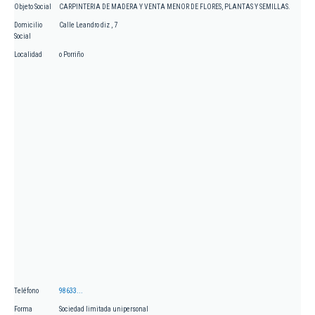
Objeto Social
CARPINTERIA DE MADERA Y VENTA MENOR DE FLORES, PLANTAS Y SEMILLAS.
Domicilio
Calle Leandro diz , 7
Social
Localidad
o Porriño
Teléfono
98633...
Forma
Sociedad limitada unipersonal